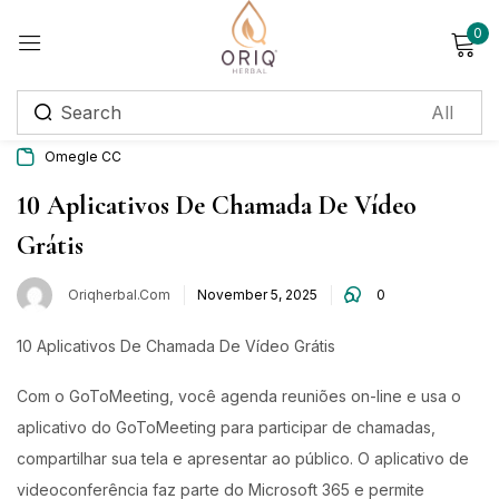
0
Sign in
Omegle CC
Remember me
Lost password?
10 Aplicativos De Chamada De Vídeo
Grátis
Log in
Oriqherbal.com
November 5, 2025
0
Create an account
10 Aplicativos De Chamada De Vídeo Grátis
Login with OTP
Com o GoToMeeting, você agenda reuniões on-line e usa o
Phone
*
aplicativo do GoToMeeting para participar de chamadas,
compartilhar sua tela e apresentar ao público. O aplicativo de
videoconferência faz parte do Microsoft 365 e permite