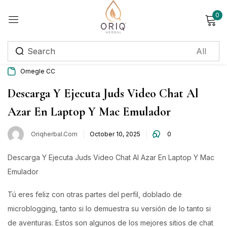
0
Sign in
Omegle CC
Remember me
Lost password?
Descarga Y Ejecuta Juds Video Chat Al
Azar En Laptop Y Mac Emulador
Log in
Oriqherbal.com
October 10, 2025
0
Create an account
Descarga Y Ejecuta Juds Video Chat Al Azar En Laptop Y Mac
Emulador
Login with OTP
Phone
*
Tú eres feliz con otras partes del perfil, doblado de
microblogging, tanto si lo demuestra su versión de lo tanto si
de aventuras. Estos son algunos de los mejores sitios de chat