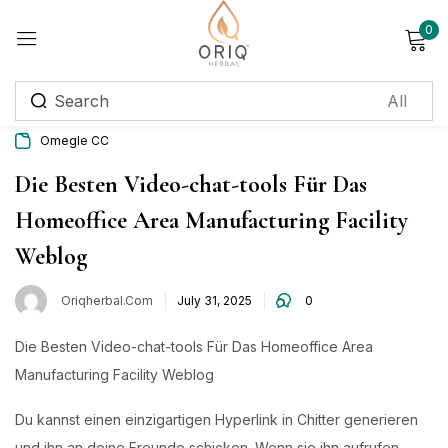
0
Sign in
Omegle CC
Remember me
Lost password?
Die Besten Video-chat-tools Für Das
Homeoffice Area Manufacturing Facility
Log in
Weblog
Create an account
Oriqherbal.com
July 31, 2025
0
Login with OTP
Die Besten Video-chat-tools Für Das Homeoffice Area
Manufacturing Facility Weblog
Phone
*
Du kannst einen einzigartigen Hyperlink in Chitter generieren
und ihn an deine Freunde schicken. Wenn sie ihn aufrufen,