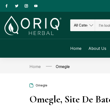
Home
About Us
Home
Omegle
Omegle
Omegle, Site De Bat