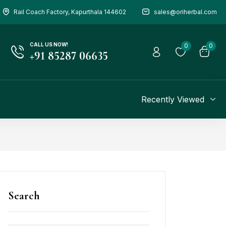
Rail Coach Factory, Kapurthala 144602
sales@oriherbal.com
CALL US NOW!
0
0
+91 85287 06635
Recently Viewed
Search