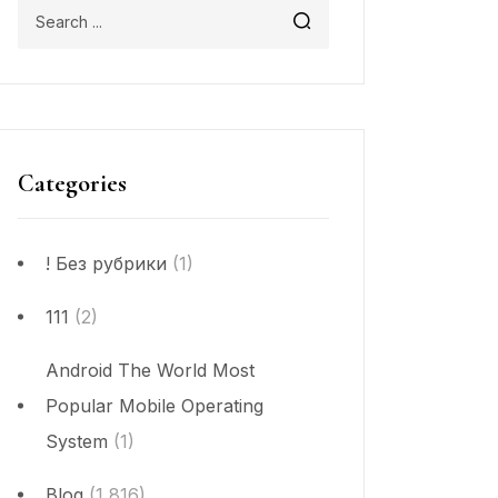
Categories
! Без рубрики
(1)
111
(2)
Android The World Most
Popular Mobile Operating
System
(1)
Blog
(1,816)