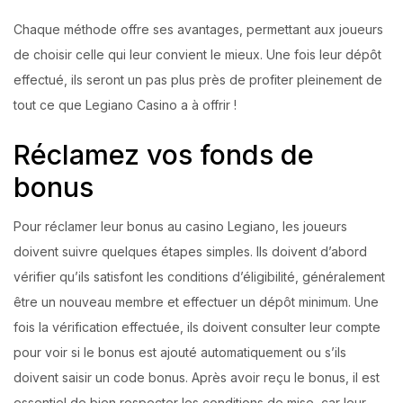
Chaque méthode offre ses avantages, permettant aux joueurs
de choisir celle qui leur convient le mieux. Une fois leur dépôt
effectué, ils seront un pas plus près de profiter pleinement de
tout ce que Legiano Casino a à offrir !
Réclamez vos fonds de
bonus
Pour réclamer leur bonus au casino Legiano, les joueurs
doivent suivre quelques étapes simples. Ils doivent d’abord
vérifier qu’ils satisfont les conditions d’éligibilité, généralement
être un nouveau membre et effectuer un dépôt minimum. Une
fois la vérification effectuée, ils doivent consulter leur compte
pour voir si le bonus est ajouté automatiquement ou s’ils
doivent saisir un code bonus. Après avoir reçu le bonus, il est
essentiel de bien respecter les conditions de mise, car leur