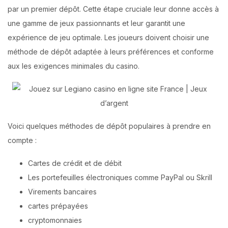
par un premier dépôt. Cette étape cruciale leur donne accès à
une gamme de jeux passionnants et leur garantit une
expérience de jeu optimale. Les joueurs doivent choisir une
méthode de dépôt adaptée à leurs préférences et conforme
aux les exigences minimales du casino.
Voici quelques méthodes de dépôt populaires à prendre en
compte :
Cartes de crédit et de débit
Les portefeuilles électroniques comme PayPal ou Skrill
Virements bancaires
cartes prépayées
cryptomonnaies