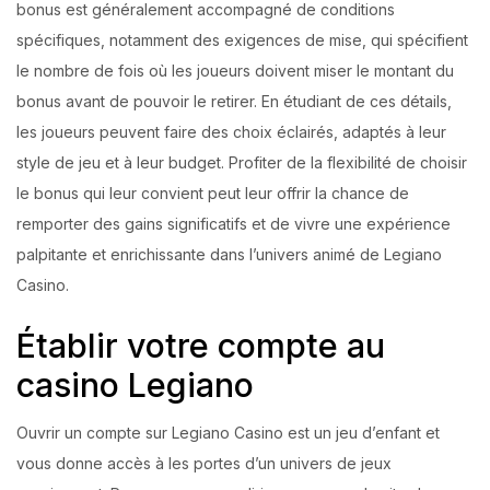
bonus est généralement accompagné de conditions
spécifiques, notamment des exigences de mise, qui spécifient
le nombre de fois où les joueurs doivent miser le montant du
bonus avant de pouvoir le retirer. En étudiant de ces détails,
les joueurs peuvent faire des choix éclairés, adaptés à leur
style de jeu et à leur budget. Profiter de la flexibilité de choisir
le bonus qui leur convient peut leur offrir la chance de
remporter des gains significatifs et de vivre une expérience
palpitante et enrichissante dans l’univers animé de Legiano
Casino.
Établir votre compte au
casino Legiano
Ouvrir un compte sur Legiano Casino est un jeu d’enfant et
vous donne accès à les portes d’un univers de jeux