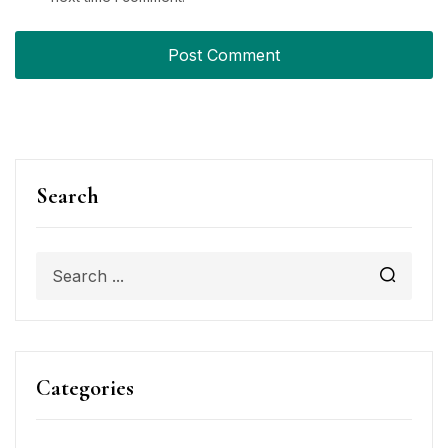
Search
Categories