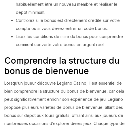
habituellement être un nouveau membre et réaliser le
dépôt minimum.
Contrôlez si le bonus est directement crédité sur votre
compte ou si vous devez entrer un code bonus.
Lisez les conditions de mise du bonus pour comprendre
comment convertir votre bonus en argent réel.
Comprendre la structure du
bonus de bienvenue
Lorsqu’un joueur découvre Legiano Casino, il est essentiel de
bien comprendre la structure du bonus de bienvenue, car cela
peut significativement enrichir son expérience de jeu. Legiano
propose plusieurs variétés de bonus de bienvenue, allant des
bonus sur dépôt aux tours gratuits, offrant ainsi aux joueurs de
nombreuses occasions d’explorer divers jeux. Chaque type de