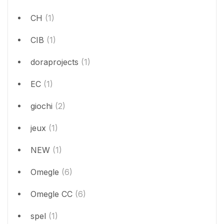
CH
(1)
CIB
(1)
doraprojects
(1)
EC
(1)
giochi
(2)
jeux
(1)
NEW
(1)
Omegle
(6)
Omegle CC
(6)
spel
(1)