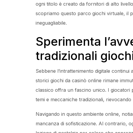
ogni titolo è creato da fornitori di alto liv
scopriamo questo parco giochi virtuale, il p
ineguagliabile.
Sperimenta l’avv
tradizionali gioch
Sebbene l’intrattenimento digitale continui 
storici giochi da casinò online rimane immu
classico offra un fascino unico. I giocator
temi e meccaniche tradizionali, rievocando 
Navigando in questo ambiente online, notiam
mancanza di sofisticazione. Al contrario, o