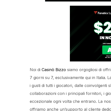
Noi di
Casinò Bizzo
siamo orgogliosi di offr
7 giorni su 7, esclusivamente qui in Italia. 
i gusti di tutti i giocatori, dalle coinvolgenti
collaborazioni con i principali fornitori, i 
eccezionale ogni volta che entrano. La nost
offriamo anche un’supporto al cliente dedica