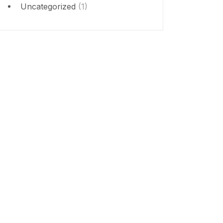
Uncategorized
(1)