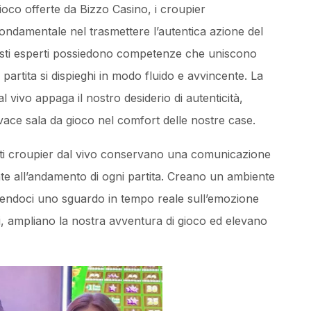
gioco offerte da Bizzo Casino, i croupier
fondamentale nel trasmettere l’autentica azione del
uesti esperti possiedono competenze che uniscono
artita si dispieghi in modo fluido e avvincente. La
dal vivo appaga il nostro desiderio di autenticità,
vace sala da gioco nel comfort delle nostre case.
ti croupier dal vivo conservano una comunicazione
nte all’andamento di ogni partita. Creano un ambiente
frendoci uno sguardo in tempo reale sull’emozione
ti, ampliano la nostra avventura di gioco ed elevano