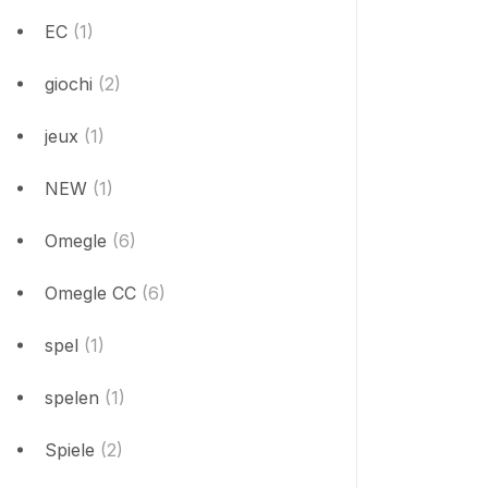
EC
(1)
giochi
(2)
jeux
(1)
NEW
(1)
Omegle
(6)
Omegle CC
(6)
spel
(1)
spelen
(1)
Spiele
(2)