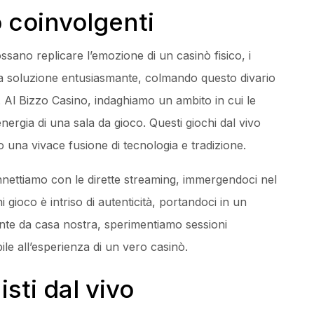
 coinvolgenti
ano replicare l’emozione di un casinò fisico, i
na soluzione entusiasmante, colmando questo divario
. Al Bizzo Casino, indaghiamo un ambito in cui le
ergia di una sala da gioco. Questi giochi dal vivo
 una vivace fusione di tecnologia e tradizione.
nettiamo con le dirette streaming, immergendoci nel
i gioco è intriso di autenticità, portandoci in un
ente da casa nostra, sperimentiamo sessioni
le all’esperienza di un vero casinò.
sti dal vivo