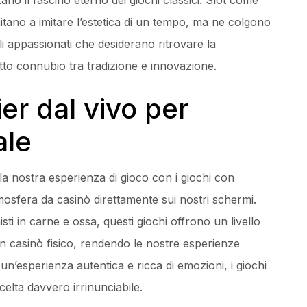
no il fascino eterno dei giochi classici. Slot come
tano a imitare l’estetica di un tempo, ma ne colgono
i appassionati che desiderano ritrovare la
etto connubio tra tradizione e innovazione.
er dal vivo per
ale
a nostra esperienza di gioco con i giochi con
mosfera da casinò direttamente sui nostri schermi.
sti in carne e ossa, questi giochi offrono un livello
 un casinò fisico, rendendo le nostre esperienze
 un’esperienza autentica e ricca di emozioni, i giochi
elta davvero irrinunciabile.