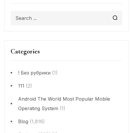
Categories
! Без рубрики
(1)
111
(2)
Android The World Most Popular Mobile
Operating System
(1)
Blog
(1,816)