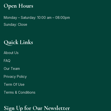
Open Hours
Monday – Saturday: 10:00 am – 08:00pm
Sunday: Close
Quick Links
About Us
FAQ
Our Team
Privacy Policy
Term Of Use
Terms & Conditions
Sign Up for Our Newsletter