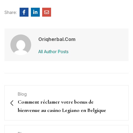
Share:
Oriqherbal.com
All Author Posts
Blog
Comment réclamer votre bonus de
bienvenue au casino Legiano en Belgique