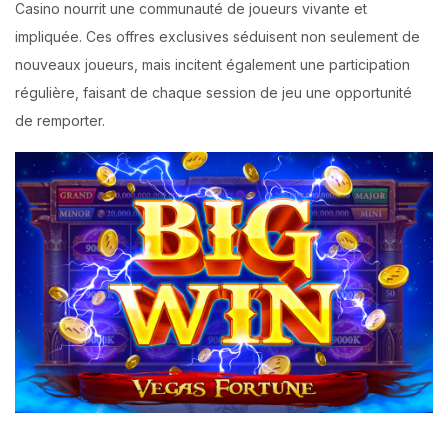
Casino nourrit une communauté de joueurs vivante et
impliquée. Ces offres exclusives séduisent non seulement de
nouveaux joueurs, mais incitent également une participation
régulière, faisant de chaque session de jeu une opportunité
de remporter.