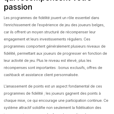
passion
Les programmes de fidélité jouent un rôle essentiel dans
l’enrichissement de l’expérience de jeu des joueurs belges,
car ils offrent un moyen structuré de récompenser leur
engagement et leurs investissements réguliers. Ces
programmes comportent généralement plusieurs niveaux de
fidélité, permettant aux joueurs de progresser en fonction de
leur activité de jeu. Plus le niveau est élevé, plus les
récompenses sont importantes : bonus exclusifs, offres de
cashback et assistance client personnalisée.
L’amassement de points est un aspect fondamental de ces
programmes de fidélité ; les joueurs gagnent des points à
chaque mise, ce qui encourage une participation continue. Ce
système attractif solidifie non seulement la fidélisation des