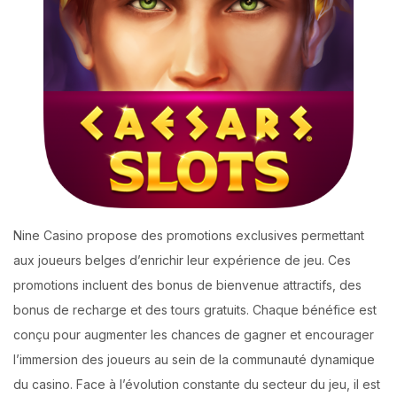
Login with OTP
Login with Password
Login with Email OTP
Nine Casino propose des promotions exclusives permettant
aux joueurs belges d’enrichir leur expérience de jeu. Ces
promotions incluent des bonus de bienvenue attractifs, des
bonus de recharge et des tours gratuits. Chaque bénéfice est
conçu pour augmenter les chances de gagner et encourager
l’immersion des joueurs au sein de la communauté dynamique
du casino. Face à l’évolution constante du secteur du jeu, il est