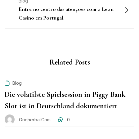
Blog
Entre no centro das atenções com o Leon
Casino em Portugal.
Related Posts
Blog
Die volatilste Spielsession in Piggy Bank
Slot ist in Deutschland dokumentiert
Oriqherbal.com
0