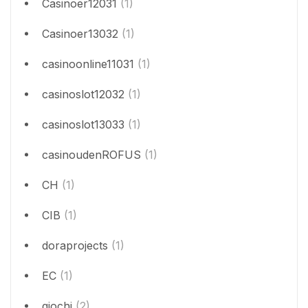
Casinoer12031
(1)
Casinoer13032
(1)
casinoonline11031
(1)
casinoslot12032
(1)
casinoslot13033
(1)
casinoudenROFUS
(1)
CH
(1)
CIB
(1)
doraprojects
(1)
EC
(1)
giochi
(2)