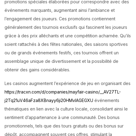
promotions spéciales élaborées pour correspondre avec des
événements marquants, augmentant ainsi l’ambiance et
l’engagement des joueurs. Ces promotions contiennent
généralement des tournois exclusifs qui fascinent les joueurs
grâce à des prix alléchants et une compétition acharnée. Qu’ils
soient rattachés à des fêtes nationales, des saisons sportives
ou de grands événements festifs, ces tournois offrent un
assemblage unique de divertissement et la possibilité de
obtenir des gains considérables.
Les casinos augmentent l’expérience de jeu en organisant des
https://tracxn.com/d/companies/mayfair-casino/__AV27TL-
j2Tq21uV46aFza8XBnayy6ji20HMvIAGEGXU
événements
thématiques en lien avec la culture locale, consolidant ainsi le
sentiment d’appartenance à une communauté. Des bonus
promotionnels, tels que des tours gratuits ou des bonus sur
dépôt, accompagnent souvent ces offres, stimulant la