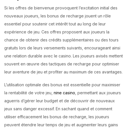
Si les offres de bienvenue provoquent l’excitation initial des
nouveaux joueurs, les bonus de recharge jouent un rôle
essentiel pour soutenir cet intérêt tout au long de leur
expérience de jeu. Ces offres proposent aux joueurs la
chance de obtenir des crédits supplémentaires ou des tours
gratuits lors de leurs versements suivants, encourageant ainsi
une relation durable avec le casino. Les joueurs avisés mettent
souvent en œuvre des tactiques de recharge pour optimiser
leur aventure de jeu et profiter au maximum de ces avantages.
L’utilisation optimale des bonus est essentielle pour maximiser
la rentabilité de votre jeu,
nine casino
, permettant aux joueurs
aguerris d’gérer leur budget et de découvrir de nouveaux
jeux sans danger excessif. En sachant quand et comment
utiliser efficacement les bonus de recharge, les joueurs
peuvent étendre leur temps de jeu et augmenter leurs gains