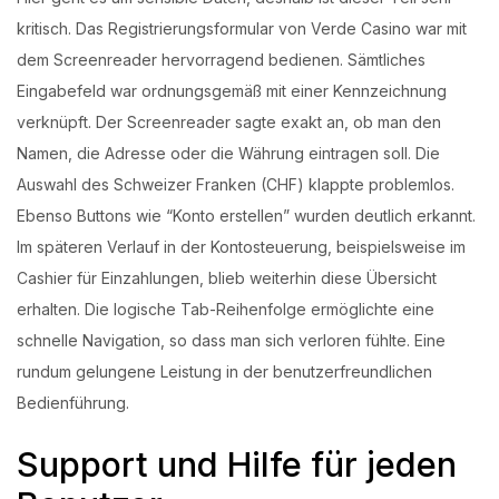
kritisch. Das Registrierungsformular von Verde Casino war mit
dem Screenreader hervorragend bedienen. Sämtliches
Eingabefeld war ordnungsgemäß mit einer Kennzeichnung
verknüpft. Der Screenreader sagte exakt an, ob man den
Namen, die Adresse oder die Währung eintragen soll. Die
Auswahl des Schweizer Franken (CHF) klappte problemlos.
Ebenso Buttons wie “Konto erstellen” wurden deutlich erkannt.
Im späteren Verlauf in der Kontosteuerung, beispielsweise im
Cashier für Einzahlungen, blieb weiterhin diese Übersicht
erhalten. Die logische Tab-Reihenfolge ermöglichte eine
schnelle Navigation, so dass man sich verloren fühlte. Eine
rundum gelungene Leistung in der benutzerfreundlichen
Bedienführung.
Support und Hilfe für jeden