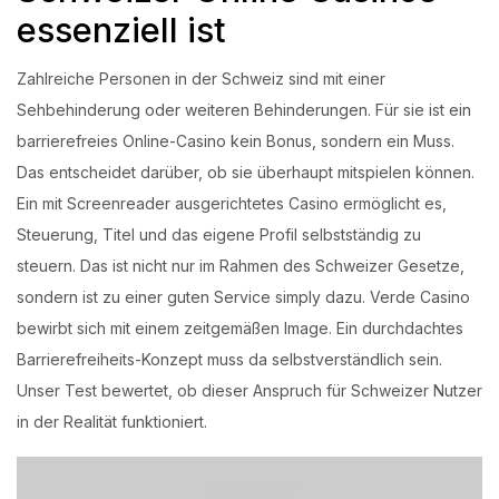
essenziell ist
Zahlreiche Personen in der Schweiz sind mit einer
Sehbehinderung oder weiteren Behinderungen. Für sie ist ein
barrierefreies Online-Casino kein Bonus, sondern ein Muss.
Das entscheidet darüber, ob sie überhaupt mitspielen können.
Ein mit Screenreader ausgerichtetes Casino ermöglicht es,
Steuerung, Titel und das eigene Profil selbstständig zu
steuern. Das ist nicht nur im Rahmen des Schweizer Gesetze,
sondern ist zu einer guten Service simply dazu. Verde Casino
bewirbt sich mit einem zeitgemäßen Image. Ein durchdachtes
Barrierefreiheits-Konzept muss da selbstverständlich sein.
Unser Test bewertet, ob dieser Anspruch für Schweizer Nutzer
in der Realität funktioniert.