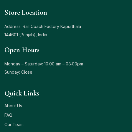
Store Location
Address: Rail Coach Factory Kapurthala
144601 (Punjab), India
Open Hours
Monday – Saturday: 10:00 am – 08:00pm
Sunday: Close
Quick Links
About Us
FAQ
Our Team