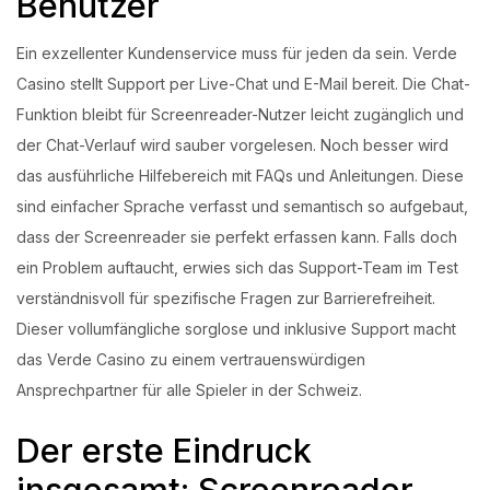
Benutzer
Ein exzellenter Kundenservice muss für jeden da sein. Verde
Casino stellt Support per Live-Chat und E-Mail bereit. Die Chat-
Funktion bleibt für Screenreader-Nutzer leicht zugänglich und
der Chat-Verlauf wird sauber vorgelesen. Noch besser wird
das ausführliche Hilfebereich mit FAQs und Anleitungen. Diese
sind einfacher Sprache verfasst und semantisch so aufgebaut,
dass der Screenreader sie perfekt erfassen kann. Falls doch
ein Problem auftaucht, erwies sich das Support-Team im Test
verständnisvoll für spezifische Fragen zur Barrierefreiheit.
Dieser vollumfängliche sorglose und inklusive Support macht
das Verde Casino zu einem vertrauenswürdigen
Ansprechpartner für alle Spieler in der Schweiz.
Der erste Eindruck
insgesamt: Screenreader-