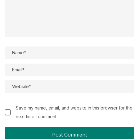
Save my name, email, and website in this browser for the
next time I comment.