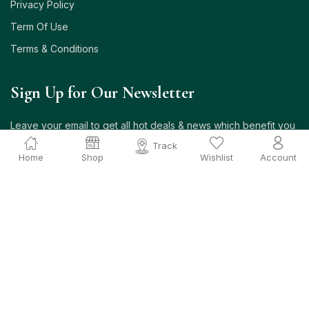
Privacy Policy
Term Of Use
Terms & Conditions
Sign Up for Our Newsletter
Leave your email to get all hot deals & news which benefit you
most!
Track
Home
Shop
Wishlist
Account
About Us
FAQs
Blog
Copyright © 2022 Oriq Herbal. All Rights Reserved.