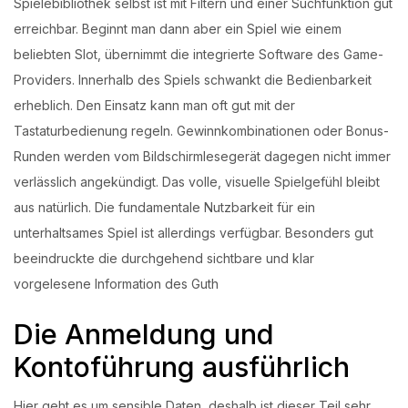
Spielebibliothek selbst ist mit Filtern und einer Suchfunktion gut
erreichbar. Beginnt man dann aber ein Spiel wie einem
beliebten Slot, übernimmt die integrierte Software des Game-
Providers. Innerhalb des Spiels schwankt die Bedienbarkeit
erheblich. Den Einsatz kann man oft gut mit der
Tastaturbedienung regeln. Gewinnkombinationen oder Bonus-
Runden werden vom Bildschirmlesegerät dagegen nicht immer
verlässlich angekündigt. Das volle, visuelle Spielgefühl bleibt
aus natürlich. Die fundamentale Nutzbarkeit für ein
unterhaltsames Spiel ist allerdings verfügbar. Besonders gut
beeindruckte die durchgehend sichtbare und klar
vorgelesene Information des Guth
Die Anmeldung und
Kontoführung ausführlich
Hier geht es um sensible Daten, deshalb ist dieser Teil sehr