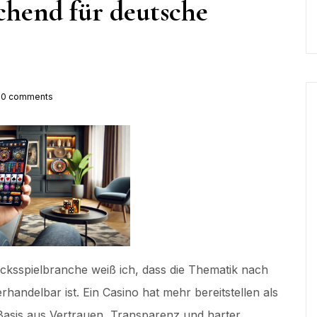
chend für deutsche
0
comments
ücksspielbranche weiß ich, dass die Thematik nach
rhandelbar ist. Ein Casino hat mehr bereitstellen als
n Basis aus Vertrauen, Transparenz und harter