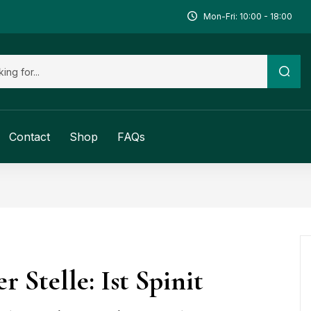
Mon-Fri: 10:00 - 18:00
Contact
Shop
FAQs
r Stelle: Ist Spinit