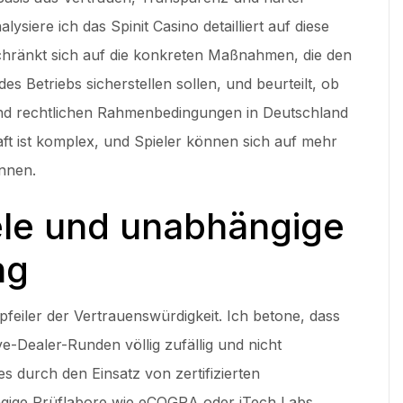
lysiere ich das Spinit Casino detailliert auf diese
chränkt sich auf die konkreten Maßnahmen, die den
es Betriebs sicherstellen sollen, und beurteilt, ob
nd rechtlichen Rahmenbedingungen in Deutschland
ft ist komplex, und Spieler können sich auf mehr
nnen.
ele und unabhängige
ng
npfeiler der Vertrauenswürdigkeit. Ich betone, dass
ive-Dealer-Runden völlig zufällig und nicht
es durch den Einsatz von zertifizierten
gige Prüflabore wie eCOGRA oder iTech Labs