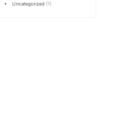
Uncategorized
(1)