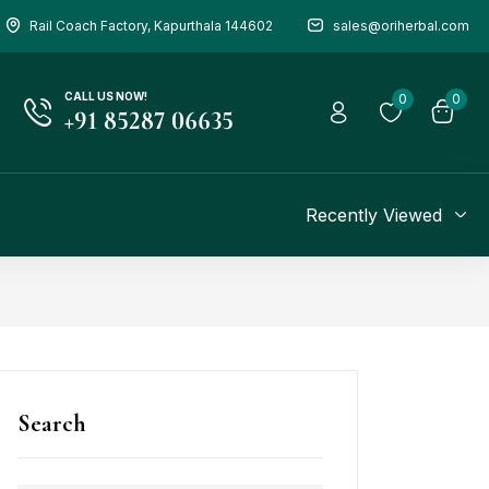
Rail Coach Factory, Kapurthala 144602
sales@oriherbal.com
CALL US NOW!
0
0
+91 85287 06635
Recently Viewed
Search