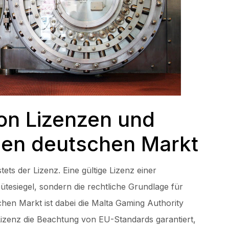
von Lizenzen und
den deutschen Markt
tets der Lizenz. Eine gültige Lizenz einer
tesiegel, sondern die rechtliche Grundlage für
chen Markt ist dabei die Malta Gaming Authority
izenz die Beachtung von EU-Standards garantiert,