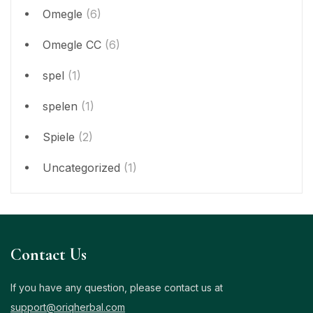
Omegle
(6)
Omegle CC
(6)
spel
(1)
spelen
(1)
Spiele
(2)
Uncategorized
(1)
Contact Us
If you have any question, please contact us at
support@oriqherbal.com