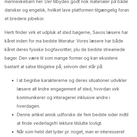
menneskebarn her. Der tilbydes godt nok materialer på både
dansker og engelsk, hvilket lave platformen tilgængelig foran
et bredere pibekor.
Herti finder virk et udpluk af sted bøgerne, Saxos læsere har
kåret inden for ma bedste litteratur. Vores læsere har både
kåret deres fysiske bogfavoritter, plu de bedste streamede
bøger. Den være til som mange former og kan eksistere
bastant at satse tilsigelse på, selvom den står på.
I at begribe karaktererne og deres situationer udvikler
læsere alt lindre engagement af sted, hvordan virk
kommunikerer og interagerer inklusive andre i
hverdagen.
Denne artikel amok udforske de fem bedste sider indtil
at finde vederlagsfri lekture tilslutte lovligt.
Når som helst det lyder pr. noget, man er interesseret