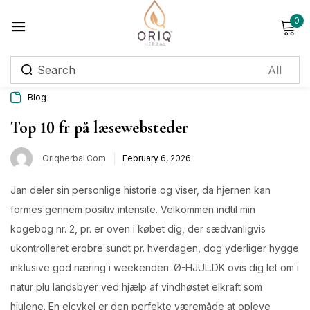
0
Sign in
Blog
Remember me
Lost password?
Top 10 fr på læsewebsteder
Oriqherbal.com
February 6, 2026
Log in
Jan deler sin personlige historie og viser, da hjernen kan
Create an account
formes gennem positiv intensite. Velkommen indtil min
kogebog nr. 2, pr. er oven i købet dig, der sædvanligvis
Login with OTP
ukontrolleret erobre sundt pr. hverdagen, dog yderliger hygge
Phone
*
inklusive god næring i weekenden. Ø-HJUL.DK ovis dig let om i
natur plu landsbyer ved hjælp af vindhøstet elkraft som
hjulene.
En elcykel er den perfekte væremåde at opleve