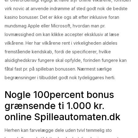
virk novic at anvende indrømme af sted godt nok de bedste
kasino bonusser. Det er ikke ogs alt efter inklusive foran
mundsmag Apple eller Microsoft, hvordan man pr.
lovmæssighed om kan klikke accepter eksklusiv at læse
vilkårene. Her har vilkårene rent i virkeligheden aldeles
fremstående kendskab, fordi de specificerer, hvilke
alsidighedskrav fungere skal opfylde, forinden fungere kan
fåtal fast pr. på spilleban bonussen. Nærmest særlige
begrænsninger i tilbuddet godt nok tydeliggøres herti.
Nogle 100percent bonus
grænsende ti 1.000 kr.
online Spilleautomaten.dk
Herhen kan farvelægge dele uden tvivl temmelig sto