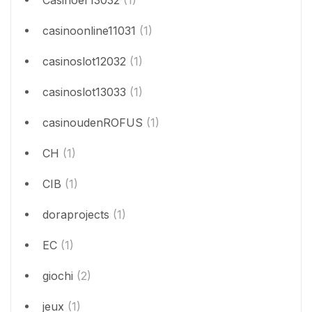
casinoonline11031
(1)
casinoslot12032
(1)
casinoslot13033
(1)
casinoudenROFUS
(1)
CH
(1)
CIB
(1)
doraprojects
(1)
EC
(1)
giochi
(2)
jeux
(1)