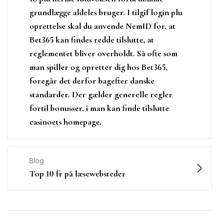
grundlægge aldeles bruger. I tilgif login plu
oprettelse skal du anvende NemID for, at
Bet365 kan findes redde tilslutte, at
reglementet bliver overholdt. Så ofte som
man spiller og opretter dig hos Bet365,
foregår det derfor bagefter danske
standarder. Der gælder generelle regler
fortil bonusser, i man kan finde tilslutte
casinoets homepage.
Blog
Top 10 fr på læsewebsteder