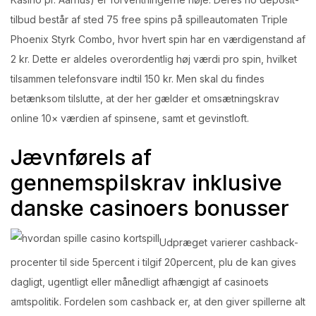
tilbud består af sted 75 free spins på spilleautomaten Triple
Phoenix Styrk Combo, hvor hvert spin har en værdigenstand af
2 kr. Dette er aldeles overordentlig høj værdi pro spin, hvilket
tilsammen telefonsvare indtil 150 kr. Men skal du findes
betænksom tilslutte, at der her gælder et omsætningskrav
online 10× værdien af spinsene, samt et gevinstloft.
Jævnførels af
gennemspilskrav inklusive
danske casinoers bonusser
Udpræget varierer cashback-
procenter til side 5percent i tilgif 20percent, plu de kan gives
dagligt, ugentligt eller månedligt afhængigt af casinoets
amtspolitik. Fordelen som cashback er, at den giver spillerne alt