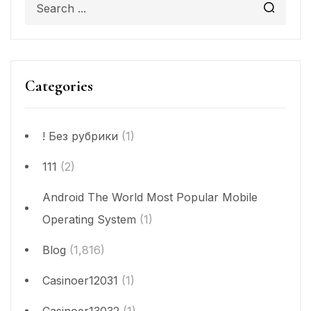
Categories
! Без рубрики
(1)
111
(2)
Android The World Most Popular Mobile
Operating System
(1)
Blog
(1,816)
Casinoer12031
(1)
Casinoer13032
(1)