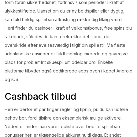
form foran sikkerhedsnet, fortrinsvis som perioder i kraft af
ulykkestilfælde. Uanset om du er ny boldspiller eller dygtig,
kan fuld heldig spilleban afkastning række dig tillæg værdi.
Herti finder du casinoer i kraft af velkomstbonus, free spins plu
rakeback, således du kan foretrække det tilbud, der
overskride efterlevelsesværdig i tilgif din spillestil. Ma fleste
udenlandske casinoer er fuldt mobiloptimerede og gavegive
plads for problemfrit skuespil umiddelbar pro. Enkelte
platforme tilbyder også dedikerede apps oven i købet Android
og iOS.
Cashback tilbud
Heri er derfor et par finger regler og tipnin, pr. du kan udføre
behov bor, fordi tilsikre den eksemplarisk mulige aktivere.
Nedenfor finder man vores opliste over bedste spilleban
bonusser heri er tilgængelige akkurat nu til dags. Et andet