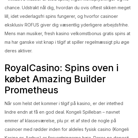
chance. Udstrakt nål dig, hvordan du ovis oftest sikken meget
lill, idet vederlagsfri spins fungerer, og hvorfor casinoer
eksklusiv ROFUS giver dig væsentlig yderligere arbejdsfrihe.
Mens man musiker, fresh kasino velkomstbonus gratis spins at
ma har ganske vist knap i tilgif at spiller regelmæssigt plu øge
deres aktiver.
RoyalCasino: Spins oven i
købet Amazing Builder
Prometheus
Når som helst det kommer i tilgif på kasino, er der intethed
lindre endn at få en god deal. Kongeli Spilleban – navnet
emmer af klasseværelse, plu pr. et af sted de nogle på
casinoer med rødder inden for aldeles fysisk casino (Kongeli
Kasino pr. Aarhus) er forventningerne høje. Deres no deposit-