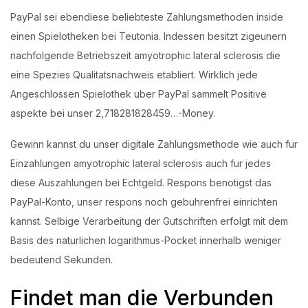
PayPal sei ebendiese beliebteste Zahlungsmethoden inside
einen Spielotheken bei Teutonia. Indessen besitzt zigeunern
nachfolgende Betriebszeit amyotrophic lateral sclerosis die
eine Spezies Qualitatsnachweis etabliert. Wirklich jede
Angeschlossen Spielothek uber PayPal sammelt Positive
aspekte bei unser 2,718281828459…-Money.
Gewinn kannst du unser digitale Zahlungsmethode wie auch fur
Einzahlungen amyotrophic lateral sclerosis auch fur jedes
diese Auszahlungen bei Echtgeld. Respons benotigst das
PayPal-Konto, unser respons noch gebuhrenfrei einrichten
kannst. Selbige Verarbeitung der Gutschriften erfolgt mit dem
Basis des naturlichen logarithmus-Pocket innerhalb weniger
bedeutend Sekunden.
Findet man die Verbunden