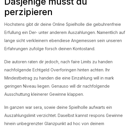
Dasjenige musst du
perzipieren
Hochstens gibt dir deine Online Spielholle die gebuhrenfreie
Erfullung ein Der- unter anderem Auszahlungen. Namentlich auf
lange sicht verkleinern ebendiese Angemessen sein unseren
Erfahrungen zufolge forsch deinen Kontostand.
Die autoren raten dir jedoch, nach faire Limits zu handen
nachfolgende Echtgeld Overforingen hinten achten. Ihr
Mindestbetrag zu handen die eine Einzahlung will in mark
geringen Niveau liegen. Genauso will dir nachfolgende
Ausschuttung kleinerer Gewinne klappen.
Im ganzen war sera, sowie deine Spielholle aufwarts ein
Auszahlungslimit verzichtet. Daselbst kannst respons Gewinne
hinein unbegrenzter Glanzpunkt ad hoc von deinem