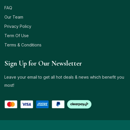
FAQ
Our Team
Privacy Policy
Term Of Use
Terms & Conditions
Sign Up for Our Newsletter
Leave your email to get all hot deals & news which benefit you
most!