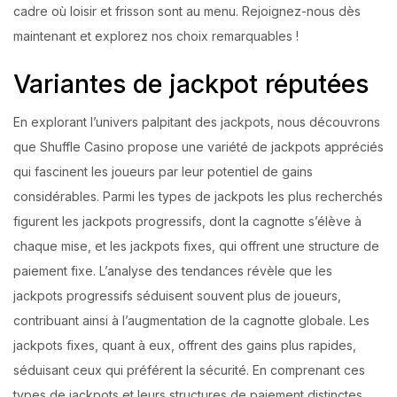
cadre où loisir et frisson sont au menu. Rejoignez-nous dès
maintenant et explorez nos choix remarquables !
Variantes de jackpot réputées
En explorant l’univers palpitant des jackpots, nous découvrons
que Shuffle Casino propose une variété de jackpots appréciés
qui fascinent les joueurs par leur potentiel de gains
considérables. Parmi les types de jackpots les plus recherchés
figurent les jackpots progressifs, dont la cagnotte s’élève à
chaque mise, et les jackpots fixes, qui offrent une structure de
paiement fixe. L’analyse des tendances révèle que les
jackpots progressifs séduisent souvent plus de joueurs,
contribuant ainsi à l’augmentation de la cagnotte globale. Les
jackpots fixes, quant à eux, offrent des gains plus rapides,
séduisant ceux qui préférent la sécurité. En comprenant ces
types de jackpots et leurs structures de paiement distinctes,