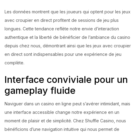
Les données montrent que les joueurs qui optent pour les jeux
avec croupier en direct profitent de sessions de jeu plus
longues. Cette tendance reflète notre envie d’interaction
authentique et la liberté de bénéficier de l’ambiance du casino
depuis chez nous, démontrant ainsi que les jeux avec croupier
en direct sont indispensables pour une expérience de jeu
complète.
Interface conviviale pour un
gameplay fluide
Naviguer dans un casino en ligne peut s’avérer intimidant, mais
une interface accessible change notre expérience en un
moment de plaisir et de simplicité. Chez Shuffle Casino, nous
bénéficions d’une navigation intuitive qui nous permet de