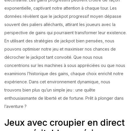
exponentielle, captivant notre attention à chaque tour. Les
données révèlent que le jackpot progressif moyen dépasse
souvent des paliers alléchants, attirant les joueurs avec la
perspective de gains qui pourraient transformer leur existence.
En utilisant des stratégies de jackpot bien pensées, nous
pouvons optimiser notre jeu et maximiser nos chances de
décrocher le jackpot tant convoité. Que nous nous
concentrions sur les machines à sous appréciées ou que nous
examinions l’historique des gains, chaque choix enrichit notre
expérience. Dans cet environnement dynamique, nous
trouvons bien plus qu’un simple jeu : une quête
enthousiasmante de liberté et de fortune. Prêt à plonger dans
l’aventure ?
Jeux avec croupier en direct