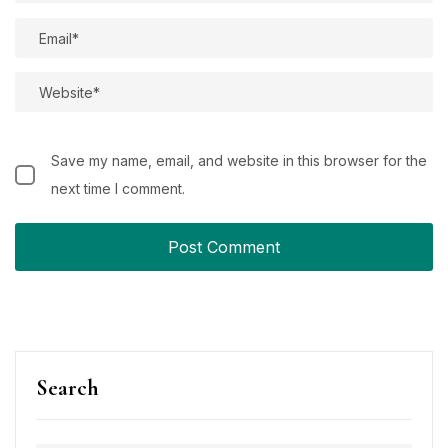
Save my name, email, and website in this browser for the
next time I comment.
Search