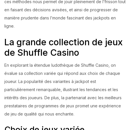
ces méthodes nous permet de jouir pleinement de l’frisson tout
en faisant des décisions avisées, et ainsi de progresser de
manière prudente dans l’monde fascinant des jackpots en
ligne.
La grande collection de jeux
de Shuffle Casino
En explorant la étendue ludothèque de Shuffle Casino, on
évalue sa collection variée qui répond aux choix de chaque
joueur. La popularité des variantes à jackpot est
particulièrement remarquable, illustrant les tendances et les
intérêts des joueurs. De plus, la partenariat avec les meilleurs
prestataires de programmes de jeux promet une expérience
de jeu de qualité qui nous enchante.
Choix de jeux variée