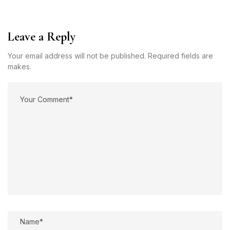
Leave a Reply
Your email address will not be published. Required fields are
makes.