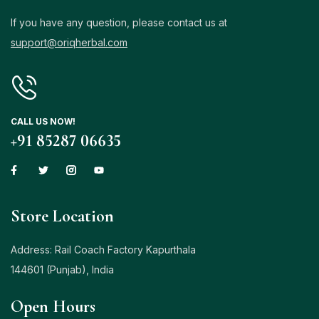
If you have any question, please contact us at
support@oriqherbal.com
CALL US NOW!
+91 85287 06635
Store Location
Address: Rail Coach Factory Kapurthala
144601 (Punjab), India
Open Hours