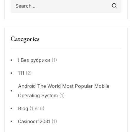
Categories
! Без рубрики
(1)
111
(2)
Android The World Most Popular Mobile
Operating System
(1)
Blog
(1,816)
Casinoer12031
(1)