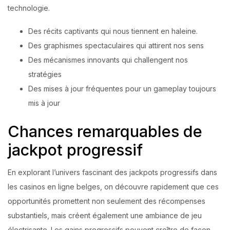
technologie.
Des récits captivants qui nous tiennent en haleine.
Des graphismes spectaculaires qui attirent nos sens
Des mécanismes innovants qui challengent nos
stratégies
Des mises à jour fréquentes pour un gameplay toujours
mis à jour
Chances remarquables de
jackpot progressif
En explorant l’univers fascinant des jackpots progressifs dans
les casinos en ligne belges, on découvre rapidement que ces
opportunités promettent non seulement des récompenses
substantiels, mais créent également une ambiance de jeu
électrisante. Les gains progressifs peuvent croître de façon