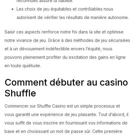
reconnues assure la fiabilité.
Les choix de jeu équitables et contrôlables nous
autorisent de vérifier les résultats de manière autonome.
Saisir ces aspects renforce notre foi dans la site et optimise
notre vivance de jeu. Grâce à des méthodes de jeu sécurisées
et à un dévouement indéfectible envers l’équité, nous
pouvons pleinement profiter du excitation des gains en ligne
en toute quiétude.
Comment débuter au casino
Shuffle
Commencer sur Shuffle Casino est un simple processus et
vous garantit une expérience de jeu plaisante. Tout d’abord, il
vous suffit de vous inscrire en fournissant vos informations de
base et en choisissant un mot de passe sûr. Cette première