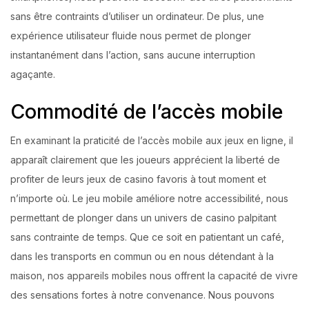
sans être contraints d’utiliser un ordinateur. De plus, une
expérience utilisateur fluide nous permet de plonger
instantanément dans l’action, sans aucune interruption
agaçante.
Commodité de l’accès mobile
En examinant la praticité de l’accès mobile aux jeux en ligne, il
apparaît clairement que les joueurs apprécient la liberté de
profiter de leurs jeux de casino favoris à tout moment et
n’importe où. Le jeu mobile améliore notre accessibilité, nous
permettant de plonger dans un univers de casino palpitant
sans contrainte de temps. Que ce soit en patientant un café,
dans les transports en commun ou en nous détendant à la
maison, nos appareils mobiles nous offrent la capacité de vivre
des sensations fortes à notre convenance. Nous pouvons