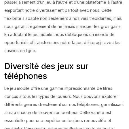
passer aisément d’un jeu à l’autre et d’une plateforme à l’autre,
emportant notre divertissement partout avec nous. Cette
flexibilité s’adapte non seulement à nos vies trépidantes, mais
nous garantit également de ne jamais manquer les gros gains.
En adoptant le jeu mobile, nous débloquons un monde de
opportunités et transformons notre façon d’interagir avec les
casinos en ligne.
Diversité des jeux sur
téléphones
Le jeu mobile offre une gamme impressionnante de titres
conçus à tous les types de joueurs. Nous pouvons explorer
différents genres directement sur nos téléphones, garantissant
ainsi à chacun de trouver son bonheur. Cette variété est
essentielle pour une expérience toujours renouvelée et
excitante. Voici quatre catégories illustrant cette diversité :