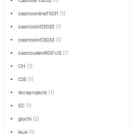
Casinoer13032
(1)
casinoonline11031
(1)
casinoslot12032
(1)
casinoslot13033
(1)
casinoudenROFUS
(1)
CH
(1)
CIB
(1)
doraprojects
(1)
EC
(1)
giochi
(2)
jeux
(1)