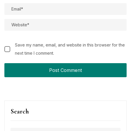
Save my name, email, and website in this browser for the
next time I comment.
Search