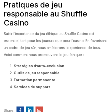
Pratiques de jeu
responsable au Shuffle
Casino
Saisir l’importance du jeu éthique au Shuffle Casino est
essentiel, tant pour les joueurs que pour l’casino. En favorisant
un cadre de jeu sûr, nous améliorons l’expérience de tous.
Voici comment nous promouvons le jeu éthique :
Stratégies d’auto-exclusion
Outils de jeu responsable
Formation permanente
Services de support
Share: