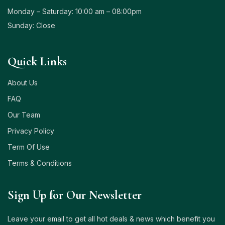
Monday – Saturday: 10:00 am – 08:00pm
Sunday: Close
Quick Links
About Us
FAQ
Our Team
Privacy Policy
Term Of Use
Terms & Conditions
Sign Up for Our Newsletter
Leave your email to get all hot deals & news which benefit you