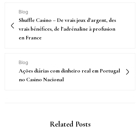
Blog
Shuffle Casino – De vrais jeux d’argent, des
vrais bénéfices, de l’adrénaline à profusion
en France
Blog
Ações diárias com dinheiro real em Portugal
no Casino Nacional
Related Posts