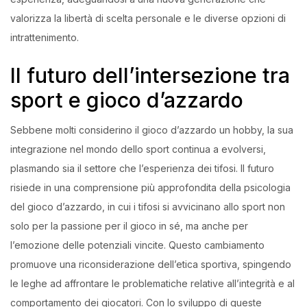
valorizza la libertà di scelta personale e le diverse opzioni di
intrattenimento.
Il futuro dell’intersezione tra
sport e gioco d’azzardo
Sebbene molti considerino il gioco d’azzardo un hobby, la sua
integrazione nel mondo dello sport continua a evolversi,
plasmando sia il settore che l’esperienza dei tifosi. Il futuro
risiede in una comprensione più approfondita della psicologia
del gioco d’azzardo, in cui i tifosi si avvicinano allo sport non
solo per la passione per il gioco in sé, ma anche per
l’emozione delle potenziali vincite. Questo cambiamento
promuove una riconsiderazione dell’etica sportiva, spingendo
le leghe ad affrontare le problematiche relative all’integrità e al
comportamento dei giocatori. Con lo sviluppo di queste