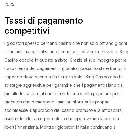
2025.
Tassi di pagamento
competitivi
I giocatori spesso cercano casinò che non solo offrano giochi
stimolanti, ma garantiscano anche tassi di vincita elevati, e King
Casino eccelle in questo ambito. Grazie al suo impegno per la
trasparenza dei pagamenti, i giocatori possono stare tranquilli
sapendo dove vanno a finire i loro soldi. King Casino adotta
strategie aggressive per garantire che i pagamenti siano tra i
più alti del settore, il che lo rende una scelta popolare per i
giocatori che desiderano i migliori ritorni sulle proprie
scommesse. L’approccio del casinò promuove la affidabilità,
risultando allettante per coloro che apprezzano la propria
libertà finanziaria. Mentre i giocatori in Italia continuano a