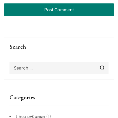
Search
Categories
! Без рубрики
(1)