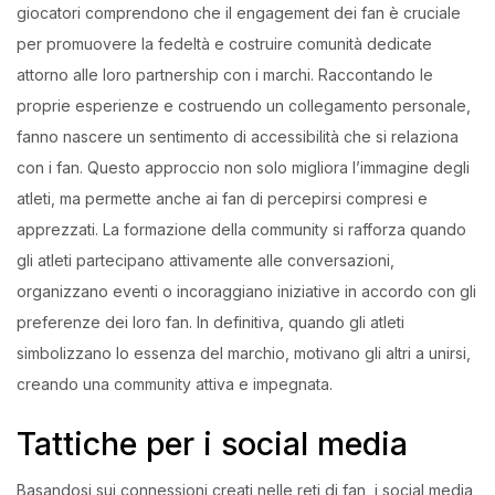
giocatori comprendono che il engagement dei fan è cruciale
per promuovere la fedeltà e costruire comunità dedicate
attorno alle loro partnership con i marchi. Raccontando le
proprie esperienze e costruendo un collegamento personale,
fanno nascere un sentimento di accessibilità che si relaziona
con i fan. Questo approccio non solo migliora l’immagine degli
atleti, ma permette anche ai fan di percepirsi compresi e
apprezzati. La formazione della community si rafforza quando
gli atleti partecipano attivamente alle conversazioni,
organizzano eventi o incoraggiano iniziative in accordo con gli
preferenze dei loro fan. In definitiva, quando gli atleti
simbolizzano lo essenza del marchio, motivano gli altri a unirsi,
creando una community attiva e impegnata.
Tattiche per i social media
Basandosi sui connessioni creati nelle reti di fan, i social media