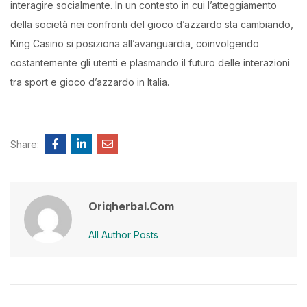
interagire socialmente. In un contesto in cui l’atteggiamento
della società nei confronti del gioco d’azzardo sta cambiando,
King Casino si posiziona all’avanguardia, coinvolgendo
costantemente gli utenti e plasmando il futuro delle interazioni
tra sport e gioco d’azzardo in Italia.
Share:
Oriqherbal.com
All Author Posts