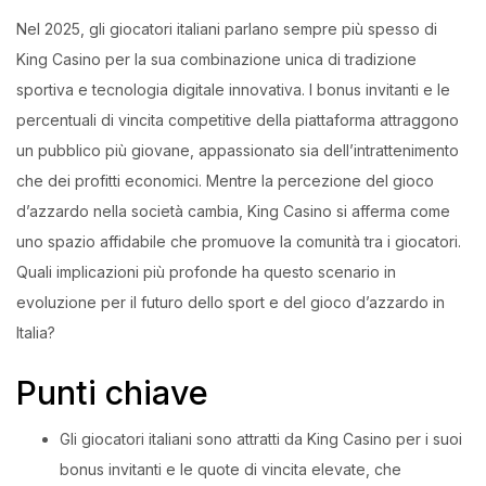
Nel 2025, gli giocatori italiani parlano sempre più spesso di
Login with OTP
King Casino per la sua combinazione unica di tradizione
sportiva e tecnologia digitale innovativa. I bonus invitanti e le
Login with Password
percentuali di vincita competitive della piattaforma attraggono
un pubblico più giovane, appassionato sia dell’intrattenimento
Login with Email OTP
che dei profitti economici. Mentre la percezione del gioco
d’azzardo nella società cambia, King Casino si afferma come
uno spazio affidabile che promuove la comunità tra i giocatori.
Quali implicazioni più profonde ha questo scenario in
evoluzione per il futuro dello sport e del gioco d’azzardo in
Italia?
Punti chiave
Gli giocatori italiani sono attratti da King Casino per i suoi
bonus invitanti e le quote di vincita elevate, che