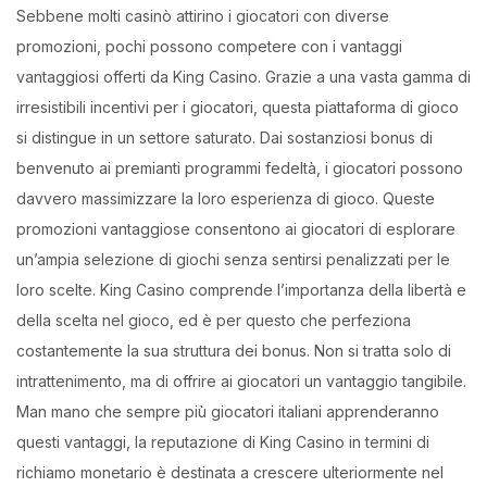
Sebbene molti casinò attirino i giocatori con diverse
promozioni, pochi possono competere con i vantaggi
vantaggiosi offerti da King Casino. Grazie a una vasta gamma di
irresistibili incentivi per i giocatori, questa piattaforma di gioco
si distingue in un settore saturato. Dai sostanziosi bonus di
benvenuto ai premianti programmi fedeltà, i giocatori possono
davvero massimizzare la loro esperienza di gioco. Queste
promozioni vantaggiose consentono ai giocatori di esplorare
un’ampia selezione di giochi senza sentirsi penalizzati per le
loro scelte. King Casino comprende l’importanza della libertà e
della scelta nel gioco, ed è per questo che perfeziona
costantemente la sua struttura dei bonus. Non si tratta solo di
intrattenimento, ma di offrire ai giocatori un vantaggio tangibile.
Man mano che sempre più giocatori italiani apprenderanno
questi vantaggi, la reputazione di King Casino in termini di
richiamo monetario è destinata a crescere ulteriormente nel