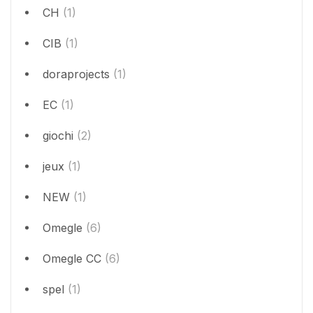
CH
(1)
CIB
(1)
doraprojects
(1)
EC
(1)
giochi
(2)
jeux
(1)
NEW
(1)
Omegle
(6)
Omegle CC
(6)
spel
(1)