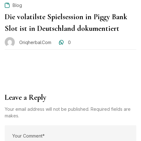
Blog
Die volatilste Spielsession in Piggy Bank
Slot ist in Deutschland dokumentiert
Oriqherbal.com
0
Leave a Reply
Your email address will not be published. Required fields are
makes.