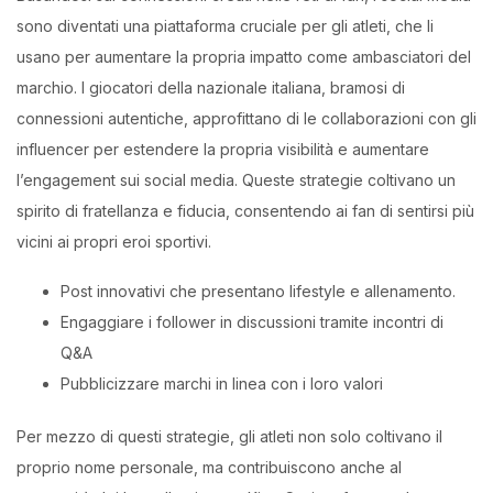
sono diventati una piattaforma cruciale per gli atleti, che li
usano per aumentare la propria impatto come ambasciatori del
marchio. I giocatori della nazionale italiana, bramosi di
connessioni autentiche, approfittano di le collaborazioni con gli
influencer per estendere la propria visibilità e aumentare
l’engagement sui social media. Queste strategie coltivano un
spirito di fratellanza e fiducia, consentendo ai fan di sentirsi più
vicini ai propri eroi sportivi.
Post innovativi che presentano lifestyle e allenamento.
Engaggiare i follower in discussioni tramite incontri di
Q&A
Pubblicizzare marchi in linea con i loro valori
Per mezzo di questi strategie, gli atleti non solo coltivano il
proprio nome personale, ma contribuiscono anche al