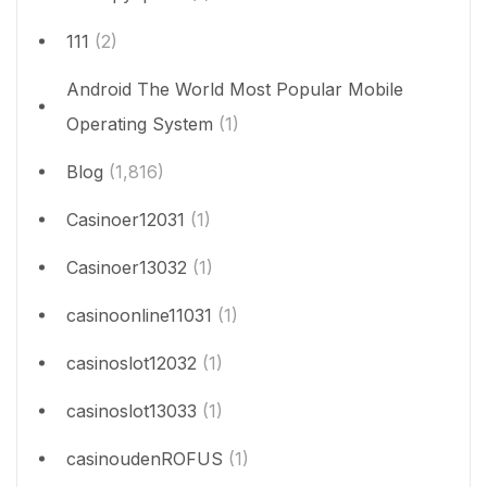
111
(2)
Android The World Most Popular Mobile
Operating System
(1)
Blog
(1,816)
Casinoer12031
(1)
Casinoer13032
(1)
casinoonline11031
(1)
casinoslot12032
(1)
casinoslot13033
(1)
casinoudenROFUS
(1)