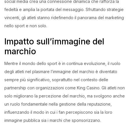
social media crea una connessione dinamica che rafforza la
fedeltà e amplia la portata del messaggio. Sfruttando strategie
vincenti, gli atleti stanno ridefinendo il panorama del marketing
nello sport e non solo.
Impatto sull’immagine del
marchio
Mentre il mondo dello sport è in continua evoluzione, il ruolo
degli atleti nel plasmare l’immagine del marchio è diventato
sempre più significativo, soprattutto nel contesto delle
partnership con organizzazioni come King Casino. Gli atleti non
solo migliorano la percezione del marchio, ma svolgono anche
un ruolo fondamentale nella gestione della reputazione,
influenzando il modo in cui i fan percepiscono sia la loro
immagine pubblica sia i marchi che sponsorizzano.