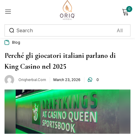
0
Sign in
Blog
Remember me
Lost password?
Perché gli giocatori italiani parlano di
King Casino nel 2025
Log in
Oriqherbal.com
March 23, 2026
0
Create an account
Login with OTP
Phone
*