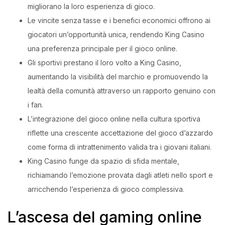
migliorano la loro esperienza di gioco.
Le vincite senza tasse e i benefici economici offrono ai
giocatori un’opportunità unica, rendendo King Casino
una preferenza principale per il gioco online.
Gli sportivi prestano il loro volto a King Casino,
aumentando la visibilità del marchio e promuovendo la
lealtà della comunità attraverso un rapporto genuino con
i fan.
L’integrazione del gioco online nella cultura sportiva
riflette una crescente accettazione del gioco d’azzardo
come forma di intrattenimento valida tra i giovani italiani.
King Casino funge da spazio di sfida mentale,
richiamando l’emozione provata dagli atleti nello sport e
arricchendo l’esperienza di gioco complessiva.
L’ascesa del gaming online