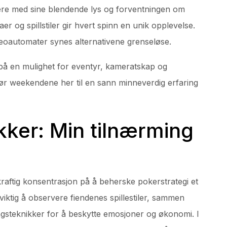
lere med sine blendende lys og forventningen om
er og spillstiler gir hvert spinn en unik opplevelse.
deoautomater synes alternativene grenseløse.
r på en mulighet for eventyr, kameratskap og
ør weekendene her til en sann minneverdig erfaring
kker: Min tilnærming
 kraftig konsentrasjon på å beherske pokerstrategi et
iktig å observere fiendenes spillestiler, sammen
gsteknikker for å beskytte emosjoner og økonomi. I