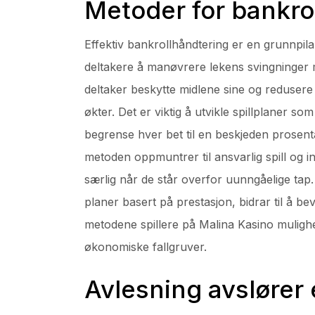
Metoder for bankro
Effektiv bankrollhåndtering er en grunnpilar
deltakere å manøvrere lekens svingninger me
deltaker beskytte midlene sine og redusere
økter. Det er viktig å utvikle spillplaner so
begrense hver bet til en beskjeden prosenta
metoden oppmuntrer til ansvarlig spill og ins
særlig når de står overfor uunngåelige tap
planer basert på prestasjon, bidrar til å beva
metodene spillere på Malina Kasino mulighe
økonomiske fallgruver.
Avlesning avslører 