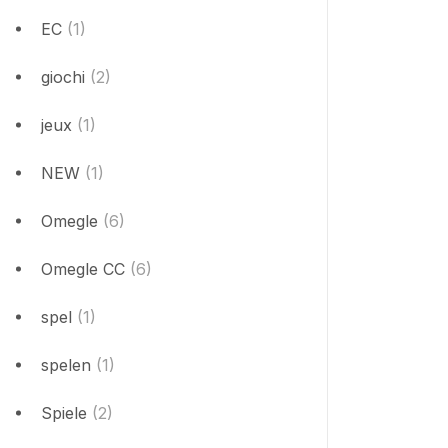
EC
(1)
giochi
(2)
jeux
(1)
NEW
(1)
Omegle
(6)
Omegle CC
(6)
spel
(1)
spelen
(1)
Spiele
(2)