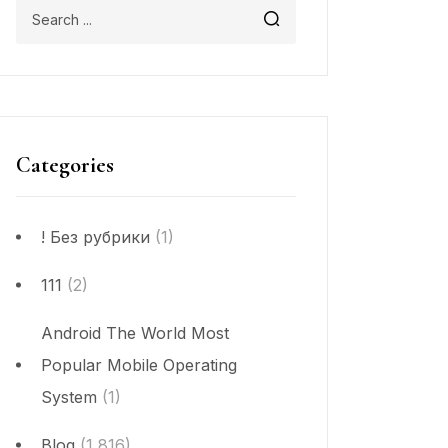
Categories
! Без рубрики
(1)
111
(2)
Android The World Most
Popular Mobile Operating
System
(1)
Blog
(1,816)