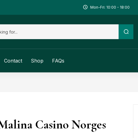
Mon-Fri: 10:00 - 18:00
Contact
Shop
FAQs
 Malina Casino Norges