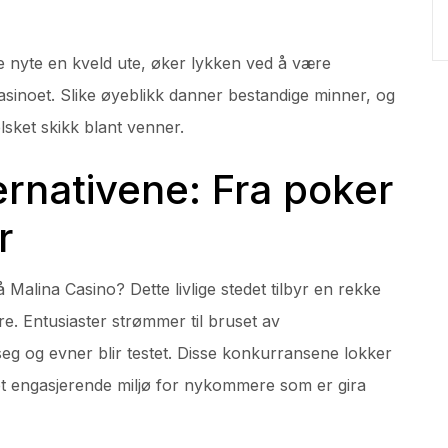
e nyte en kveld ute, øker lykken ved å være
inoet. Slike øyeblikk danner bestandige minner, og
elsket skikk blant venner.
ternativene: Fra poker
r
 Malina Casino? Dette livlige stedet tilbyr en rekke
ere. Entusiaster strømmer til bruset av
seg og evner blir testet. Disse konkurransene lokker
et engasjerende miljø for nykommere som er gira