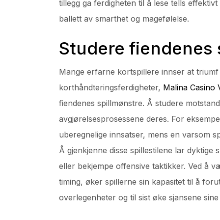
tillegg ga ferdigheten til å lese tells effekt
ballett av smarthet og magefølelse.
Studere fiendenes 
Mange erfarne kortspillere innser at trium
korthåndteringsferdigheter,
Malina Casino 
fiendenes spillmønstre. Å studere motstande
avgjørelsesprosessene deres. For eksempel 
uberegnelige innsatser, mens en varsom spil
Å gjenkjenne disse spillestilene lar dyktige 
eller bekjempe offensive taktikker. Ved å 
timing, øker spillerne sin kapasitet til å for
overlegenheter og til sist øke sjansene sin