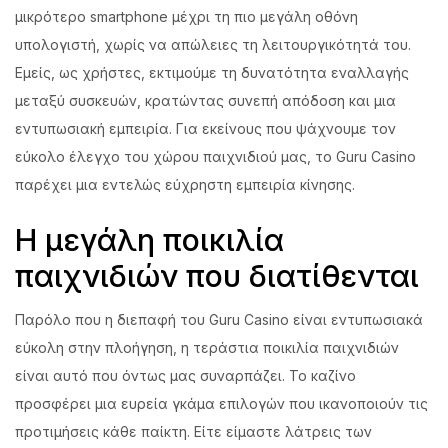
μικρότερο smartphone μέχρι τη πιο μεγάλη οθόνη
υπολογιστή, χωρίς να απώλειες τη λειτουργικότητά του.
Εμείς, ως χρήστες, εκτιμούμε τη δυνατότητα εναλλαγής
μεταξύ συσκευών, κρατώντας συνεπή απόδοση και μια
εντυπωσιακή εμπειρία. Για εκείνους που ψάχνουμε τον
εύκολο έλεγχο του χώρου παιχνιδιού μας, το Guru Casino
παρέχει μια εντελώς εύχρηστη εμπειρία κίνησης.
Η μεγάλη ποικιλία
παιχνιδιών που διατίθενται
Παρόλο που η διεπαφή του Guru Casino είναι εντυπωσιακά
εύκολη στην πλοήγηση, η τεράστια ποικιλία παιχνιδιών
είναι αυτό που όντως μας συναρπάζει. Το καζίνο
προσφέρει μια ευρεία γκάμα επιλογών που ικανοποιούν τις
προτιμήσεις κάθε παίκτη. Είτε είμαστε λάτρεις των