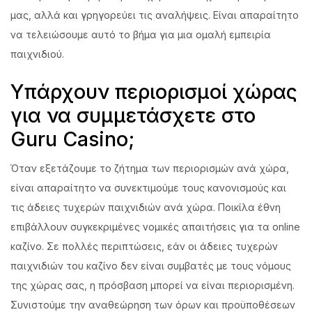
μας, αλλά και γρηγορεύει τις αναλήψεις. Είναι απαραίτητο
να τελειώσουμε αυτό το βήμα για μια ομαλή εμπειρία
παιχνιδιού.
Υπάρχουν περιορισμοί χώρας
για να συμμετάσχετε στο
Guru Casino;
Όταν εξετάζουμε το ζήτημα των περιορισμών ανά χώρα,
είναι απαραίτητο να συνεκτιμούμε τους κανονισμούς και
τις άδειες τυχερών παιχνιδιών ανά χώρα. Ποικίλα έθνη
επιβάλλουν συγκεκριμένες νομικές απαιτήσεις για τα online
καζίνο. Σε πολλές περιπτώσεις, εάν οι άδειες τυχερών
παιχνιδιών του καζίνο δεν είναι συμβατές με τους νόμους
της χώρας σας, η πρόσβαση μπορεί να είναι περιορισμένη.
Συνιστούμε την αναθεώρηση των όρων και προϋποθέσεων