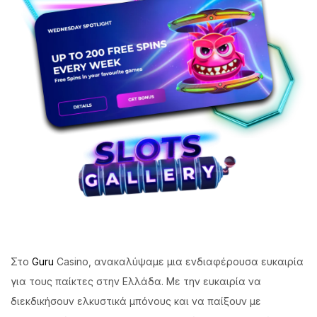
Login with OTP
Login with Password
Login with Email OTP
Στο
Guru
Casino, ανακαλύψαμε μια ενδιαφέρουσα ευκαιρία
για τους παίκτες στην Ελλάδα. Με την ευκαιρία να
διεκδικήσουν ελκυστικά μπόνους και να παίξουν με