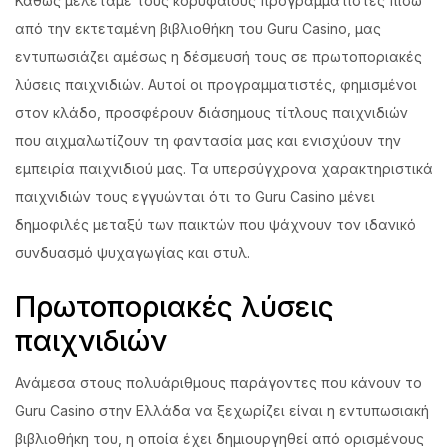
Καθώς μελετάμε τους κορυφαίους προγραμματιστές πίσω
από την εκτεταμένη βιβλιοθήκη του Guru Casino, μας
εντυπωσιάζει αμέσως η δέσμευσή τους σε πρωτοποριακές
λύσεις παιχνιδιών. Αυτοί οι προγραμματιστές, φημισμένοι
στον κλάδο, προσφέρουν διάσημους τίτλους παιχνιδιών
που αιχμαλωτίζουν τη φαντασία μας και ενισχύουν την
εμπειρία παιχνιδιού μας. Τα υπερσύγχρονα χαρακτηριστικά
παιχνιδιών τους εγγυώνται ότι το Guru Casino μένει
δημοφιλές μεταξύ των παικτών που ψάχνουν τον ιδανικό
συνδυασμό ψυχαγωγίας και στυλ.
Πρωτοποριακές λύσεις
παιχνιδιών
Ανάμεσα στους πολυάριθμους παράγοντες που κάνουν το
Guru Casino στην Ελλάδα να ξεχωρίζει είναι η εντυπωσιακή
βιβλιοθήκη του, η οποία έχει δημιουργηθεί από ορισμένους