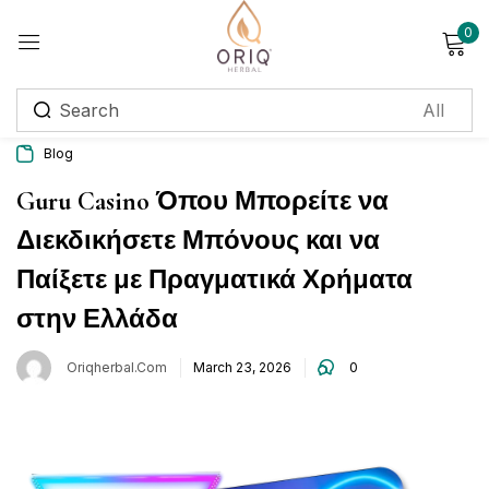
0
Sign in
Blog
Remember me
Lost password?
Guru Casino Όπου Μπορείτε να
Διεκδικήσετε Μπόνους και να
Log in
Παίξετε με Πραγματικά Χρήματα
στην Ελλάδα
Create an account
Oriqherbal.com
March 23, 2026
0
Login with OTP
Phone
*