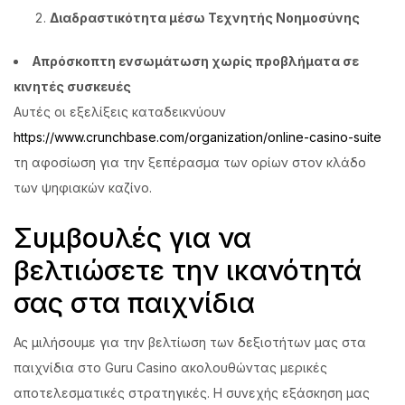
Διαδραστικότητα μέσω Τεχνητής Νοημοσύνης
Απρόσκοπτη ενσωμάτωση χωρίς προβλήματα σε
κινητές συσκευές
Αυτές οι εξελίξεις καταδεικνύουν
https://www.crunchbase.com/organization/online-casino-suite
τη αφοσίωση για την ξεπέρασμα των ορίων στον κλάδο
των ψηφιακών καζίνο.
Συμβουλές για να
βελτιώσετε την ικανότητά
σας στα παιχνίδια
Ας μιλήσουμε για την βελτίωση των δεξιοτήτων μας στα
παιχνίδια στο Guru Casino ακολουθώντας μερικές
αποτελεσματικές στρατηγικές. Η συνεχής εξάσκηση μας