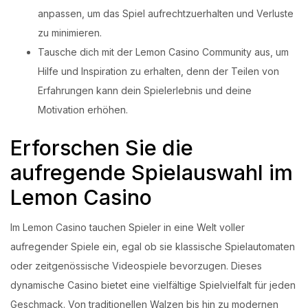
anpassen, um das Spiel aufrechtzuerhalten und Verluste
zu minimieren.
Tausche dich mit der Lemon Casino Community aus, um
Hilfe und Inspiration zu erhalten, denn der Teilen von
Erfahrungen kann dein Spielerlebnis und deine
Motivation erhöhen.
Erforschen Sie die
aufregende Spielauswahl im
Lemon Casino
Im Lemon Casino tauchen Spieler in eine Welt voller
aufregender Spiele ein, egal ob sie klassische Spielautomaten
oder zeitgenössische Videospiele bevorzugen. Dieses
dynamische Casino bietet eine vielfältige Spielvielfalt für jeden
Geschmack. Von traditionellen Walzen bis hin zu modernen