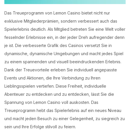
Das Treueprogramm von Lemon Casino bietet nicht nur
exklusive Mitgliederprämien, sondern verbessert auch das
Spielerlebnis deutlich. Als Mitglied betreten Sie eine Welt voller
fesselnder Erlebnisse ein, in der jeder Dreh aufregender denn
je ist. Die verbesserte Grafik des Casinos versetzt Sie in
dynamische, dynamische Umgebungen und macht jedes Spiel
zu einem spannenden und visuell beeindruckenden Erlebnis.
Dank der Treuevorteile erleben Sie individuell angepasste
Events und Aktionen, die Ihre Verbindung zu Ihren
Lieblingsspielen vertiefen. Diese Freiheit, individuelle
Abenteuer zu entdecken und zu entdecken, lässt Sie die
Spannung von Lemon Casino voll auskosten. Das
Treueprogramm hebt das Spielerlebnis auf ein neues Niveau
und macht jeden Besuch zu einer Gelegenheit, zu siegreich zu
sein und Ihre Erfolge stilvoll zu feiern.