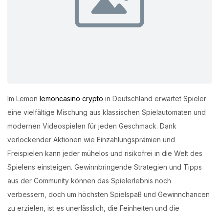
Login with OTP
Login with Password
Login with Email OTP
Im Lemon
lemoncasino crypto
in Deutschland erwartet Spieler
eine vielfältige Mischung aus klassischen Spielautomaten und
modernen Videospielen für jeden Geschmack. Dank
verlockender Aktionen wie Einzahlungsprämien und
Freispielen kann jeder mühelos und risikofrei in die Welt des
Spielens einsteigen. Gewinnbringende Strategien und Tipps
aus der Community können das Spielerlebnis noch
verbessern, doch um höchsten Spielspaß und Gewinnchancen
zu erzielen, ist es unerlässlich, die Feinheiten und die