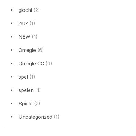
giochi
(2)
jeux
(1)
NEW
(1)
Omegle
(6)
Omegle CC
(6)
spel
(1)
spelen
(1)
Spiele
(2)
Uncategorized
(1)