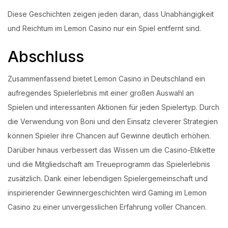
Diese Geschichten zeigen jeden daran, dass Unabhängigkeit
und Reichtum im Lemon Casino nur ein Spiel entfernt sind.
Abschluss
Zusammenfassend bietet Lemon Casino in Deutschland ein
aufregendes Spielerlebnis mit einer großen Auswahl an
Spielen und interessanten Aktionen für jeden Spielertyp. Durch
die Verwendung von Boni und den Einsatz cleverer Strategien
können Spieler ihre Chancen auf Gewinne deutlich erhöhen.
Darüber hinaus verbessert das Wissen um die Casino-Etikette
und die Mitgliedschaft am Treueprogramm das Spielerlebnis
zusätzlich. Dank einer lebendigen Spielergemeinschaft und
inspirierender Gewinnergeschichten wird Gaming im Lemon
Casino zu einer unvergesslichen Erfahrung voller Chancen.