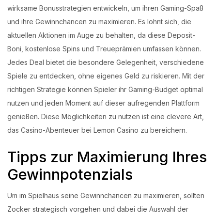
wirksame Bonusstrategien entwickeln, um ihren Gaming-Spaß
und ihre Gewinnchancen zu maximieren. Es lohnt sich, die
aktuellen Aktionen im Auge zu behalten, da diese Deposit-
Boni, kostenlose Spins und Treueprämien umfassen können.
Jedes Deal bietet die besondere Gelegenheit, verschiedene
Spiele zu entdecken, ohne eigenes Geld zu riskieren. Mit der
richtigen Strategie können Spieler ihr Gaming-Budget optimal
nutzen und jeden Moment auf dieser aufregenden Plattform
genießen. Diese Möglichkeiten zu nutzen ist eine clevere Art,
das Casino-Abenteuer bei Lemon Casino zu bereichern.
Tipps zur Maximierung Ihres
Gewinnpotenzials
Um im Spielhaus seine Gewinnchancen zu maximieren, sollten
Zocker strategisch vorgehen und dabei die Auswahl der