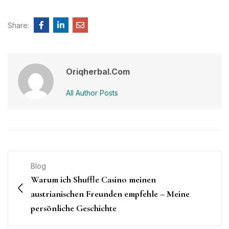
Share:
Oriqherbal.com
All Author Posts
Blog
Warum ich Shuffle Casino meinen
austrianischen Freunden empfehle – Meine
persönliche Geschichte