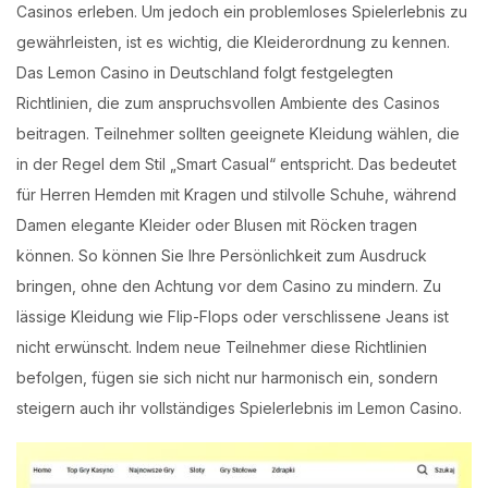
Casinos erleben. Um jedoch ein problemloses Spielerlebnis zu
gewährleisten, ist es wichtig, die Kleiderordnung zu kennen.
Das Lemon Casino in Deutschland folgt festgelegten
Richtlinien, die zum anspruchsvollen Ambiente des Casinos
beitragen. Teilnehmer sollten geeignete Kleidung wählen, die
in der Regel dem Stil „Smart Casual“ entspricht. Das bedeutet
für Herren Hemden mit Kragen und stilvolle Schuhe, während
Damen elegante Kleider oder Blusen mit Röcken tragen
können. So können Sie Ihre Persönlichkeit zum Ausdruck
bringen, ohne den Achtung vor dem Casino zu mindern. Zu
lässige Kleidung wie Flip-Flops oder verschlissene Jeans ist
nicht erwünscht. Indem neue Teilnehmer diese Richtlinien
befolgen, fügen sie sich nicht nur harmonisch ein, sondern
steigern auch ihr vollständiges Spielerlebnis im Lemon Casino.