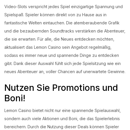
Video-Slots verspricht jedes Spiel einzigartige Spannung und
Spielspaß. Spieler können direkt von zu Hause aus in
fantastische Welten eintauchen. Die atemberaubende Grafik
und die bezaubernden Soundtracks verstärken die Abenteuer,
die sie erwarten. Für alle, die Neues entdecken möchten,
aktualisiert das Lemon Casino sein Angebot regelmäßig,
sodass es immer neue und spannende Dinge zu entdecken
gibt. Dank dieser Auswahl fühlt sich jede Spielsitzung wie ein
neues Abenteuer an, voller Chancen auf unerwartete Gewinne.
Nutzen Sie Promotions und
Boni!
Lemon Casino bietet nicht nur eine spannende Spielauswahl,
sondern auch viele Aktionen und Boni, die das Spielerlebnis
bereichern. Durch die Nutzung dieser Deals können Spieler