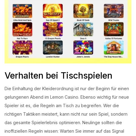
Verhalten bei Tischspielen
Die Einhaltung der Kleiderordnung ist nur der Beginn für einen
gelungenen Abend im Lemon Casino. Ebenso wichtig für neue
Spieler ist es, die Regeln am Tisch zu begreifen. Wer die
richtigen Taktiken meistert, kann nicht nur sein Spiel, sondern
das gesamte Spielerlebnis optimieren. Neulinge sollten die
inoffiziellen Regeln wissen: Warten Sie immer auf das Signal