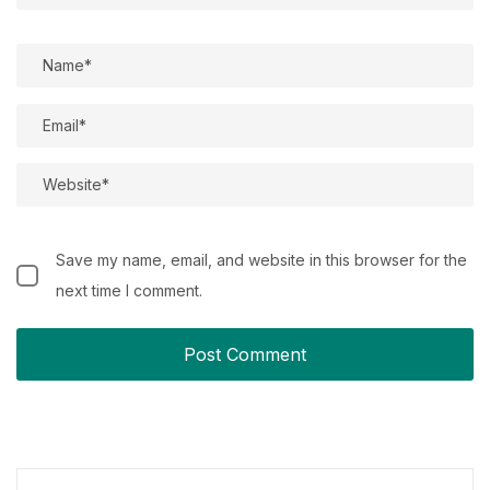
Save my name, email, and website in this browser for the
next time I comment.