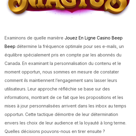
Login with OTP
Login with Password
Examinons de quelle manière
Jouez En Ligne Casino Beep
Login with Email OTP
Beep
détermine la fréquence optimale pour ses e-mails, un
équilibre spécialement pris en compte par les abonnés du
Canada. En examinant la personnalisation du contenu et le
moment opportun, nous sommes en mesure de constater
comment ils maintiennent l’engagement sans lasser leurs
utilisateurs. Leur approche réfléchie se base sur des
informations, montrant de ce fait que les propositions et les
mises à jour personnalisées arrivent dans les inbox au temps
opportun. Cette tactique démontre de leur détermination
envers les choix de leur audience et la loyauté à long terme.
Quelles décisions pouvons-nous en tirer ensuite ?