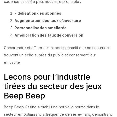
cadence calculée peut nous être profitable :
Fidélisation des abonnés
Augmentation des taux d’ouverture
Personnalisation améliorée
Amélioration des taux de conversion
Comprendre et affiner ces aspects garantit que nos courriels
trouvent un écho auprès du public et conservent leur
efficacité.
Leçons pour l’industrie
tirées du secteur des jeux
Beep Beep
Beep Beep Casino a établi une nouvelle norme dans le
secteur en optimisant la fréquence de ses e-mails, démontrant