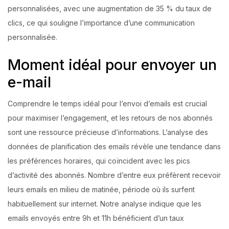
personnalisées, avec une augmentation de 35 % du taux de
clics, ce qui souligne l’importance d’une communication
personnalisée.
Moment idéal pour envoyer un
e-mail
Comprendre le temps idéal pour l’envoi d’emails est crucial
pour maximiser l’engagement, et les retours de nos abonnés
sont une ressource précieuse d’informations. L’analyse des
données de planification des emails révèle une tendance dans
les préférences horaires, qui coïncident avec les pics
d’activité des abonnés. Nombre d’entre eux préfèrent recevoir
leurs emails en milieu de matinée, période où ils surfent
habituellement sur internet. Notre analyse indique que les
emails envoyés entre 9h et 11h bénéficient d’un taux