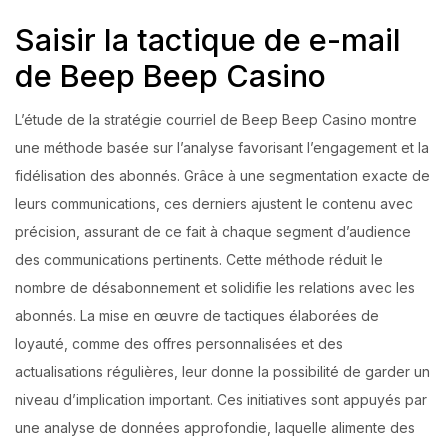
Saisir la tactique de e-mail
de Beep Beep Casino
L’étude de la stratégie courriel de Beep Beep Casino montre
une méthode basée sur l’analyse favorisant l’engagement et la
fidélisation des abonnés. Grâce à une segmentation exacte de
leurs communications, ces derniers ajustent le contenu avec
précision, assurant de ce fait à chaque segment d’audience
des communications pertinents. Cette méthode réduit le
nombre de désabonnement et solidifie les relations avec les
abonnés. La mise en œuvre de tactiques élaborées de
loyauté, comme des offres personnalisées et des
actualisations régulières, leur donne la possibilité de garder un
niveau d’implication important. Ces initiatives sont appuyés par
une analyse de données approfondie, laquelle alimente des