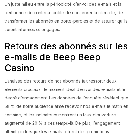
Un juste milieu entre la périodicité d’envoi des e-mails et la
pertinence du contenu facilite de conserver la clientèle, de
transformer les abonnés en porte-paroles et de assurer qu’ils
soient informés et engagés.
Retours des abonnés sur les
e-mails de Beep Beep
Casino
L’analyse des retours de nos abonnés fait ressortir deux
éléments cruciaux : le moment idéal d’envoi des e-mails et le
degré d’engagement. Les données de l’enquête révèlent que
58 % de notre audience aime recevoir nos e-mails le matin en
semaine, et les indicateurs montrent un taux d’ouverture
augmenté de 20 % à ces temps-là. De plus, l’engagement
atteint pic lorsque les e-mails offrent des promotions