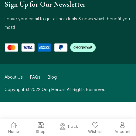
Sign Up for Our Newsletter
Leave your email to get all hot deals & news which benefit you
most!
About Us
FAQs
Blog
Copyright © 2022 Oriq Herbal. All Rights Reserved.
Track
Home
Shop
Wishlist
Account