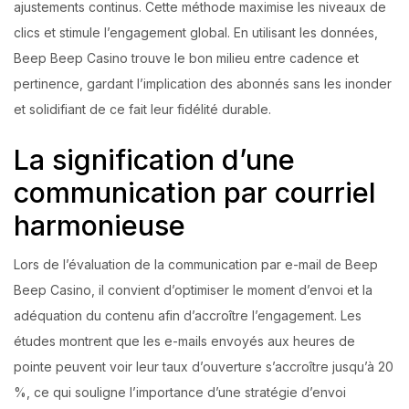
ajustements continus. Cette méthode maximise les niveaux de
clics et stimule l’engagement global. En utilisant les données,
Beep Beep Casino trouve le bon milieu entre cadence et
pertinence, gardant l’implication des abonnés sans les inonder
et solidifiant de ce fait leur fidélité durable.
La signification d’une
communication par courriel
harmonieuse
Lors de l’évaluation de la communication par e-mail de Beep
Beep Casino, il convient d’optimiser le moment d’envoi et la
adéquation du contenu afin d’accroître l’engagement. Les
études montrent que les e-mails envoyés aux heures de
pointe peuvent voir leur taux d’ouverture s’accroître jusqu’à 20
%, ce qui souligne l’importance d’une stratégie d’envoi