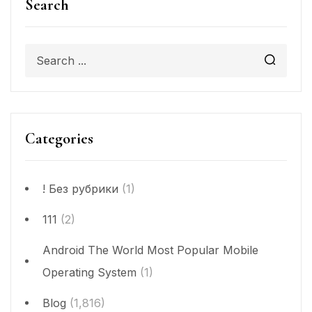
Search
Categories
! Без рубрики
(1)
111
(2)
Android The World Most Popular Mobile
Operating System
(1)
Blog
(1,816)