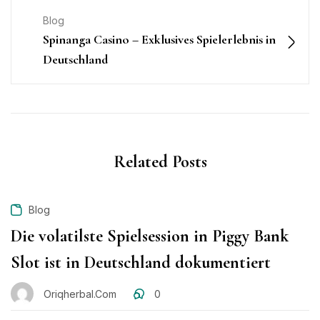
Blog
Spinanga Casino – Exklusives Spielerlebnis in
Deutschland
Related Posts
Blog
Die volatilste Spielsession in Piggy Bank
Slot ist in Deutschland dokumentiert
Oriqherbal.com
0