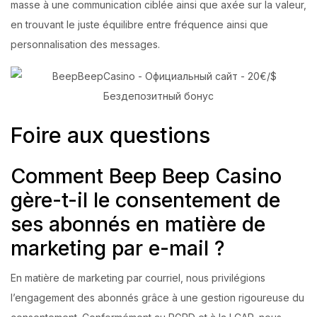
masse à une communication ciblée ainsi que axée sur la valeur,
en trouvant le juste équilibre entre fréquence ainsi que
personnalisation des messages.
Foire aux questions
Comment Beep Beep Casino
gère-t-il le consentement de
ses abonnés en matière de
marketing par e-mail ?
En matière de marketing par courriel, nous privilégions
l’engagement des abonnés grâce à une gestion rigoureuse du