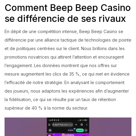
Comment Beep Beep Casino
se différencie de ses rivaux
En dépit de une compétition intense, Beep Beep Casino se
différencie par une alliance tactique de technologies de pointe
et de politiques centrées sur le client. Nous brillons dans les
promotions novatrices qui attirent l’attention et encouragent
l’engagement. Les données montrent que nos offres sur
mesure augmentent les clics de 35 %, ce qui met en évidence
l’efficacité de notre stratégie. En analysant le comportement
des joueurs, nous adaptons les expériences afin d’augmenter
la fidélisation, ce qui se résulte par un taux de rétention
supérieur de 40 % à la norme du secteur.