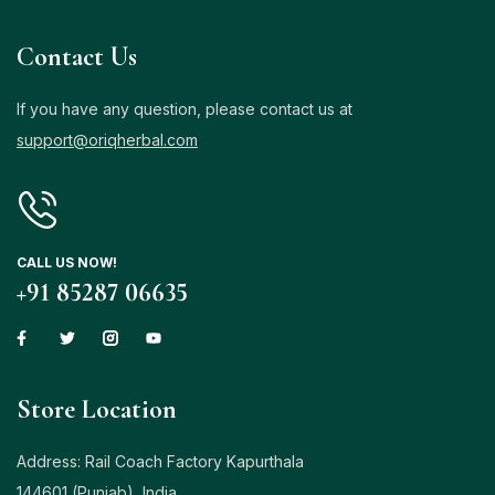
Contact Us
If you have any question, please contact us at
support@oriqherbal.com
CALL US NOW!
+91 85287 06635
Store Location
Address: Rail Coach Factory Kapurthala
144601 (Punjab), India