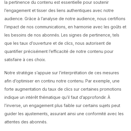
la pertinence du contenu est essentielle pour soutenir
l’engagement et tisser des liens authentiques avec notre
audience. Grâce à l’analyse de notre audience, nous certifions
l’impact de nos communications, en harmonie avec les goûts et
les besoins de nos abonnés. Les signes de pertinence, tels
que les taux d’ouverture et de clics, nous autorisent de
quantifier précisément l’efficacité de notre contenu pour
satisfaire à ces choix.
Notre stratégie s’appuie sur l’interprétation de ces mesures
afin d’optimiser en continu notre contenu. Par exemple, une
forte augmentation du taux de clics sur certaines promotions
indique un intérêt thématique qu’il faut d’approfondir. À
l’inverse, un engagement plus faible sur certains sujets peut
guider les ajustements, assurant ainsi une conformité avec les
attentes des abonnés.