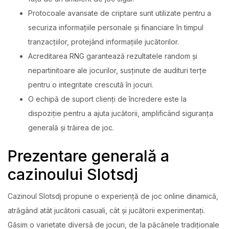
Protocoale avansate de criptare sunt utilizate pentru a
securiza informațiile personale și financiare în timpul
tranzacțiilor, protejând informațiile jucătorilor.
Acreditarea RNG garantează rezultatele random și
nepartinitoare ale jocurilor, susținute de audituri terțe
pentru o integritate crescută în jocuri.
O echipă de suport clienți de încredere este la
dispoziție pentru a ajuta jucătorii, amplificând siguranța
generală și trăirea de joc.
Prezentare generală a
cazinoului Slotsdj
Cazinoul Slotsdj propune o experiență de joc online dinamică,
atrăgând atât jucătorii casuali, cât și jucătorii experimentați.
Găsim o varietate diversă de jocuri, de la păcănele tradiționale