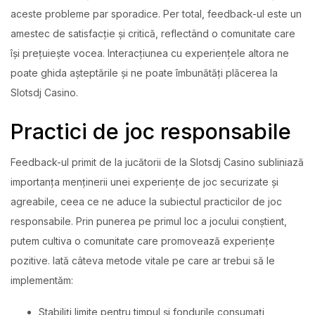
aceste probleme par sporadice. Per total, feedback-ul este un
amestec de satisfacție și critică, reflectând o comunitate care
își prețuiește vocea. Interacțiunea cu experiențele altora ne
poate ghida așteptările și ne poate îmbunătăți plăcerea la
Slotsdj Casino.
Practici de joc responsabile
Feedback-ul primit de la jucătorii de la Slotsdj Casino subliniază
importanța menținerii unei experiențe de joc securizate și
agreabile, ceea ce ne aduce la subiectul practicilor de joc
responsabile. Prin punerea pe primul loc a jocului conștient,
putem cultiva o comunitate care promovează experiențe
pozitive. Iată câteva metode vitale pe care ar trebui să le
implementăm:
Stabiliți limite pentru timpul și fondurile consumați