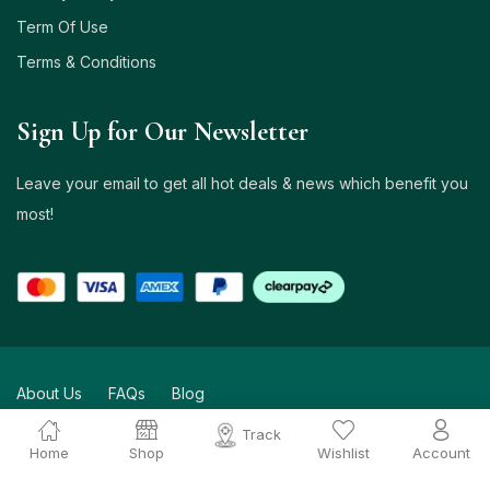
Term Of Use
Terms & Conditions
Sign Up for Our Newsletter
Leave your email to get all hot deals & news which benefit you
most!
About Us
FAQs
Blog
Track
Copyright © 2022 Oriq Herbal. All Rights Reserved.
Home
Shop
Wishlist
Account