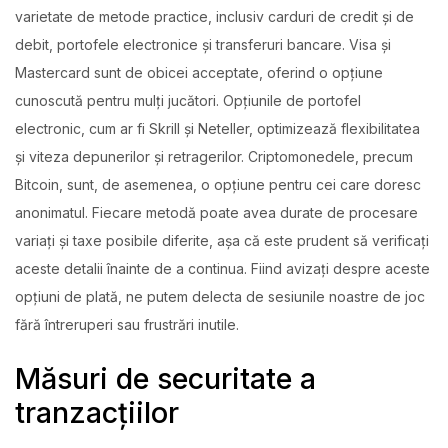
varietate de metode practice, inclusiv carduri de credit și de
debit, portofele electronice și transferuri bancare. Visa și
Mastercard sunt de obicei acceptate, oferind o opțiune
cunoscută pentru mulți jucători. Opțiunile de portofel
electronic, cum ar fi Skrill și Neteller, optimizează flexibilitatea
și viteza depunerilor și retragerilor. Criptomonedele, precum
Bitcoin, sunt, de asemenea, o opțiune pentru cei care doresc
anonimatul. Fiecare metodă poate avea durate de procesare
variați și taxe posibile diferite, așa că este prudent să verificați
aceste detalii înainte de a continua. Fiind avizați despre aceste
opțiuni de plată, ne putem delecta de sesiunile noastre de joc
fără întreruperi sau frustrări inutile.
Măsuri de securitate a
tranzacțiilor