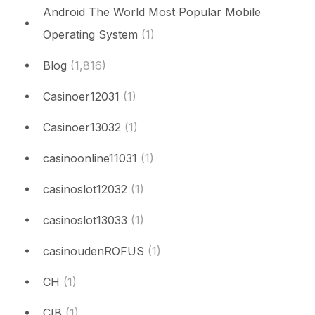
Android The World Most Popular Mobile
Operating System
(1)
Blog
(1,816)
Casinoer12031
(1)
Casinoer13032
(1)
casinoonline11031
(1)
casinoslot12032
(1)
casinoslot13033
(1)
casinoudenROFUS
(1)
CH
(1)
CIB
(1)