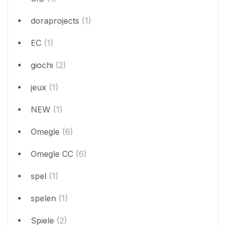
doraprojects
(1)
EC
(1)
giochi
(2)
jeux
(1)
NEW
(1)
Omegle
(6)
Omegle CC
(6)
spel
(1)
spelen
(1)
Spiele
(2)