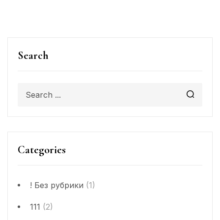
Search
Categories
! Без рубрики
(1)
111
(2)