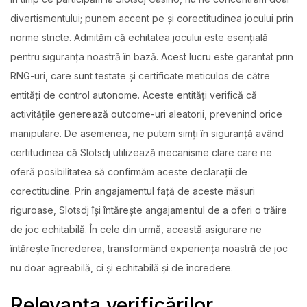
divertismentului; punem accent pe și corectitudinea jocului prin
norme stricte. Admităm că echitatea jocului este esențială
pentru siguranța noastră în bază. Acest lucru este garantat prin
RNG-uri, care sunt testate și certificate meticulos de către
entități de control autonome. Aceste entități verifică că
activitățile generează outcome-uri aleatorii, prevenind orice
manipulare. De asemenea, ne putem simți în siguranță având
certitudinea că Slotsdj utilizează mecanisme clare care ne
oferă posibilitatea să confirmăm aceste declarații de
corectitudine. Prin angajamentul față de aceste măsuri
riguroase, Slotsdj își întărește angajamentul de a oferi o trăire
de joc echitabilă. În cele din urmă, această asigurare ne
întărește încrederea, transformând experiența noastră de joc
nu doar agreabilă, ci și echitabilă și de încredere.
Relevanța verificărilor