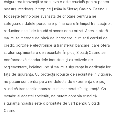
Asigurarea tranzacțiilor securizate este crucială pentru pacea
noastră interioară în timp ce jucăm la Slotsdj Casino. Cazinoul
folosește tehnologie avansată de criptare pentru a ne
safeguarda datele personale și financiare în timpul tranzacțiilor,
reducând riscul de fraudă și acces neautorizat. Aceștia oferă
mai multe metode de plată de încredere, cum ar fi carduri de
credit, portofele electronice și transferuri bancare, care oferă
straturi suplimentare de securitate. În plus, Slotsdj Casino se
conformează standardele industriei și directivele de
reglementare, întărindu-ne și mai mult siguranța în dedicația lor
față de siguranță. Cu protecții robuste de securitate în vigoare,
ne putem concentra pe a ne delecta de experiența de joc,
știind că tranzacțiile noastre sunt manevrate în siguranță. Ca
membri ai acestei societăți, ne putem consola știind că
siguranța noastră este o prioritate de vârf pentru Slotsdj
Casino.