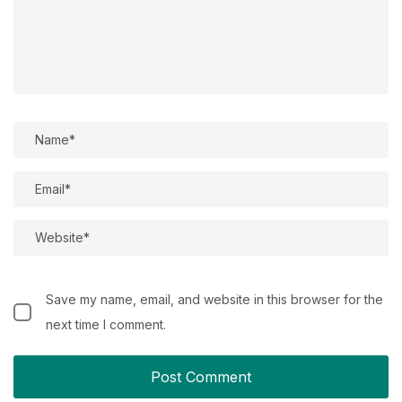
Save my name, email, and website in this browser for the
next time I comment.