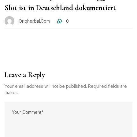
Slot ist in Deutschland dokumentiert
Oriqherbal.com
0
Leave a Reply
Your email address will not be published. Required fields are
makes.