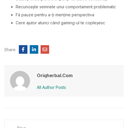
Recunoaște semnele unui comportament problematic
Fă pauze pentru a-ți menține perspectiva
Cere ajutor atunci când gaming-ul te copleșesc
Share:
Oriqherbal.com
All Author Posts