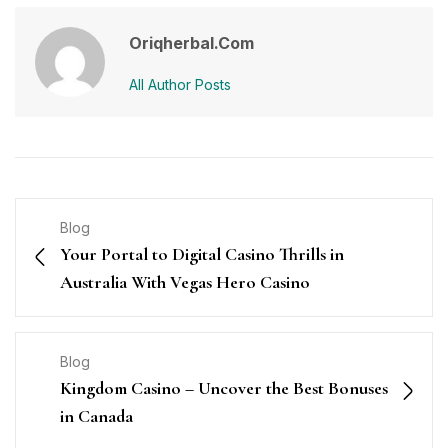
Oriqherbal.com
All Author Posts
Blog
Your Portal to Digital Casino Thrills in
Australia With Vegas Hero Casino
Blog
Kingdom Casino – Uncover the Best Bonuses
in Canada