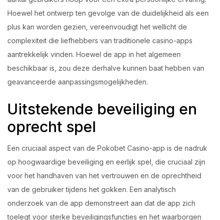
Hoewel het ontwerp ten gevolge van de duidelijkheid als een
plus kan worden gezien, vereenvoudigt het wellicht de
complexiteit die liefhebbers van traditionele casino-apps
aantrekkelijk vinden. Hoewel de app in het algemeen
beschikbaar is, zou deze derhalve kunnen baat hebben van
geavanceerde aanpassingsmogelijkheden.
Uitstekende beveiliging en
oprecht spel
Een cruciaal aspect van de Pokobet Casino-app is de nadruk
op hoogwaardige beveiliging en eerlijk spel, die cruciaal zijn
voor het handhaven van het vertrouwen en de oprechtheid
van de gebruiker tijdens het gokken. Een analytisch
onderzoek van de app demonstreert aan dat de app zich
toelegt voor sterke beveiligingsfuncties en het waarborgen