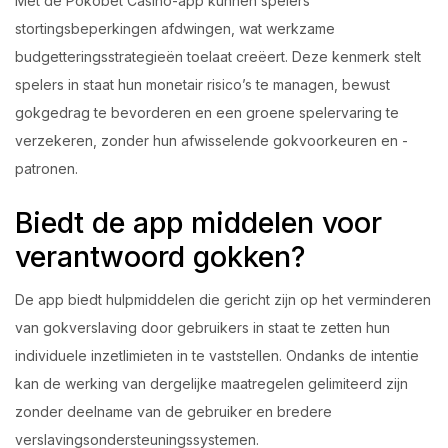
Met de Pokobet Casino-app kunnen spelers
stortingsbeperkingen afdwingen, wat werkzame
budgetteringsstrategieën toelaat creëert. Deze kenmerk stelt
spelers in staat hun monetair risico’s te managen, bewust
gokgedrag te bevorderen en een groene spelervaring te
verzekeren, zonder hun afwisselende gokvoorkeuren en -
patronen.
Biedt de app middelen voor
verantwoord gokken?
De app biedt hulpmiddelen die gericht zijn op het verminderen
van gokverslaving door gebruikers in staat te zetten hun
individuele inzetlimieten in te vaststellen. Ondanks de intentie
kan de werking van dergelijke maatregelen gelimiteerd zijn
zonder deelname van de gebruiker en bredere
verslavingsondersteuningssystemen.