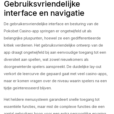
Gebruiksvriendelijke
interface en navigatie
De gebruikersvriendelijke interface en besturing van de
Pokobet Casino-app springen er ongetwijfeld uit als
belangrijke pluspunten, hoewel ze een gedifferentieerde
kritiek verdienen. Het gebruiksvriendelijke ontwerp van de
app draagt ongetwijfeld bij aan eenvoudige toegang tot een
diversiteit aan spellen, wat zowel nieuwkomers als
doorgewinterde spelers aanspreekt. De duidelijke lay-out
verkort de leercurve die gepaard gaat met veel casino-apps,
maar er komen vragen over de niveau waarin spelers na een
tijdje geïnteresseerd blijven.
Het heldere menusysteem garandeert snelle toegang tot
essentiële functies, maar mist de complexe functies die een
aantal gebruikers hoop voor een extra persoonlijke ervaring.