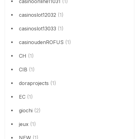
casinoonline11031
(1)
casinoslot12032
(1)
casinoslot13033
(1)
casinoudenROFUS
(1)
CH
(1)
CIB
(1)
doraprojects
(1)
EC
(1)
giochi
(2)
jeux
(1)
NEW
(1)