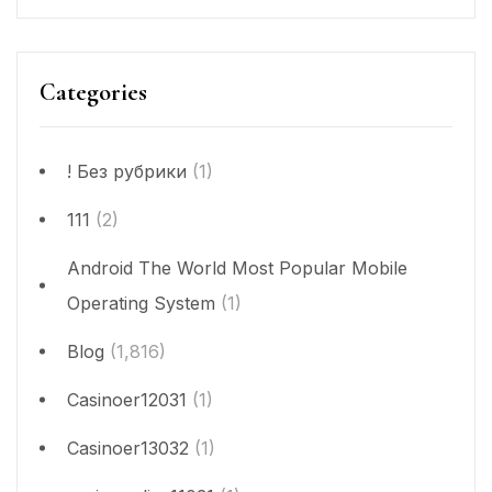
Categories
! Без рубрики
(1)
111
(2)
Android The World Most Popular Mobile
Operating System
(1)
Blog
(1,816)
Casinoer12031
(1)
Casinoer13032
(1)