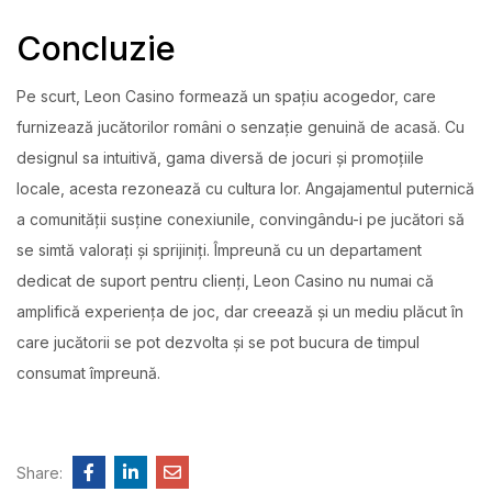
Concluzie
Pe scurt, Leon Casino formează un spațiu acogedor, care
furnizează jucătorilor români o senzație genuină de acasă. Cu
designul sa intuitivă, gama diversă de jocuri și promoțiile
locale, acesta rezonează cu cultura lor. Angajamentul puternică
a comunității susține conexiunile, convingându-i pe jucători să
se simtă valorați și sprijiniți. Împreună cu un departament
dedicat de suport pentru clienți, Leon Casino nu numai că
amplifică experiența de joc, dar creează și un mediu plăcut în
care jucătorii se pot dezvolta și se pot bucura de timpul
consumat împreună.
Share: