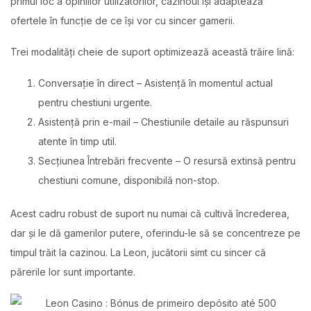
primul loc a opiniilor utilizatorilor, cazinoul își adaptează
ofertele în funcție de ce își vor cu sincer gamerii.
Trei modalități cheie de suport optimizează această trăire lină:
Conversație în direct – Asistență în momentul actual
pentru chestiuni urgente.
Asistență prin e-mail – Chestiunile detaile au răspunsuri
atente în timp util.
Secțiunea Întrebări frecvente – O resursă extinsă pentru
chestiuni comune, disponibilă non-stop.
Acest cadru robust de suport nu numai că cultivă încrederea,
dar și le dă gamerilor putere, oferindu-le să se concentreze pe
timpul trăit la cazinou. La Leon, jucătorii simt cu sincer că
părerile lor sunt importante.