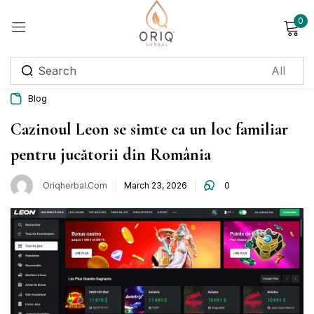
0
Sign in
Blog
Remember me
Lost password?
Cazinoul Leon se simte ca un loc familiar
pentru jucătorii din România
Log in
Oriqherbal.com
March 23, 2026
0
Create an account
Login with OTP
Phone
*