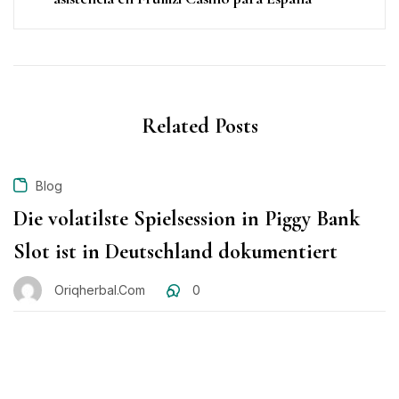
Related Posts
Blog
Die volatilste Spielsession in Piggy Bank
Slot ist in Deutschland dokumentiert
Oriqherbal.com
0