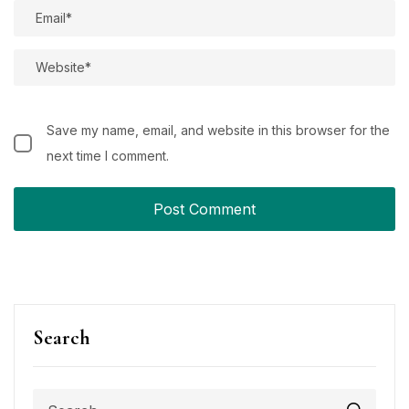
Save my name, email, and website in this browser for the
next time I comment.
Search