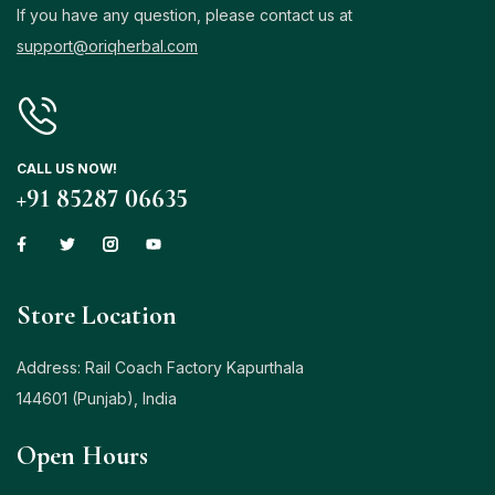
If you have any question, please contact us at
support@oriqherbal.com
CALL US NOW!
+91 85287 06635
Store Location
Address: Rail Coach Factory Kapurthala
144601 (Punjab), India
Open Hours