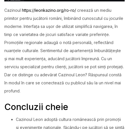
Login with OTP
Cazinoul
https://leonkazino.org/ro-ro/
creează un mediu
primitor pentru jucătorii români, îmbinând cunoscutul cu jocurile
moderne. Interfața sa ușor de utilizat simplifică navigarea, în
Login with Password
timp ce varietatea de jocuri satisface variate preferințe.
Login with Email OTP
Promoțiile regionale adaugă o notă personală, reflectând
nuanțele culturale. Sentimentul de apartenență îmbunătățește
și mai mult experiența, aducând jucătorii împreună. Cu un
serviciu specializat pentru clienți, jucătorii se pot simți protejați.
Dar ce distinge cu adevărat Cazinoul Leon? Răspunsul constă
în modul în care se conectează cu publicul său la un nivel mai
profund.
Concluzii cheie
Cazinoul Leon adoptă cultura românească prin promoții
și evenimente naționale, făcându-i pe jucători să se simtă