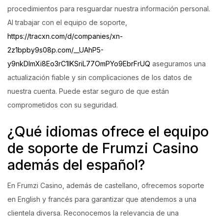
procedimientos para resguardar nuestra información personal.
Al trabajar con el equipo de soporte,
https://tracxn.com/d/companies/xn-
2z1bpby9s08p.com/__UAhP5-
y9nkDlmXi8Eo3rC1IKSriL77OmPYo9EbrFrUQ
aseguramos una
actualización fiable y sin complicaciones de los datos de
nuestra cuenta. Puede estar seguro de que están
comprometidos con su seguridad.
¿Qué idiomas ofrece el equipo
de soporte de Frumzi Casino
además del español?
En Frumzi Casino, además de castellano, ofrecemos soporte
en English y francés para garantizar que atendemos a una
clientela diversa. Reconocemos la relevancia de una