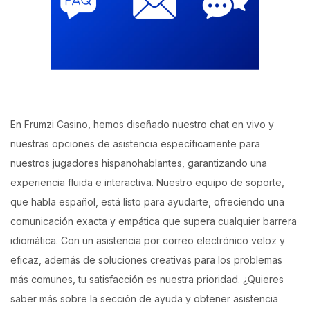
Login with OTP
Login with Password
Login with Email OTP
En Frumzi Casino, hemos diseñado nuestro chat en vivo y
nuestras opciones de asistencia específicamente para
nuestros jugadores hispanohablantes, garantizando una
experiencia fluida e interactiva. Nuestro equipo de soporte,
que habla español, está listo para ayudarte, ofreciendo una
comunicación exacta y empática que supera cualquier barrera
idiomática. Con un asistencia por correo electrónico veloz y
eficaz, además de soluciones creativas para los problemas
más comunes, tu satisfacción es nuestra prioridad. ¿Quieres
saber más sobre la sección de ayuda y obtener asistencia