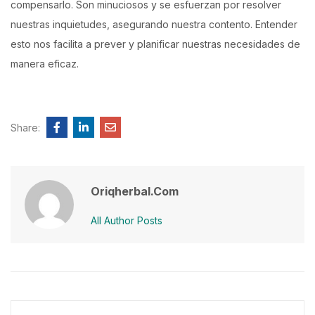
compensarlo. Son minuciosos y se esfuerzan por resolver
nuestras inquietudes, asegurando nuestra contento. Entender
esto nos facilita a prever y planificar nuestras necesidades de
manera eficaz.
Share:
Oriqherbal.com
All Author Posts