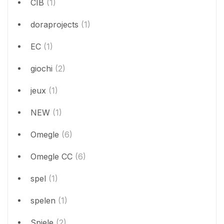
CIB
(1)
doraprojects
(1)
EC
(1)
giochi
(2)
jeux
(1)
NEW
(1)
Omegle
(6)
Omegle CC
(6)
spel
(1)
spelen
(1)
Spiele
(2)