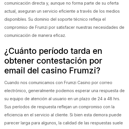
comunicación directa y, aunque no forma parte de su oferta
actual, aseguran un servicio eficiente a través de los medios
disponibles. Su dominio del soporte técnico refleja el
compromiso de Frumzi por satisfacer nuestras necesidades de
comunicación de manera eficaz.
¿Cuánto período tarda en
obtener contestación por
email del casino Frumzi?
Cuando nos comunicamos con Frumzi Casino por correo
electrónico, generalmente podemos esperar una respuesta de
su equipo de atención al usuario en un plazo de 24 a 48 hrs.
Sus períodos de respuesta reflejan un compromiso con la
eficiencia en el servicio al cliente. Si bien esta demora puede
parecer larga para algunos, la calidad de las respuestas suele