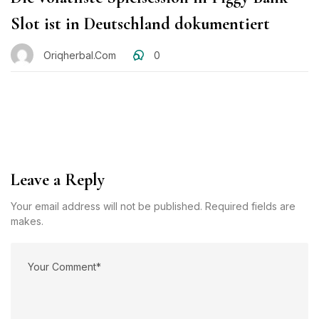
Slot ist in Deutschland dokumentiert
Oriqherbal.com
0
Leave a Reply
Your email address will not be published. Required fields are
makes.