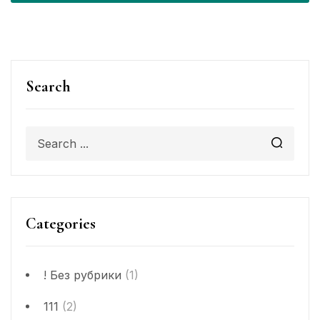
Search
Categories
! Без рубрики
(1)
111
(2)