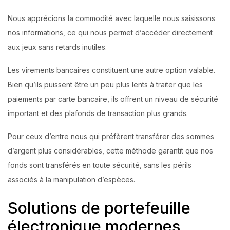
Nous apprécions la commodité avec laquelle nous saisissons
nos informations, ce qui nous permet d’accéder directement
aux jeux sans retards inutiles.
Les virements bancaires constituent une autre option valable.
Bien qu’ils puissent être un peu plus lents à traiter que les
paiements par carte bancaire, ils offrent un niveau de sécurité
important et des plafonds de transaction plus grands.
Pour ceux d’entre nous qui préfèrent transférer des sommes
d’argent plus considérables, cette méthode garantit que nos
fonds sont transférés en toute sécurité, sans les périls
associés à la manipulation d’espèces.
Solutions de portefeuille
électronique modernes