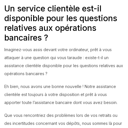
Un service clientèle est-il
disponible pour les questions
relatives aux opérations
bancaires ?
Imaginez-vous assis devant votre ordinateur, prêt à vous
attaquer à une question qui vous taraude : existe-t-il un
assistance clientèle disponible pour les questions relatives aux
opérations bancaires ?
Eh bien, nous avons une bonne nouvelle ! Notre assistance
clientèle est toujours à votre disposition et prêt à vous
apporter toute l’assistance bancaire dont vous avez besoin.
Que vous rencontriez des problèmes lors de vos retraits ou
des incertitudes concernant vos dépôts, nous sommes là pour