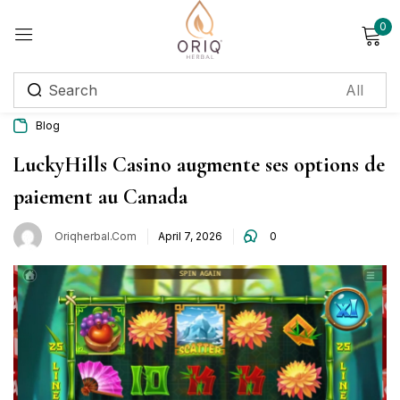
0
Sign in
Blog
Remember me
Lost password?
LuckyHills Casino augmente ses options de
paiement au Canada
Log in
Oriqherbal.com
April 7, 2026
0
Create an account
Login with OTP
Phone
*