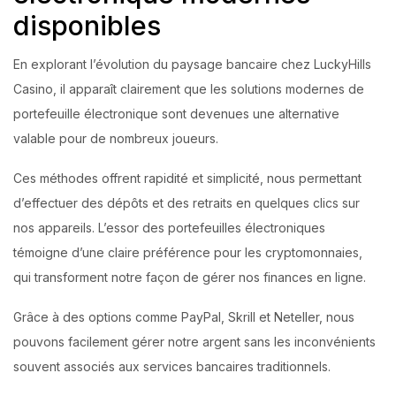
disponibles
En explorant l’évolution du paysage bancaire chez LuckyHills
Casino, il apparaît clairement que les solutions modernes de
portefeuille électronique sont devenues une alternative
valable pour de nombreux joueurs.
Ces méthodes offrent rapidité et simplicité, nous permettant
d’effectuer des dépôts et des retraits en quelques clics sur
nos appareils. L’essor des portefeuilles électroniques
témoigne d’une claire préférence pour les cryptomonnaies,
qui transforment notre façon de gérer nos finances en ligne.
Grâce à des options comme PayPal, Skrill et Neteller, nous
pouvons facilement gérer notre argent sans les inconvénients
souvent associés aux services bancaires traditionnels.