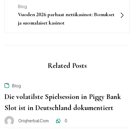
Blog
Vuoden 2026 parhaat nettikasinot: Bonukset
ja suomalaiset kasinot
Related Posts
Blog
Die volatilste Spielsession in Piggy Bank
Slot ist in Deutschland dokumentiert
Oriqherbal.com
0