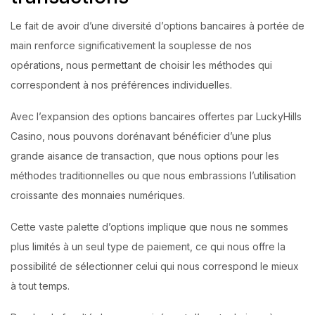
Le fait de avoir d’une diversité d’options bancaires à portée de
main renforce significativement la souplesse de nos
opérations, nous permettant de choisir les méthodes qui
correspondent à nos préférences individuelles.
Avec l’expansion des options bancaires offertes par LuckyHills
Casino, nous pouvons dorénavant bénéficier d’une plus
grande aisance de transaction, que nous options pour les
méthodes traditionnelles ou que nous embrassions l’utilisation
croissante des monnaies numériques.
Cette vaste palette d’options implique que nous ne sommes
plus limités à un seul type de paiement, ce qui nous offre la
possibilité de sélectionner celui qui nous correspond le mieux
à tout temps.