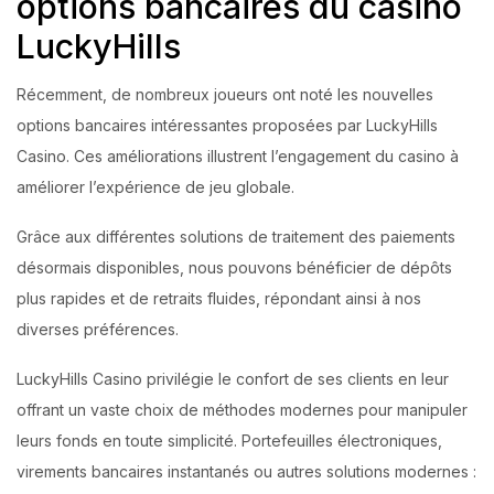
options bancaires du casino
LuckyHills
Récemment, de nombreux joueurs ont noté les nouvelles
options bancaires intéressantes proposées par LuckyHills
Casino. Ces améliorations illustrent l’engagement du casino à
améliorer l’expérience de jeu globale.
Grâce aux différentes solutions de traitement des paiements
désormais disponibles, nous pouvons bénéficier de dépôts
plus rapides et de retraits fluides, répondant ainsi à nos
diverses préférences.
LuckyHills Casino privilégie le confort de ses clients en leur
offrant un vaste choix de méthodes modernes pour manipuler
leurs fonds en toute simplicité. Portefeuilles électroniques,
virements bancaires instantanés ou autres solutions modernes :