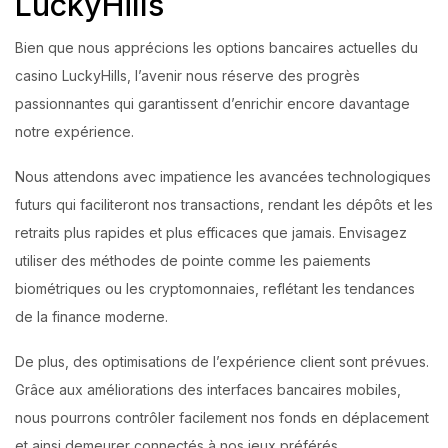
LuckyHills
Bien que nous apprécions les options bancaires actuelles du
casino LuckyHills, l’avenir nous réserve des progrès
passionnantes qui garantissent d’enrichir encore davantage
notre expérience.
Nous attendons avec impatience les avancées technologiques
futurs qui faciliteront nos transactions, rendant les dépôts et les
retraits plus rapides et plus efficaces que jamais. Envisagez
utiliser des méthodes de pointe comme les paiements
biométriques ou les cryptomonnaies, reflétant les tendances
de la finance moderne.
De plus, des optimisations de l’expérience client sont prévues.
Grâce aux améliorations des interfaces bancaires mobiles,
nous pourrons contrôler facilement nos fonds en déplacement
et ainsi demeurer connectés à nos jeux préférés.