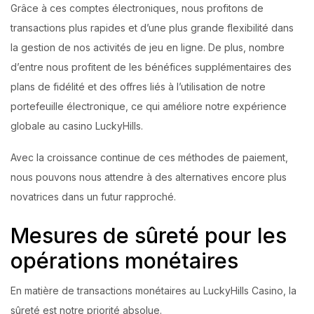
Grâce à ces comptes électroniques, nous profitons de
transactions plus rapides et d’une plus grande flexibilité dans
la gestion de nos activités de jeu en ligne. De plus, nombre
d’entre nous profitent de les bénéfices supplémentaires des
plans de fidélité et des offres liés à l’utilisation de notre
portefeuille électronique, ce qui améliore notre expérience
globale au casino LuckyHills.
Avec la croissance continue de ces méthodes de paiement,
nous pouvons nous attendre à des alternatives encore plus
novatrices dans un futur rapproché.
Mesures de sûreté pour les
opérations monétaires
En matière de transactions monétaires au LuckyHills Casino, la
sûreté est notre priorité absolue.