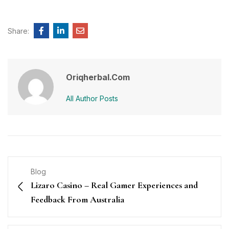
Share:
Oriqherbal.com
All Author Posts
Blog
Lizaro Casino – Real Gamer Experiences and
Feedback From Australia