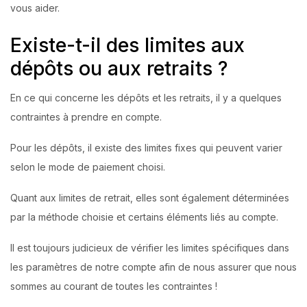
vous aider.
Existe-t-il des limites aux
dépôts ou aux retraits ?
En ce qui concerne les dépôts et les retraits, il y a quelques
contraintes à prendre en compte.
Pour les dépôts, il existe des limites fixes qui peuvent varier
selon le mode de paiement choisi.
Quant aux limites de retrait, elles sont également déterminées
par la méthode choisie et certains éléments liés au compte.
Il est toujours judicieux de vérifier les limites spécifiques dans
les paramètres de notre compte afin de nous assurer que nous
sommes au courant de toutes les contraintes !