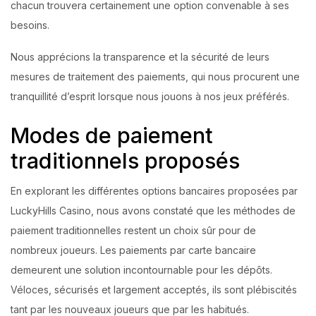
chacun trouvera certainement une option convenable à ses
besoins.
Nous apprécions la transparence et la sécurité de leurs
mesures de traitement des paiements, qui nous procurent une
tranquillité d’esprit lorsque nous jouons à nos jeux préférés.
Modes de paiement
traditionnels proposés
En explorant les différentes options bancaires proposées par
LuckyHills Casino, nous avons constaté que les méthodes de
paiement traditionnelles restent un choix sûr pour de
nombreux joueurs. Les paiements par carte bancaire
demeurent une solution incontournable pour les dépôts.
Véloces, sécurisés et largement acceptés, ils sont plébiscités
tant par les nouveaux joueurs que par les habitués.