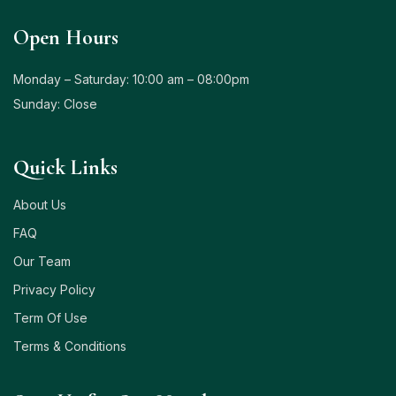
Open Hours
Monday – Saturday: 10:00 am – 08:00pm
Sunday: Close
Quick Links
About Us
FAQ
Our Team
Privacy Policy
Term Of Use
Terms & Conditions