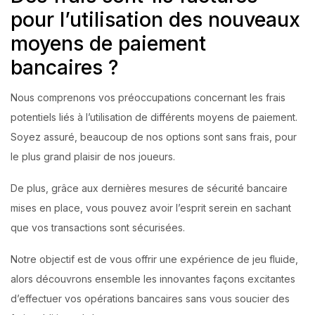
pour l’utilisation des nouveaux
moyens de paiement
bancaires ?
Nous comprenons vos préoccupations concernant les frais
potentiels liés à l’utilisation de différents moyens de paiement.
Soyez assuré, beaucoup de nos options sont sans frais, pour
le plus grand plaisir de nos joueurs.
De plus, grâce aux dernières mesures de sécurité bancaire
mises en place, vous pouvez avoir l’esprit serein en sachant
que vos transactions sont sécurisées.
Notre objectif est de vous offrir une expérience de jeu fluide,
alors découvrons ensemble les innovantes façons excitantes
d’effectuer vos opérations bancaires sans vous soucier des