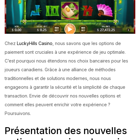
Login with OTP
Login with Password
Chez
LuckyHills Casino
, nous savons que les options de
Login with Email OTP
paiement sont cruciales à une expérience de jeu optimale.
C’est pourquoi nous étendons nos choix bancaires pour les
joueurs canadiens. Grâce à une alliance de méthodes
traditionnelles et de solutions modernes, nous nous
engageons à garantir la sécurité et la simplicité de chaque
transaction. Envie de découvrir nos nouvelles options et
comment elles peuvent enrichir votre expérience ?
Poursuivons.
Présentation des nouvelles