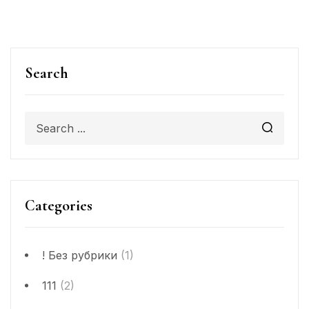
Search
Categories
! Без рубрики
(1)
111
(2)