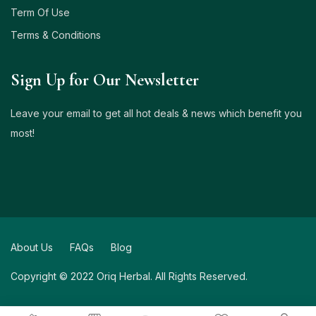
Term Of Use
Terms & Conditions
Sign Up for Our Newsletter
Leave your email to get all hot deals & news which benefit you
most!
About Us
FAQs
Blog
Copyright © 2022 Oriq Herbal. All Rights Reserved.