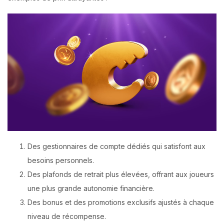
Des gestionnaires de compte dédiés qui satisfont aux
besoins personnels.
Des plafonds de retrait plus élevées, offrant aux joueurs
une plus grande autonomie financière.
Des bonus et des promotions exclusifs ajustés à chaque
niveau de récompense.