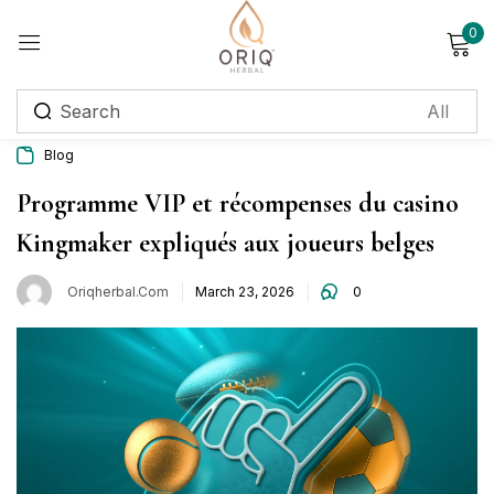
0
Sign in
Blog
Remember me
Lost password?
Programme VIP et récompenses du casino
Kingmaker expliqués aux joueurs belges
Log in
Oriqherbal.com
March 23, 2026
0
Create an account
Login with OTP
Phone
*