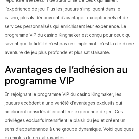
répondre à le besoin de autonomie de ceux qui aiment
l’expérience de jeu. Plus les joueurs s’impliquent dans le
casino, plus ils découvrent d’avantages exceptionnels et de
services personnalisés qui enrichissent leur expérience. Le
programme VIP du casino Kingmaker est conçu pour ceux qui
savent que la fidélité n’est pas un simple mot : c’est la clé d’une
aventure de jeu plus profonde et plus satisfaisante.
Avantages de l’adhésion au
programme VIP
En rejoignant le programme VIP du casino Kingmaker, les
joueurs accèdent à une variété d’avantages exclusifs qui
améliorent considérablement leur expérience de jeu. Ces
privilèges exclusifs intensifient le plaisir du jeu et créent un
sens d’appartenance à une groupe dynamique. Voici quelques
exemples de prix attrayantes :