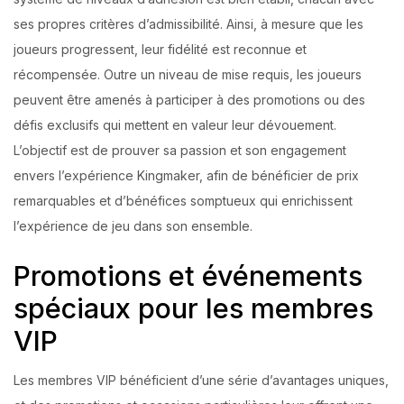
ses propres critères d’admissibilité. Ainsi, à mesure que les
joueurs progressent, leur fidélité est reconnue et
récompensée. Outre un niveau de mise requis, les joueurs
peuvent être amenés à participer à des promotions ou des
défis exclusifs qui mettent en valeur leur dévouement.
L’objectif est de prouver sa passion et son engagement
envers l’expérience Kingmaker, afin de bénéficier de prix
remarquables et d’bénéfices somptueux qui enrichissent
l’expérience de jeu dans son ensemble.
Promotions et événements
spéciaux pour les membres
VIP
Les membres VIP bénéficient d’une série d’avantages uniques,