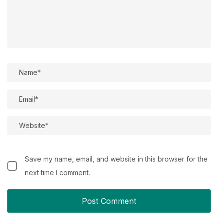
Save my name, email, and website in this browser for the
next time I comment.