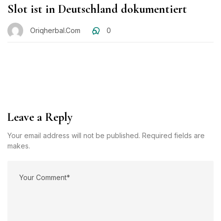
Slot ist in Deutschland dokumentiert
Oriqherbal.com
0
Leave a Reply
Your email address will not be published. Required fields are
makes.