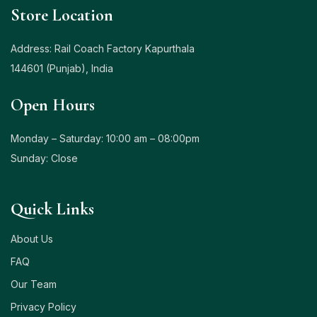
Store Location
Address: Rail Coach Factory Kapurthala
144601 (Punjab), India
Open Hours
Monday – Saturday: 10:00 am – 08:00pm
Sunday: Close
Quick Links
About Us
FAQ
Our Team
Privacy Policy