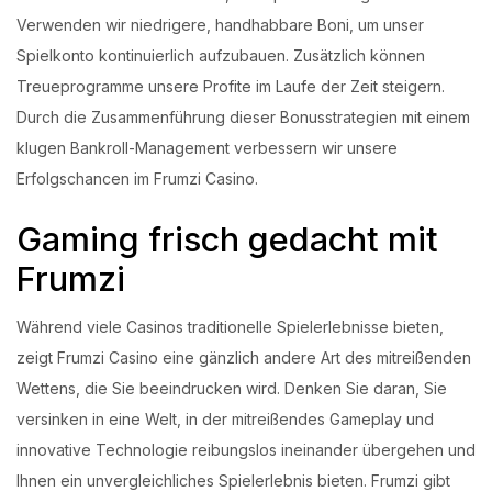
Verwenden wir niedrigere, handhabbare Boni, um unser
Spielkonto kontinuierlich aufzubauen. Zusätzlich können
Treueprogramme unsere Profite im Laufe der Zeit steigern.
Durch die Zusammenführung dieser Bonusstrategien mit einem
klugen Bankroll-Management verbessern wir unsere
Erfolgschancen im Frumzi Casino.
Gaming frisch gedacht mit
Frumzi
Während viele Casinos traditionelle Spielerlebnisse bieten,
zeigt Frumzi Casino eine gänzlich andere Art des mitreißenden
Wettens, die Sie beeindrucken wird. Denken Sie daran, Sie
versinken in eine Welt, in der mitreißendes Gameplay und
innovative Technologie reibungslos ineinander übergehen und
Ihnen ein unvergleichliches Spielerlebnis bieten. Frumzi gibt