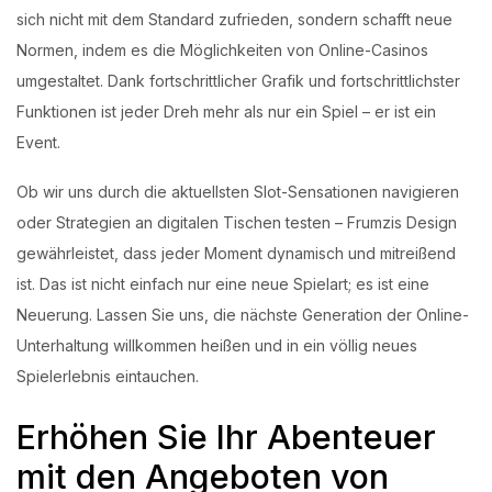
sich nicht mit dem Standard zufrieden, sondern schafft neue
Normen, indem es die Möglichkeiten von Online-Casinos
umgestaltet. Dank fortschrittlicher Grafik und fortschrittlichster
Funktionen ist jeder Dreh mehr als nur ein Spiel – er ist ein
Event.
Ob wir uns durch die aktuellsten Slot-Sensationen navigieren
oder Strategien an digitalen Tischen testen – Frumzis Design
gewährleistet, dass jeder Moment dynamisch und mitreißend
ist. Das ist nicht einfach nur eine neue Spielart; es ist eine
Neuerung. Lassen Sie uns, die nächste Generation der Online-
Unterhaltung willkommen heißen und in ein völlig neues
Spielerlebnis eintauchen.
Erhöhen Sie Ihr Abenteuer
mit den Angeboten von