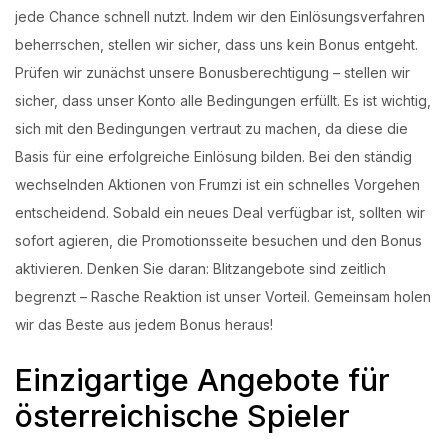
jede Chance schnell nutzt. Indem wir den Einlösungsverfahren
beherrschen, stellen wir sicher, dass uns kein Bonus entgeht.
Prüfen wir zunächst unsere Bonusberechtigung – stellen wir
sicher, dass unser Konto alle Bedingungen erfüllt. Es ist wichtig,
sich mit den Bedingungen vertraut zu machen, da diese die
Basis für eine erfolgreiche Einlösung bilden. Bei den ständig
wechselnden Aktionen von Frumzi ist ein schnelles Vorgehen
entscheidend. Sobald ein neues Deal verfügbar ist, sollten wir
sofort agieren, die Promotionsseite besuchen und den Bonus
aktivieren. Denken Sie daran: Blitzangebote sind zeitlich
begrenzt – Rasche Reaktion ist unser Vorteil. Gemeinsam holen
wir das Beste aus jedem Bonus heraus!
Einzigartige Angebote für
österreichische Spieler