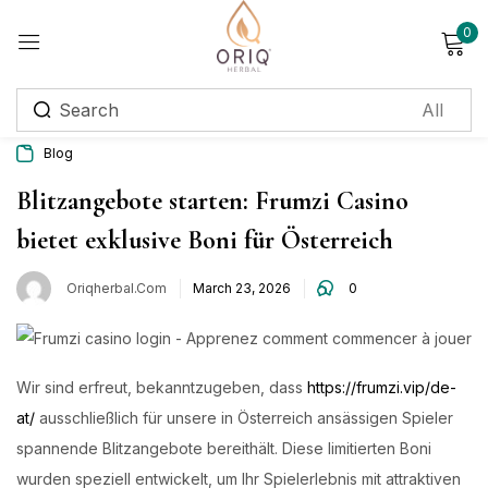
0
Sign in
Blog
Remember me
Lost password?
Blitzangebote starten: Frumzi Casino
bietet exklusive Boni für Österreich
Log in
Oriqherbal.com
March 23, 2026
0
Create an account
Login with OTP
Wir sind erfreut, bekanntzugeben, dass
https://frumzi.vip/de-
Phone
*
at/
ausschließlich für unsere in Österreich ansässigen Spieler
spannende Blitzangebote bereithält. Diese limitierten Boni
wurden speziell entwickelt, um Ihr Spielerlebnis mit attraktiven