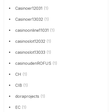
Casinoer12031
(1)
Casinoer13032
(1)
casinoonline11031
(1)
casinoslot12032
(1)
casinoslot13033
(1)
casinoudenROFUS
(1)
CH
(1)
CIB
(1)
doraprojects
(1)
EC
(1)