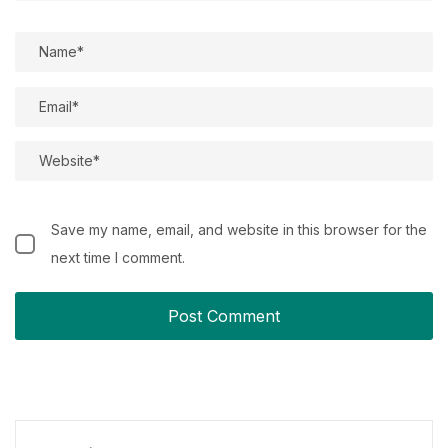
Save my name, email, and website in this browser for the
next time I comment.