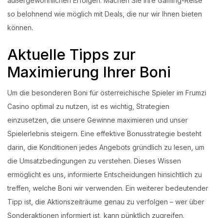
außergewöhnlichen Erfolgen. Machen Sie Ihre Gaming-Reise
so belohnend wie möglich mit Deals, die nur wir Ihnen bieten
können.
Aktuelle Tipps zur
Maximierung Ihrer Boni
Um die besonderen Boni für österreichische Spieler im Frumzi
Casino optimal zu nutzen, ist es wichtig, Strategien
einzusetzen, die unsere Gewinne maximieren und unser
Spielerlebnis steigern. Eine effektive Bonusstrategie besteht
darin, die Konditionen jedes Angebots gründlich zu lesen, um
die Umsatzbedingungen zu verstehen. Dieses Wissen
ermöglicht es uns, informierte Entscheidungen hinsichtlich zu
treffen, welche Boni wir verwenden. Ein weiterer bedeutender
Tipp ist, die Aktionszeiträume genau zu verfolgen – wer über
Sonderaktionen informiert ist, kann pünktlich zugreifen.