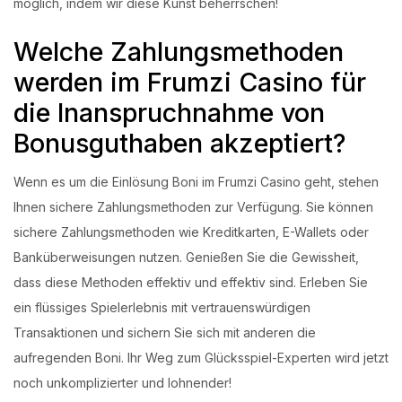
möglich, indem wir diese Kunst beherrschen!
Welche Zahlungsmethoden
werden im Frumzi Casino für
die Inanspruchnahme von
Bonusguthaben akzeptiert?
Wenn es um die Einlösung Boni im Frumzi Casino geht, stehen
Ihnen sichere Zahlungsmethoden zur Verfügung. Sie können
sichere Zahlungsmethoden wie Kreditkarten, E-Wallets oder
Banküberweisungen nutzen. Genießen Sie die Gewissheit,
dass diese Methoden effektiv und effektiv sind. Erleben Sie
ein flüssiges Spielerlebnis mit vertrauenswürdigen
Transaktionen und sichern Sie sich mit anderen die
aufregenden Boni. Ihr Weg zum Glücksspiel-Experten wird jetzt
noch unkomplizierter und lohnender!