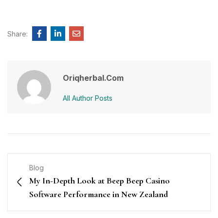
Share:
Oriqherbal.com
All Author Posts
Blog
My In-Depth Look at Beep Beep Casino
Software Performance in New Zealand