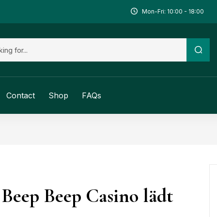
Mon-Fri: 10:00 - 18:00
Contact
Shop
FAQs
 Beep Beep Casino lädt