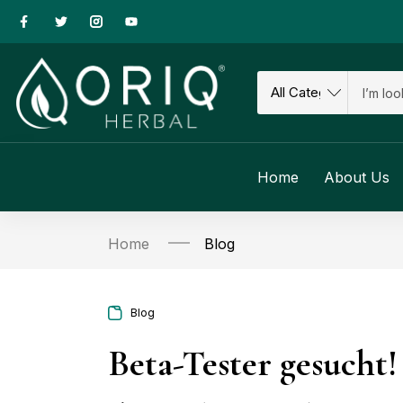
Home
About Us
Home
Blog
Blog
Beta-Tester gesucht!