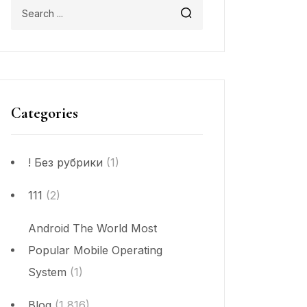
Categories
! Без рубрики
(1)
111
(2)
Android The World Most
Popular Mobile Operating
System
(1)
Blog
(1,816)