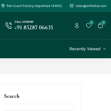
Rail Coach Factory, Kapurthala 144602
sales@oriherbal.com
CALL US NOW!
0
0
+91 85287 06635
Recently Viewed
Search