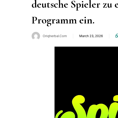
deutsche Spieler zu 
Programm ein.
Oriqherbal.com
March 23, 2026