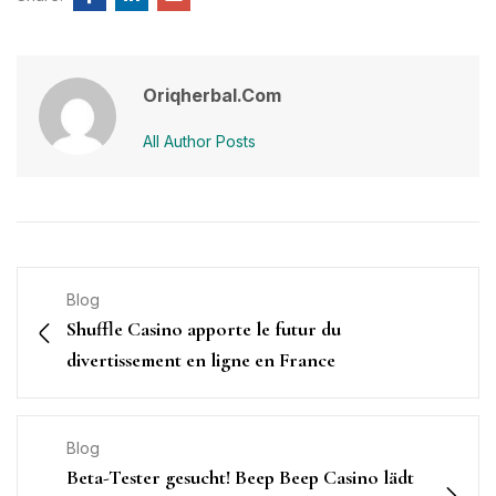
Oriqherbal.com
All Author Posts
Blog
Shuffle Casino apporte le futur du
divertissement en ligne en France
Blog
Beta-Tester gesucht! Beep Beep Casino lädt