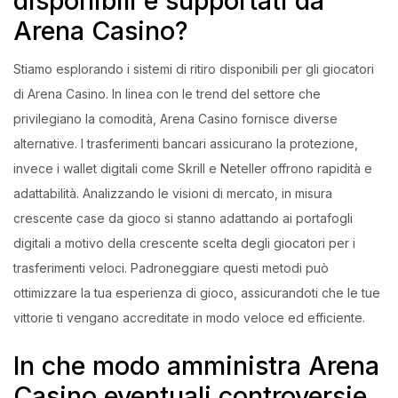
disponibili e supportati da
Arena Casino?
Stiamo esplorando i sistemi di ritiro disponibili per gli giocatori
di Arena Casino. In linea con le trend del settore che
privilegiano la comodità, Arena Casino fornisce diverse
alternative. I trasferimenti bancari assicurano la protezione,
invece i wallet digitali come Skrill e Neteller offrono rapidità e
adattabilità. Analizzando le visioni di mercato, in misura
crescente case da gioco si stanno adattando ai portafogli
digitali a motivo della crescente scelta degli giocatori per i
trasferimenti veloci. Padroneggiare questi metodi può
ottimizzare la tua esperienza di gioco, assicurandoti che le tue
vittorie ti vengano accreditate in modo veloce ed efficiente.
In che modo amministra Arena
Casino eventuali controversie