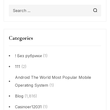
Categories
! Без рубрики
(1)
111
(2)
Android The World Most Popular Mobile
Operating System
(1)
Blog
(1,816)
Casinoer12031
(1)