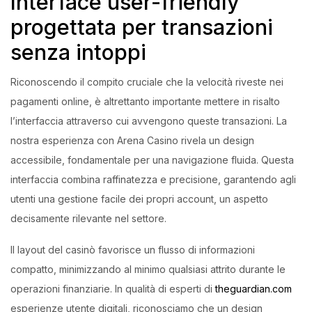
Interface user-friendly
progettata per transazioni
senza intoppi
Riconoscendo il compito cruciale che la velocità riveste nei
pagamenti online, è altrettanto importante mettere in risalto
l’interfaccia attraverso cui avvengono queste transazioni. La
nostra esperienza con Arena Casino rivela un design
accessibile, fondamentale per una navigazione fluida. Questa
interfaccia combina raffinatezza e precisione, garantendo agli
utenti una gestione facile dei propri account, un aspetto
decisamente rilevante nel settore.
Il layout del casinò favorisce un flusso di informazioni
compatto, minimizzando al minimo qualsiasi attrito durante le
operazioni finanziarie. In qualità di esperti di
theguardian.com
esperienze utente digitali, riconosciamo che un design