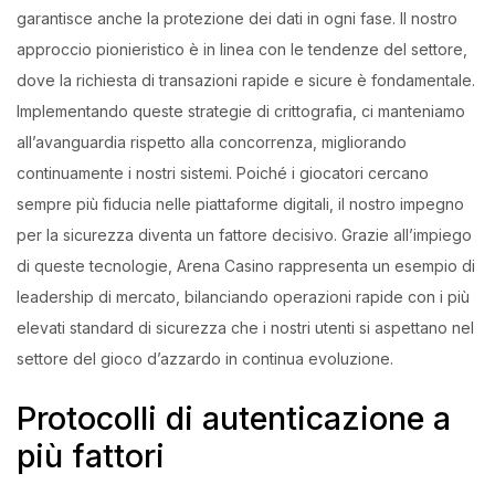
garantisce anche la protezione dei dati in ogni fase. Il nostro
approccio pionieristico è in linea con le tendenze del settore,
dove la richiesta di transazioni rapide e sicure è fondamentale.
Implementando queste strategie di crittografia, ci manteniamo
all’avanguardia rispetto alla concorrenza, migliorando
continuamente i nostri sistemi. Poiché i giocatori cercano
sempre più fiducia nelle piattaforme digitali, il nostro impegno
per la sicurezza diventa un fattore decisivo. Grazie all’impiego
di queste tecnologie, Arena Casino rappresenta un esempio di
leadership di mercato, bilanciando operazioni rapide con i più
elevati standard di sicurezza che i nostri utenti si aspettano nel
settore del gioco d’azzardo in continua evoluzione.
Protocolli di autenticazione a
più fattori