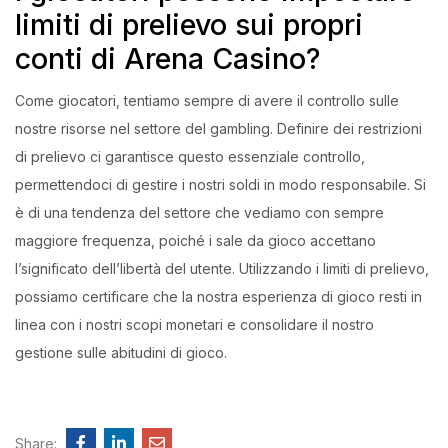
limiti di prelievo sui propri
conti di Arena Casino?
Come giocatori, tentiamo sempre di avere il controllo sulle
nostre risorse nel settore del gambling. Definire dei restrizioni
di prelievo ci garantisce questo essenziale controllo,
permettendoci di gestire i nostri soldi in modo responsabile. Si
è di una tendenza del settore che vediamo con sempre
maggiore frequenza, poiché i sale da gioco accettano
l’significato dell’libertà del utente. Utilizzando i limiti di prelievo,
possiamo certificare che la nostra esperienza di gioco resti in
linea con i nostri scopi monetari e consolidare il nostro
gestione sulle abitudini di gioco.
Share: