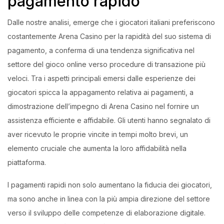
pagamento rapido
Dalle nostre analisi, emerge che i giocatori italiani preferiscono
costantemente Arena Casino per la rapidità del suo sistema di
pagamento, a conferma di una tendenza significativa nel
settore del gioco online verso procedure di transazione più
veloci. Tra i aspetti principali emersi dalle esperienze dei
giocatori spicca la appagamento relativa ai pagamenti, a
dimostrazione dell’impegno di Arena Casino nel fornire un
assistenza efficiente e affidabile. Gli utenti hanno segnalato di
aver ricevuto le proprie vincite in tempi molto brevi, un
elemento cruciale che aumenta la loro affidabilità nella
piattaforma.
I pagamenti rapidi non solo aumentano la fiducia dei giocatori,
ma sono anche in linea con la più ampia direzione del settore
verso il sviluppo delle competenze di elaborazione digitale.