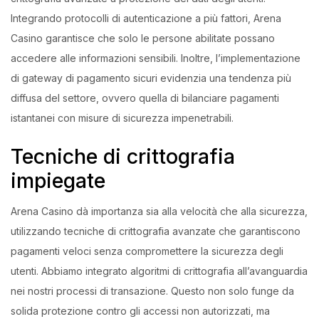
Integrando protocolli di autenticazione a più fattori, Arena
Casino garantisce che solo le persone abilitate possano
accedere alle informazioni sensibili. Inoltre, l’implementazione
di gateway di pagamento sicuri evidenzia una tendenza più
diffusa del settore, ovvero quella di bilanciare pagamenti
istantanei con misure di sicurezza impenetrabili.
Tecniche di crittografia
impiegate
Arena Casino dà importanza sia alla velocità che alla sicurezza,
utilizzando tecniche di crittografia avanzate che garantiscono
pagamenti veloci senza compromettere la sicurezza degli
utenti. Abbiamo integrato algoritmi di crittografia all’avanguardia
nei nostri processi di transazione. Questo non solo funge da
solida protezione contro gli accessi non autorizzati, ma