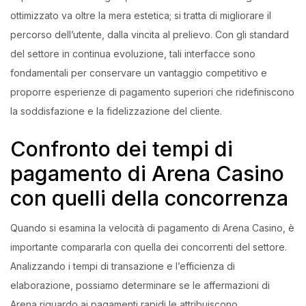
ottimizzato va oltre la mera estetica; si tratta di migliorare il
percorso dell’utente, dalla vincita al prelievo. Con gli standard
del settore in continua evoluzione, tali interfacce sono
fondamentali per conservare un vantaggio competitivo e
proporre esperienze di pagamento superiori che ridefiniscono
la soddisfazione e la fidelizzazione del cliente.
Confronto dei tempi di
pagamento di Arena Casino
con quelli della concorrenza
Quando si esamina la velocità di pagamento di Arena Casino, è
importante compararla con quella dei concorrenti del settore.
Analizzando i tempi di transazione e l’efficienza di
elaborazione, possiamo determinare se le affermazioni di
Arena riguardo ai pagamenti rapidi le attribuiscono