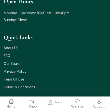
Open Hours
Monday – Saturday: 10:00 am – 08:00pm
Sunday: Close
Quick Links
About Us
FAQ
Our Team
Privacy Policy
Term Of Use
Terms & Conditions
Sign Up for Our Newsletter
Track
Home
Shop
Wishlist
Account