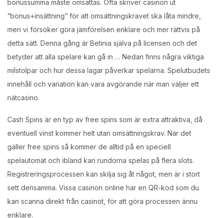
bonussumma måste omsättas. Ofta skriver casinon ut
“bonus+insättning” för att omsättningskravet ska låta mindre,
men vi försöker göra jämförelsen enklare och mer rättvis på
detta sätt. Denna gång är Betinia själva på licensen och det
betyder att alla spelare kan gå in … Nedan finns några viktiga
milstolpar och hur dessa lagar påverkar spelarna. Spelutbudets
innehåll och variation kan vara avgörande när man väljer ett
nätcasino.
Cash Spins är en typ av free spins som är extra attraktiva, då
eventuell vinst kommer helt utan omsättningskrav. När det
gäller free spins så kommer de alltid på en speciell
spelautomat och ibland kan rundorna spelas på flera slots.
Registreringsprocessen kan skilja sig åt något, men är i stort
sett densamma. Vissa casinon online har en QR-kod som du
kan scanna direkt från casinot, för att göra processen ännu
enklare.