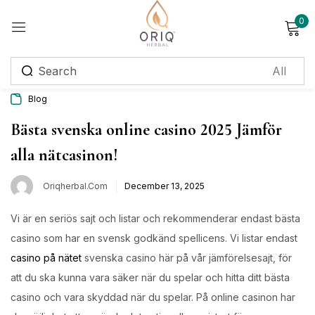
0
Sign in
Blog
Remember me
Lost password?
Bästa svenska online casino 2025 Jämför
alla nätcasinon!
Log in
Oriqherbal.com
December 13, 2025
Create an account
Vi är en seriös sajt och listar och rekommenderar endast bästa
casino som har en svensk godkänd spellicens. Vi listar endast
Login with OTP
casino på nätet
svenska casino här på vår jämförelsesajt, för
Phone
*
att du ska kunna vara säker när du spelar och hitta ditt bästa
casino och vara skyddad när du spelar. På online casinon har