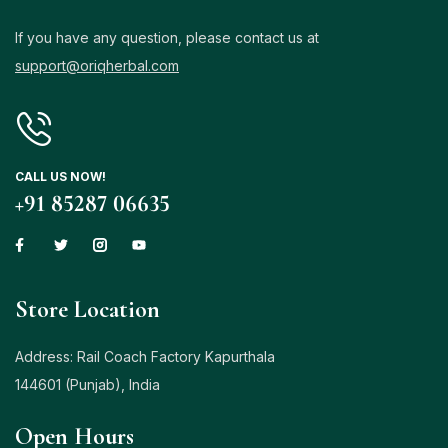
If you have any question, please contact us at
support@oriqherbal.com
CALL US NOW!
+91 85287 06635
Store Location
Address: Rail Coach Factory Kapurthala
144601 (Punjab), India
Open Hours