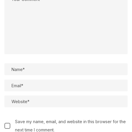
Save my name, email, and website in this browser for the
next time I comment.