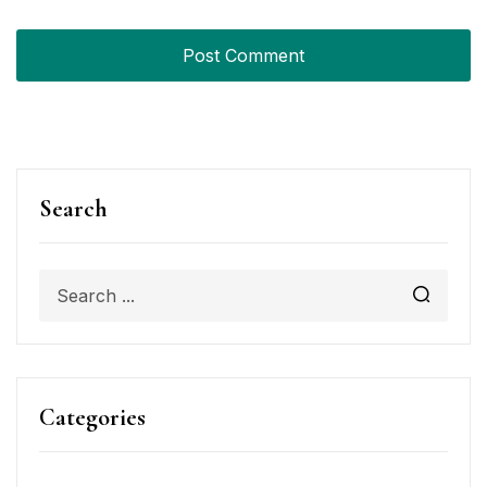
Search
Categories