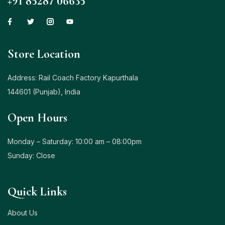
+91 85287 06635
Store Location
Address: Rail Coach Factory Kapurthala
144601 (Punjab), India
Open Hours
Monday – Saturday: 10:00 am – 08:00pm
Sunday: Close
Quick Links
About Us