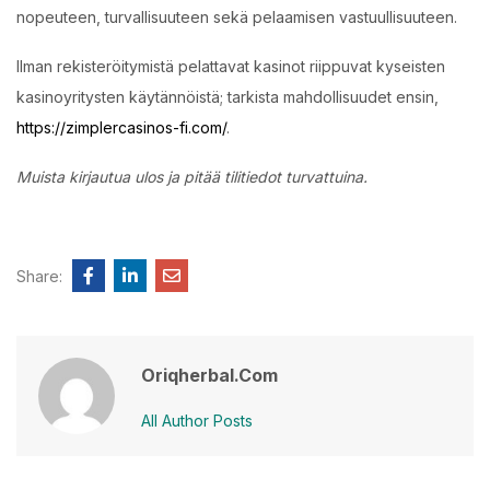
nopeuteen, turvallisuuteen sekä pelaamisen vastuullisuuteen.
Ilman rekisteröitymistä pelattavat kasinot riippuvat kyseisten
kasinoyritysten käytännöistä; tarkista mahdollisuudet ensin,
https://zimplercasinos-fi.com/
.
Muista kirjautua ulos ja pitää tilitiedot turvattuina.
Share:
Oriqherbal.com
All Author Posts