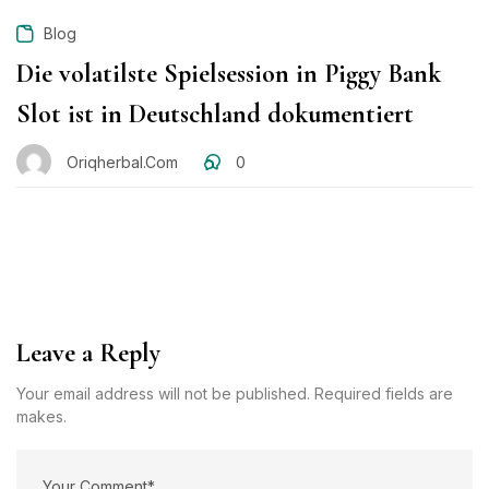
Blog
Die volatilste Spielsession in Piggy Bank
Slot ist in Deutschland dokumentiert
Oriqherbal.com
0
Leave a Reply
Your email address will not be published. Required fields are
makes.