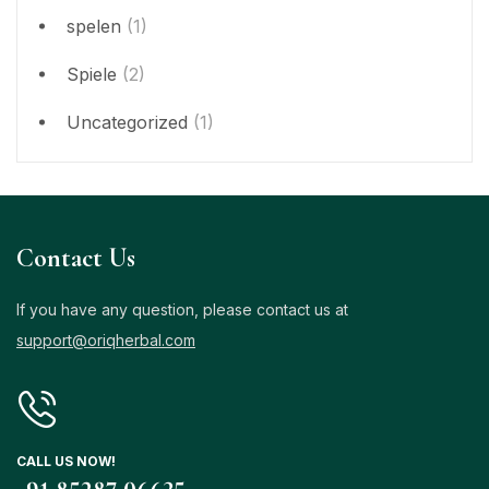
spelen
(1)
Spiele
(2)
Uncategorized
(1)
Contact Us
If you have any question, please contact us at
support@oriqherbal.com
CALL US NOW!