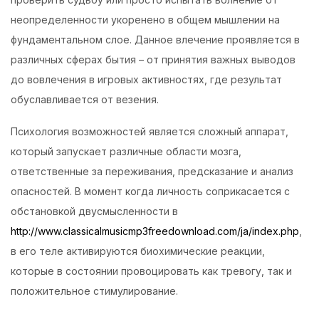
неопределенности укоренено в общем мышлении на
Login with OTP
фундаментальном слое. Данное влечение проявляется в
различных сферах бытия – от принятия важных выводов
Login with Password
до вовлечения в игровых активностях, где результат
обуславливается от везения.
Login with Email OTP
Психология возможностей является сложный аппарат,
который запускает различные области мозга,
ответственные за переживания, предсказание и анализ
опасностей. В момент когда личность соприкасается с
обстановкой двусмысленности в
http://www.classicalmusicmp3freedownload.com/ja/index.php
,
в его теле активируются биохимические реакции,
которые в состоянии провоцировать как тревогу, так и
положительное стимулирование.