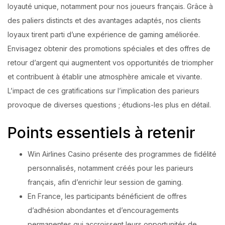
loyauté unique, notamment pour nos joueurs français. Grâce à
Login with OTP
des paliers distincts et des avantages adaptés, nos clients
loyaux tirent parti d’une expérience de gaming améliorée.
Login with Password
Envisagez obtenir des promotions spéciales et des offres de
retour d’argent qui augmentent vos opportunités de triompher
Login with Email OTP
et contribuent à établir une atmosphère amicale et vivante.
L’impact de ces gratifications sur l’implication des parieurs
provoque de diverses questions ; étudions-les plus en détail.
Points essentiels à retenir
Win Airlines Casino présente des programmes de fidélité
personnalisés, notamment créés pour les parieurs
français, afin d’enrichir leur session de gaming.
En France, les participants bénéficient de offres
d’adhésion abondantes et d’encouragements
permanentes qui accroissent leurs opportunités de