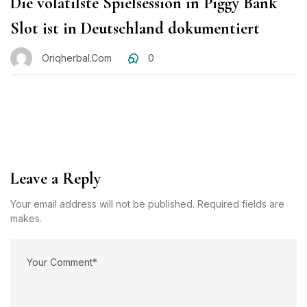
Die volatilste Spielsession in Piggy Bank
Slot ist in Deutschland dokumentiert
Oriqherbal.com
0
Leave a Reply
Your email address will not be published. Required fields are
makes.