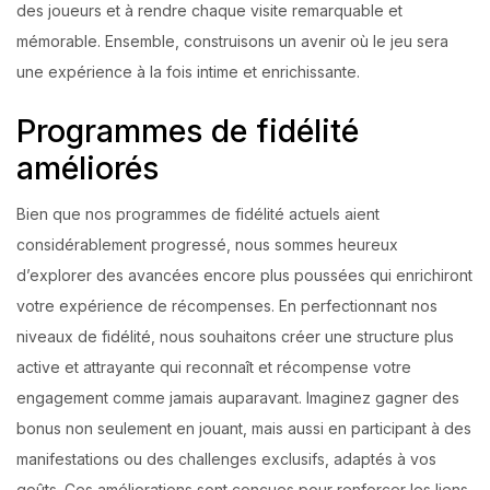
des joueurs et à rendre chaque visite remarquable et
mémorable. Ensemble, construisons un avenir où le jeu sera
une expérience à la fois intime et enrichissante.
Programmes de fidélité
améliorés
Bien que nos programmes de fidélité actuels aient
considérablement progressé, nous sommes heureux
d’explorer des avancées encore plus poussées qui enrichiront
votre expérience de récompenses. En perfectionnant nos
niveaux de fidélité, nous souhaitons créer une structure plus
active et attrayante qui reconnaît et récompense votre
engagement comme jamais auparavant. Imaginez gagner des
bonus non seulement en jouant, mais aussi en participant à des
manifestations ou des challenges exclusifs, adaptés à vos
goûts. Ces améliorations sont conçues pour renforcer les liens