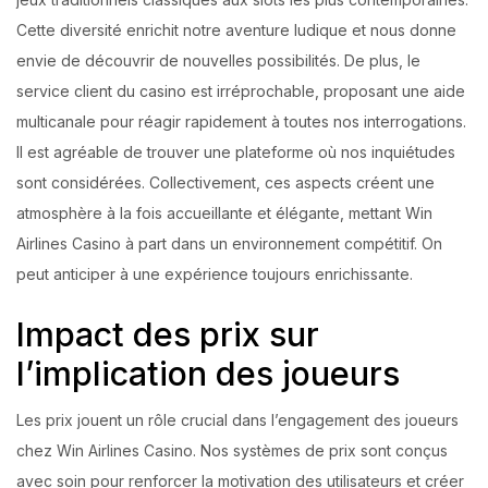
Cette diversité enrichit notre aventure ludique et nous donne
envie de découvrir de nouvelles possibilités. De plus, le
service client du casino est irréprochable, proposant une aide
multicanale pour réagir rapidement à toutes nos interrogations.
Il est agréable de trouver une plateforme où nos inquiétudes
sont considérées. Collectivement, ces aspects créent une
atmosphère à la fois accueillante et élégante, mettant Win
Airlines Casino à part dans un environnement compétitif. On
peut anticiper à une expérience toujours enrichissante.
Impact des prix sur
l’implication des joueurs
Les prix jouent un rôle crucial dans l’engagement des joueurs
chez Win Airlines Casino. Nos systèmes de prix sont conçus
avec soin pour renforcer la motivation des utilisateurs et créer