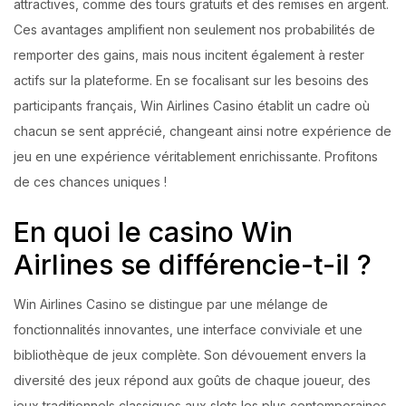
attractives, comme des tours gratuits et des remises en argent.
Ces avantages amplifient non seulement nos probabilités de
remporter des gains, mais nous incitent également à rester
actifs sur la plateforme. En se focalisant sur les besoins des
participants français, Win Airlines Casino établit un cadre où
chacun se sent apprécié, changeant ainsi notre expérience de
jeu en une expérience véritablement enrichissante. Profitons
de ces chances uniques !
En quoi le casino Win
Airlines se différencie-t-il ?
Win Airlines Casino se distingue par une mélange de
fonctionnalités innovantes, une interface conviviale et une
bibliothèque de jeux complète. Son dévouement envers la
diversité des jeux répond aux goûts de chaque joueur, des
jeux traditionnels classiques aux slots les plus contemporaines.