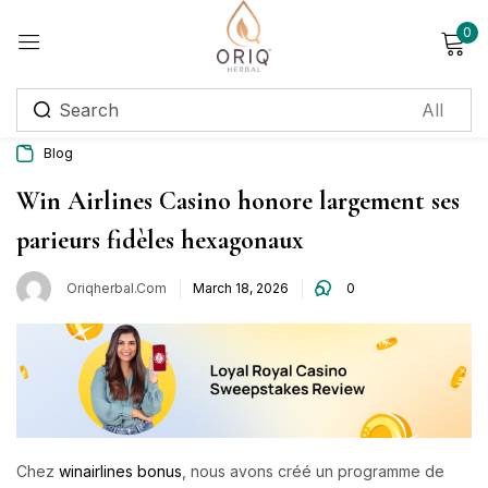
0
Sign in
Blog
Remember me
Lost password?
Win Airlines Casino honore largement ses
parieurs fidèles hexagonaux
Log in
Oriqherbal.com
March 18, 2026
0
Create an account
Login with OTP
Phone
*
Chez
winairlines bonus
, nous avons créé un programme de