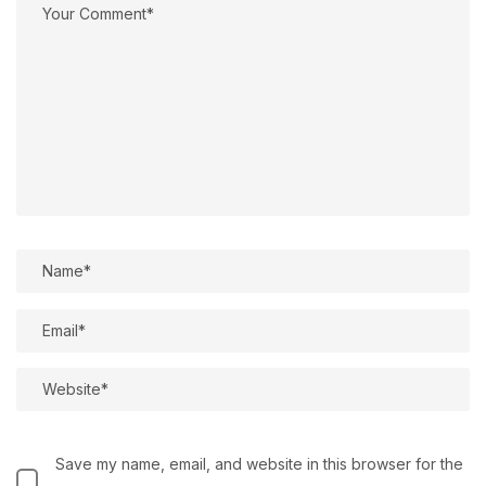
Save my name, email, and website in this browser for the