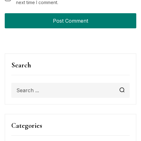
next time I comment.
Search
Categories