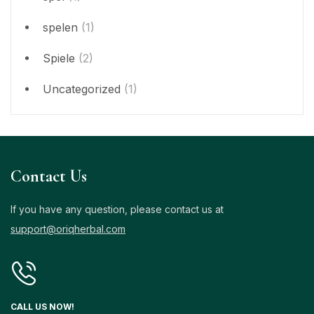
spelen
(1)
Spiele
(2)
Uncategorized
(1)
Contact Us
If you have any question, please contact us at
support@oriqherbal.com
CALL US NOW!