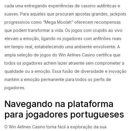
cada uma entregando experiências de cassino autênticas e
suaves. Para aqueles que procuram apostas grandes, jackpots
progressivos como “Mega Moolah” oferecem recompensas
que podem transformar a vida. Os jogos com crupiês ao vivo
elevam a emoção, ligando os jogadores com anfitriões reais
em tempo real, estabelecendo uma ambiente envolvente. A
ampla seleção de jogos do Win Airlines Casino certifica que
todos os jogadores achem lazer atraente sem comprometer a
qualidade ou a emoção. Essa fusão de diversidade e inovação
mantém a emoção permanente para todos os perfis de
jogadores.
Navegando na plataforma
para jogadores portugueses
O Win Airlines Casino torna fácil a exploração da sua