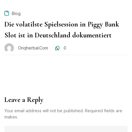
Blog
Die volatilste Spielsession in Piggy Bank
Slot ist in Deutschland dokumentiert
Oriqherbal.com
0
Leave a Reply
Your email address will not be published. Required fields are
makes.