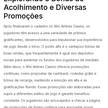
Acolhimento e Diversas
Promoções
Após finalizarem o cadastro no Win Airlines Casino, os
jogadores têm acesso a uma variedade de prêmios
gratificantes, desenvolvidos para impulsionar sua experiência
de jogo desde o início. O ponto alto é o vantajoso bônus de
boas-vindas, que frequentemente é igual aos depósitos
iniciais para aumentar os fundos dos jogadores de imediato.
Além disso, o Win Airlines Casino oferece promoções
contínuas, como propostas de cashback, rodadas grátis e
bônus de recarga, mantendo a emoção em alta e as
gratificações fluindo. Essas promoções são elaboradas para
suprir a diferentes estilos de jogo e garantir benefício
constante. Os jogadores são encorajados a checar a página
de promoções de forma contínua para aproveitar novas