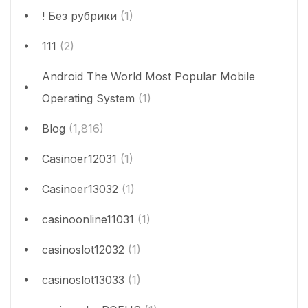
! Без рубрики
(1)
111
(2)
Android The World Most Popular Mobile
Operating System
(1)
Blog
(1,816)
Casinoer12031
(1)
Casinoer13032
(1)
casinoonline11031
(1)
casinoslot12032
(1)
casinoslot13033
(1)