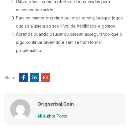
Utilize bônus como a oferta de boas-vindas para
aumentar seu saldo.
Para se manter entretido por mais tempo, busque jogos
que se ajustem ao seu nível de habilidade e gostos.
Aprenda quando pausar ou cessar, assegurando que o
jogo continue divertido e sem se transformar
problemático.
Share:
Oriqherbal.com
All Author Posts