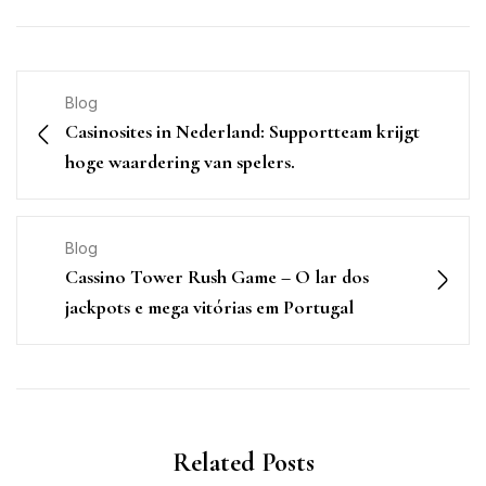
Blog
Casinosites in Nederland: Supportteam krijgt
hoge waardering van spelers.
Blog
Cassino Tower Rush Game – O lar dos
jackpots e mega vitórias em Portugal
Related Posts