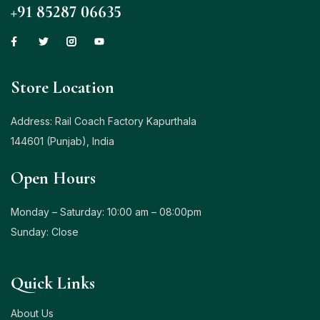
+91 85287 06635
Store Location
Address: Rail Coach Factory Kapurthala
144601 (Punjab), India
Open Hours
Monday – Saturday: 10:00 am – 08:00pm
Sunday: Close
Quick Links
About Us