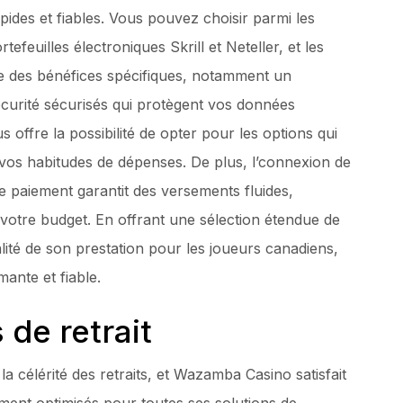
pides et fiables. Vous pouvez choisir parmi les
efeuilles électroniques Skrill et Neteller, et les
e des bénéfices spécifiques, notamment un
écurité sécurisés qui protègent vos données
us offre la possibilité de opter pour les options qui
vos habitudes de dépenses. De plus, l’connexion de
paiement garantit des versements fluides,
votre budget. En offrant une sélection étendue de
ité de son prestation pour les joueurs canadiens,
mante et fiable.
 de retrait
 célérité des retraits, et Wazamba Casino satisfait