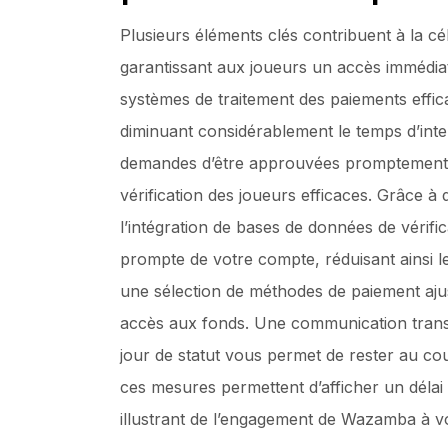
Plusieurs éléments clés contribuent à la 
garantissant aux joueurs un accès immédiat
systèmes de traitement des paiements effica
diminuant considérablement le temps d’int
demandes d’être approuvées promptement. E
vérification des joueurs efficaces. Grâce à 
l’intégration de bases de données de vérifi
prompte de votre compte, réduisant ainsi l
une sélection de méthodes de paiement ajus
accès aux fonds. Une communication transpa
jour de statut vous permet de rester au co
ces mesures permettent d’afficher un déla
illustrant de l’engagement de Wazamba à vous