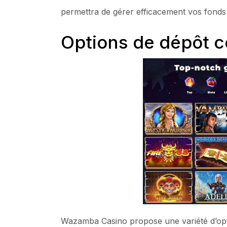
permettra de gérer efficacement vos fonds
Options de dépôt 
Wazamba Casino propose une variété d’opt