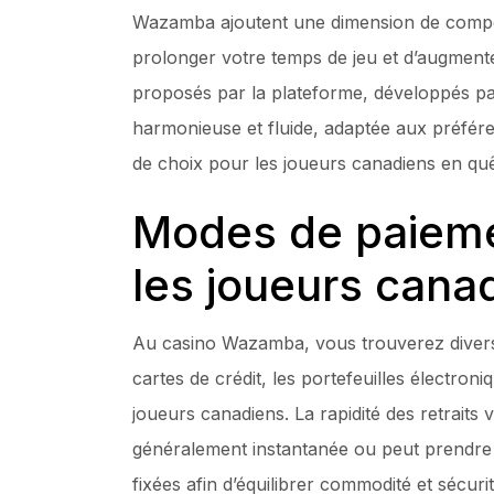
Wazamba ajoutent une dimension de compét
prolonger votre temps de jeu et d’augmenter
proposés par la plateforme, développés par
harmonieuse et fluide, adaptée aux préfér
de choix pour les joueurs canadiens en quêt
Modes de paieme
les joueurs cana
Au casino Wazamba, vous trouverez divers
cartes de crédit, les portefeuilles électron
joueurs canadiens. La rapidité des retraits 
généralement instantanée ou peut prendre j
fixées afin d’équilibrer commodité et sécu