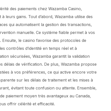
célérité des paiements chez Wazamba Casino,
 à leurs gains. Tout d’abord, Wazamba utilise des
ces qui automatisent la gestion des transactions,
ervention manuelle. Ce système fiable permet à vos
nsuite, le casino favorise des protocoles de
des contrôles d’identité en temps réel et à
cation sécurisées, Wazamba garantit la validation
es délais de vérification. De plus, Wazamba propose
tées à vos préférences, ce qui active encore votre
rente sur les délais de traitement et les mises à
urant, évitant toute confusion ou attente. Ensemble,
i de paiement moyen très avantageux au Canada,
 offrir célérité et efficacité.