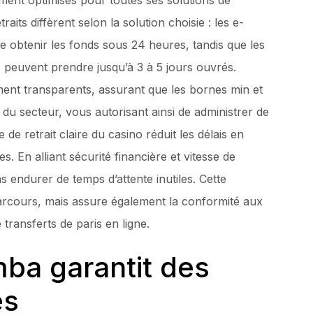
ement optimisés pour toutes ses solutions de
aits diffèrent selon la solution choisie : les e-
de obtenir les fonds sous 24 heures, tandis que les
s peuvent prendre jusqu’à 3 à 5 jours ouvrés.
ent transparents, assurant que les bornes min et
u secteur, vous autorisant ainsi de administrer de
 de retrait claire du casino réduit les délais en
s. En alliant sécurité financière et vitesse de
 endurer de temps d’attente inutiles. Cette
rcours, mais assure également la conformité aux
transferts de paris en ligne.
a garantit des
es