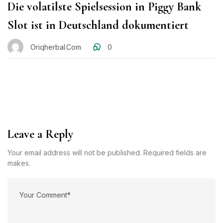
Die volatilste Spielsession in Piggy Bank
Slot ist in Deutschland dokumentiert
Oriqherbal.com
0
Leave a Reply
Your email address will not be published. Required fields are
makes.