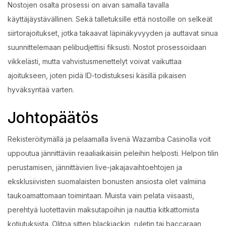
Nostojen osalta prosessi on aivan samalla tavalla
käyttäjäystävällinen. Sekä talletuksille että nostoille on selkeät
siirtorajoitukset, jotka takaavat läpinäkyvyyden ja auttavat sinua
suunnittelemaan pelibudjettisi fiksusti. Nostot prosessoidaan
vikkelästi, mutta vahvistusmenettelyt voivat vaikuttaa
ajoitukseen, joten pidä ID-todistuksesi käsillä pikaisen
hyväksyntää varten.
Johtopäätös
Rekisteröitymällä ja pelaamalla livenä Wazamba Casinolla voit
uppoutua jännittäviin reaaliaikaisiin peleihin helposti. Helpon tilin
perustamisen, jännittävien live-jakajavaihtoehtojen ja
eksklusiivisten suomalaisten bonusten ansiosta olet valmiina
taukoamattomaan toimintaan. Muista vain pelata viisaasti,
perehtyä luotettaviin maksutapoihin ja nauttia kitkattomista
kotiutuksista. Olitpa sitten blackjackin, ruletin tai baccaraan