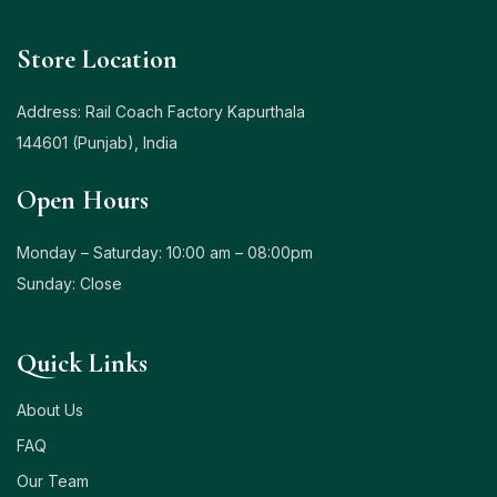
Store Location
Address: Rail Coach Factory Kapurthala
144601 (Punjab), India
Open Hours
Monday – Saturday: 10:00 am – 08:00pm
Sunday: Close
Quick Links
About Us
FAQ
Our Team