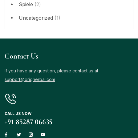
Spiele
(2)
Uncategorized
(1)
Contact Us
If you have any question, please contact us at
support@oriqherbal.com
CALL US NOW!
+91 85287 06635