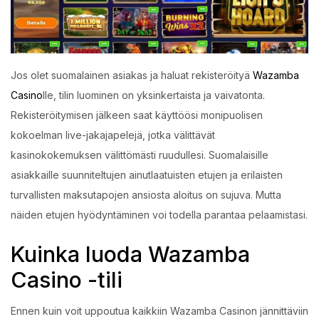
Login with OTP
Login with Password
Jos olet suomalainen asiakas ja haluat rekisteröityä
Wazamba
Casino
lle, tilin luominen on yksinkertaista ja vaivatonta.
Login with Email OTP
Rekisteröitymisen jälkeen saat käyttöösi monipuolisen
kokoelman live-jakajapelejä, jotka välittävät
kasinokokemuksen välittömästi ruudullesi. Suomalaisille
asiakkaille suunniteltujen ainutlaatuisten etujen ja erilaisten
turvallisten maksutapojen ansiosta aloitus on sujuva. Mutta
näiden etujen hyödyntäminen voi todella parantaa pelaamistasi.
Kuinka luoda Wazamba
Casino -tili
Ennen kuin voit uppoutua kaikkiin Wazamba Casinon jännittäviin