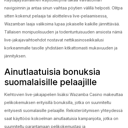
navigoinnin ja antaa sinun vaihtaa pöytien välillä helposti. Olitpa
sitten kokenut pelaaja tai aloitteleva live-pelaamisessa,
Wazamban laaja valikoima lupaa jokaiselle kaikille jännittävää.
Tällaisen monipuolisuuden ja todentuntuisuuden ansiosta nämä
live-jakajavaihtoehdot nostavat nettikasinoseikkailusi
korkeammalle tasolle yhdistäen kitkattomasti mukavuuden ja
jännityksen.
Ainutlaatuisia bonuksia
suomalaisille pelaajille
Kiehtovien live-jakajapelien lisäksi Wazamba Casino makeuttaa
pelikokemuksen erityisillä bonuksilla, jotka on suunniteltu
erityisesti suomalaisille pelaajille. Rekisteröitymisen yhteydessä
saat käyttöösi kokoelman ainutlaatuisia kampanjoita, jotka on
suunniteltu parantamaan pelikokemustasi ja