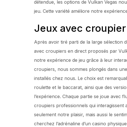
détendue, les options de Vulkan Vegas nou
jeu. Cette variété améliore notre expérience
Jeux avec croupier
Après avoir tiré parti de la large sélectio
avec croupiers en direct proposés par Vul
notre expérience de jeu grâce à leur interac
croupiers, nous sommes plongés dans une 
installés chez nous. Le choix est remarqua
roulette et le baccarat, ainsi que des vers
l’expérience. Chaque partie se joue avec flu
croupiers professionnels qui interagissent
seulement notre plaisir, mais aussi le se
cherchez l’adrénaline d’un casino physique