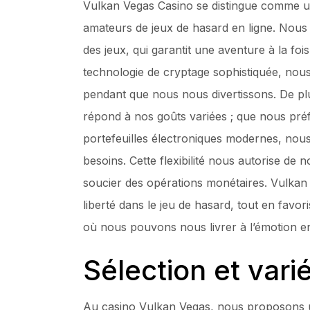
Vulkan Vegas Casino se distingue comme u
amateurs de jeux de hasard en ligne. Nous
des jeux, qui garantit une aventure à la foi
technologie de cryptage sophistiquée, nous 
pendant que nous nous divertissons. De pl
répond à nos goûts variées ; que nous préfé
portefeuilles électroniques modernes, nous
besoins. Cette flexibilité nous autorise de 
soucier des opérations monétaires. Vulkan 
liberté dans le jeu de hasard, tout en favori
où nous pouvons nous livrer à l’émotion en
Sélection et vari
Au casino Vulkan Vegas, nous proposons u