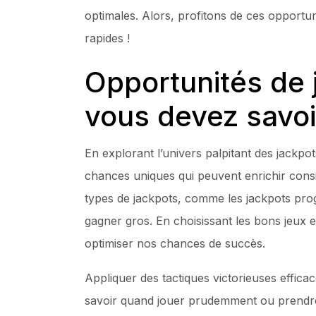
optimales. Alors, profitons de ces opportu
rapides !
Opportunités de 
vous devez savoi
En explorant l’univers palpitant des jack
chances uniques qui peuvent enrichir consi
types de jackpots, comme les jackpots progr
gagner gros. En choisissant les bons jeu
optimiser nos chances de succès.
Appliquer des tactiques victorieuses effic
savoir quand jouer prudemment ou prendre t