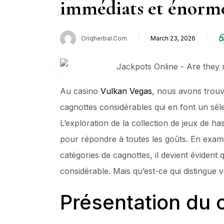
immédiats et énorme
Oriqherbal.com
March 23, 2026
Au casino
Vulkan Vegas
, nous avons trou
cagnottes considérables qui en font un sél
L’exploration de la collection de jeux de h
pour répondre à toutes les goûts. En examin
catégories de cagnottes, il devient évident q
considérable. Mais qu’est-ce qui distingue
Présentation du 