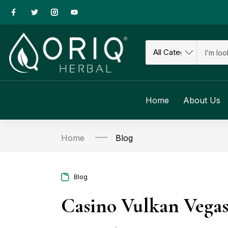
Home
About Us
Home
Blog
Blog
Casino Vulkan Vegas