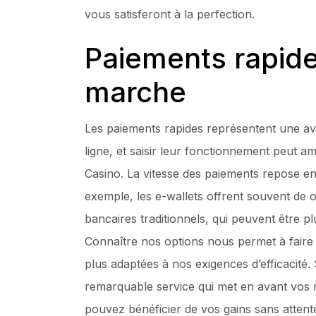
vous satisferont à la perfection.
Paiements rapid
marche
Les paiements rapides représentent une a
ligne, et saisir leur fonctionnement peut a
Casino. La vitesse des paiements repose en
exemple, les e-wallets offrent souvent de o
bancaires traditionnels, qui peuvent être p
Connaître nos options nous permet à faire 
plus adaptées à nos exigences d’efficacit
remarquable service qui met en avant vos r
pouvez bénéficier de vos gains sans attent