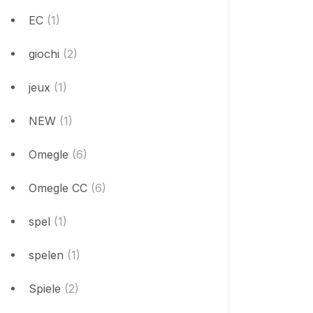
EC
(1)
giochi
(2)
jeux
(1)
NEW
(1)
Omegle
(6)
Omegle CC
(6)
spel
(1)
spelen
(1)
Spiele
(2)