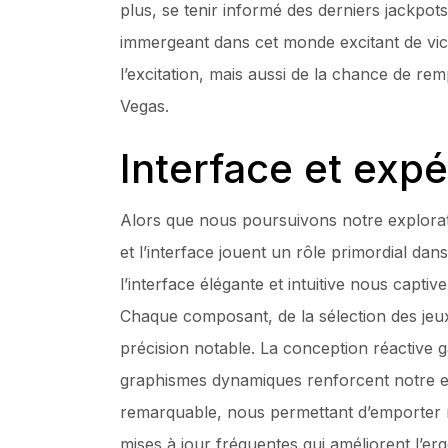
plus, se tenir informé des derniers jackpot
immergeant dans cet monde excitant de vic
l’excitation, mais aussi de la chance de re
Vegas.
Interface et expé
Alors que nous poursuivons notre explorati
et l’interface jouent un rôle primordial dan
l’interface élégante et intuitive nous captiv
Chaque composant, de la sélection des jeu
précision notable. La conception réactive g
graphismes dynamiques renforcent notre en
remarquable, nous permettant d’emporter 
mises à jour fréquentes qui améliorent l’