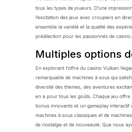
tous les types de joueurs. D’une impressio
l’excitation des jeux avec croupiers en di
ensemble la variété et la qualité des expér
prédilection pour les passionnés de casino.
Multiples options 
En explorant l’offre du casino Vulkan Ve
remarquable de machines à sous qui satisfo
diversité des thèmes, des aventures excitant
en a pour tous les goûts. Chaque jeu offre
bonus innovants et un gameplay interactif
machines à sous classiques et de machines
de nostalgie et de nouveauté. Que nous ayo