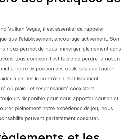
no Vulkan Vegas, il est essentiel de rappeler
ique que l’établissement encourage activement. Son
urs nous permet de nous immerger pleinement dans
savons tous combien il est facile de perdre la notion
et à notre disposition des outils tels que l’auto-
aider à garder le contrôle. L’établissement
 où plaisir et responsabilité coexistent
toujours disponible pour nous apporter soutien et
vourer pleinement notre expérience de jeu, nous
ponsabilité peuvent parfaitement coexister.
èglements et les