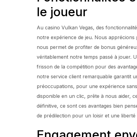
le joueur
Au casino Vulkan Vegas, des fonctionnalité
notre expérience de jeu. Nous apprécions 
nous permet de profiter de bonus généreux
véritablement notre temps passé à jouer. 
frisson de la compétition pour des avantag
notre service client remarquable garantit u
préoccupations, pour une expérience sans t
disponible en un clic, prête à nous aider, 
définitive, ce sont ces avantages bien pens
de prédilection pour un loisir et une liberté 
Engagement enve