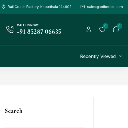
Rail Coach Factory, Kapurthala 144602
sales@oriherbal.com
CALL US NOW!
0
0
+91 85287 06635
Recently Viewed
Search