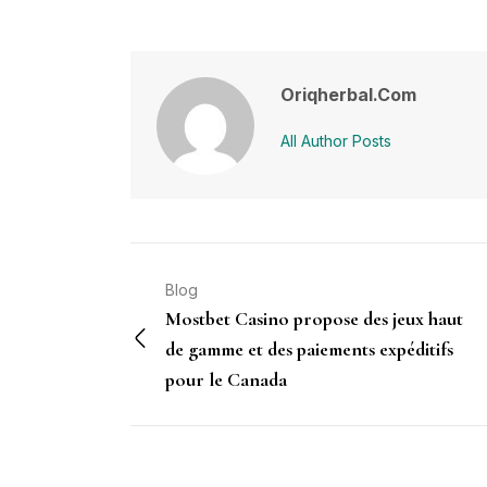
Oriqherbal.com
All Author Posts
Blog
Mostbet Casino propose des jeux haut
de gamme et des paiements expéditifs
pour le Canada