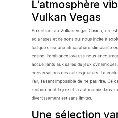
L’atmosphère vib
Vulkan Vegas
En entrant au Vulkan Vegas Casino, on es
éclairages et de sons qui nous incite à exp
ludique crée une atmosphère stimulante où 
casino, l’ambiance joyeuse nous encourag
accueillants aux salles de jeux dynamiques.
conversations des autres joueurs. Le cockta
l’air, faisant impossible de ne pas rire. Ce
recherchent la joie et la autonomie dans leu
divertissement est sans limites.
Une sélection var