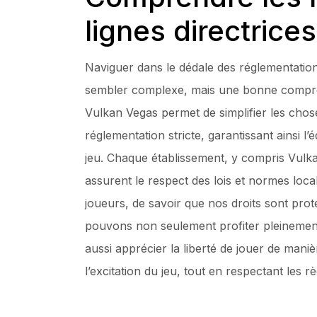
lignes directrices
Naviguer dans le dédale des réglementations
sembler complexe, mais une bonne compréh
Vulkan Vegas permet de simplifier les chos
réglementation stricte, garantissant ainsi l’
jeu. Chaque établissement, y compris Vulka
assurent le respect des lois et normes loca
joueurs, de savoir que nos droits sont prot
pouvons non seulement profiter pleinement
aussi apprécier la liberté de jouer de man
l’excitation du jeu, tout en respectant les 