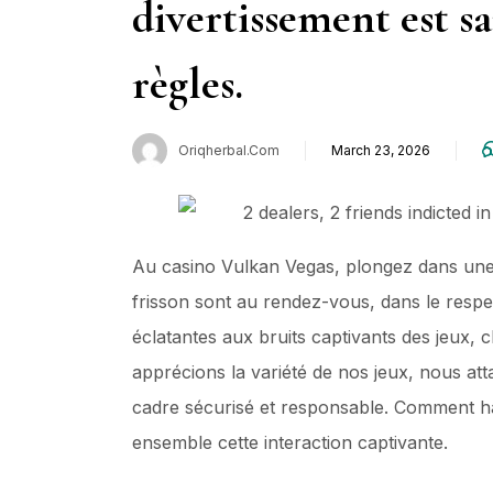
divertissement est sa
règles.
Oriqherbal.com
March 23, 2026
Au casino Vulkan Vegas, plongez dans une
frisson sont au rendez-vous, dans le respe
éclatantes aux bruits captivants des jeux,
apprécions la variété de nos jeux, nous at
cadre sécurisé et responsable. Comment ha
ensemble cette interaction captivante.