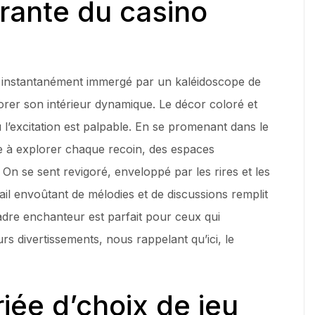
rante du casino
t instantanément immergé par un kaléidoscope de
lorer son intérieur dynamique. Le décor coloré et
l’excitation est palpable. En se promenant dans le
e à explorer chaque recoin, des espaces
 On se sent revigoré, enveloppé par les rires et les
il envoûtant de mélodies et de discussions remplit
 cadre enchanteur est parfait pour ceux qui
rs divertissements, nous rappelant qu’ici, le
iée d’choix de jeu