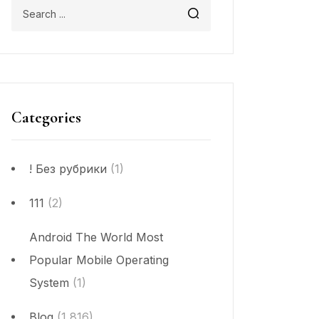
Categories
! Без рубрики
(1)
111
(2)
Android The World Most
Popular Mobile Operating
System
(1)
Blog
(1,816)