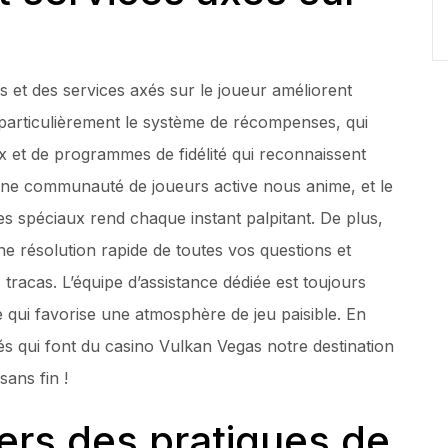
s et des services axés sur le joueur améliorent
particulièrement le système de récompenses, qui
 et de programmes de fidélité qui reconnaissent
Une communauté de joueurs active nous anime, et le
es spéciaux rend chaque instant palpitant. De plus,
ne résolution rapide de toutes vos questions et
racas. L’équipe d’assistance dédiée est toujours
ce qui favorise une atmosphère de jeu paisible. En
és qui font du casino Vulkan Vegas notre destination
sans fin !
rs des pratiques de