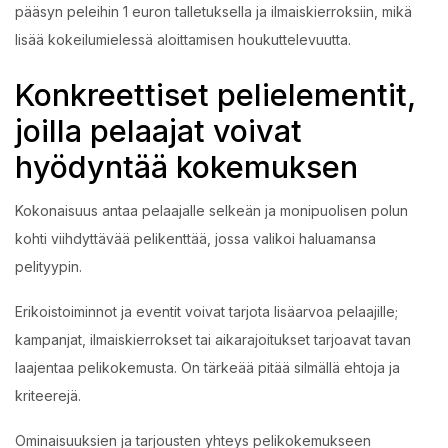
pääsyn peleihin 1 euron talletuksella ja ilmaiskierroksiin, mikä
lisää kokeilumielessä aloittamisen houkuttelevuutta.
Konkreettiset pelielementit,
joilla pelaajat voivat
hyödyntää kokemuksen
Kokonaisuus antaa pelaajalle selkeän ja monipuolisen polun
kohti viihdyttävää pelikenttää, jossa valikoi haluamansa
pelityypin.
Erikoistoiminnot ja eventit voivat tarjota lisäarvoa pelaajille;
kampanjat, ilmaiskierrokset tai aikarajoitukset tarjoavat tavan
laajentaa pelikokemusta. On tärkeää pitää silmällä ehtoja ja
kriteerejä.
Ominaisuuksien ja tarjousten yhteys pelikokemukseen