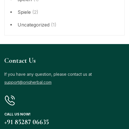
Spiele
(2)
Uncategorized
(1)
Contact Us
If you have any question, please contact us at
support@oriqherbal.com
CALL US NOW!
+91 85287 06635