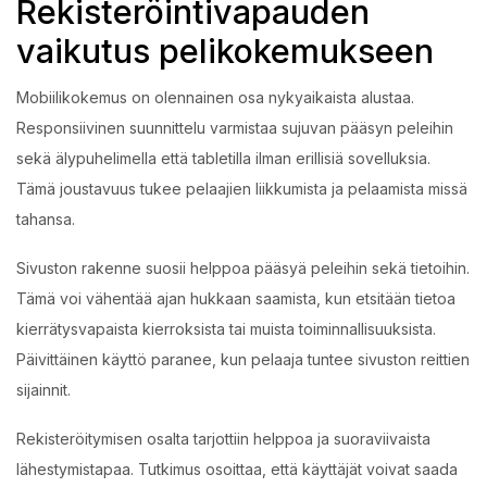
Rekisteröintivapauden
vaikutus pelikokemukseen
Mobiilikokemus on olennainen osa nykyaikaista alustaa.
Responsiivinen suunnittelu varmistaa sujuvan pääsyn peleihin
sekä älypuhelimella että tabletilla ilman erillisiä sovelluksia.
Tämä joustavuus tukee pelaajien liikkumista ja pelaamista missä
tahansa.
Sivuston rakenne suosii helppoa pääsyä peleihin sekä tietoihin.
Tämä voi vähentää ajan hukkaan saamista, kun etsitään tietoa
kierrätysvapaista kierroksista tai muista toiminnallisuuksista.
Päivittäinen käyttö paranee, kun pelaaja tuntee sivuston reittien
sijainnit.
Rekisteröitymisen osalta tarjottiin helppoa ja suoraviivaista
lähestymistapaa. Tutkimus osoittaa, että käyttäjät voivat saada