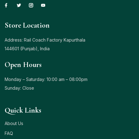
Store Location
Address: Rail Coach Factory Kapurthala
144601 (Punjab), India
Open Hours
Monday – Saturday: 10:00 am – 08:00pm
Sunday: Close
Quick Links
About Us
FAQ