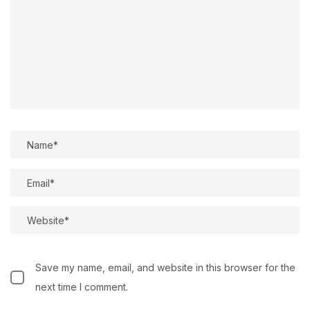
Save my name, email, and website in this browser for the
next time I comment.