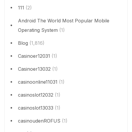
111
(2)
Android The World Most Popular Mobile
Operating System
(1)
Blog
(1,816)
Casinoer12031
(1)
Casinoer13032
(1)
casinoonline11031
(1)
casinoslot12032
(1)
casinoslot13033
(1)
casinoudenROFUS
(1)