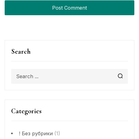
Search
Categories
! Без рубрики
(1)