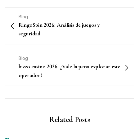
Blog
RingoSpin 2026: Análisis de juegos y
seguridad
Blog
bizzo casino 2026: ¿Vale la pena explorar este
operador?
Related Posts