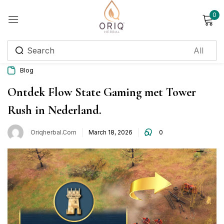
0
Sign in
Blog
Remember me
Lost password?
Ontdek Flow State Gaming met Tower
Rush in Nederland.
Log in
Oriqherbal.com
March 18, 2026
0
Create an account
Login with OTP
Phone
*