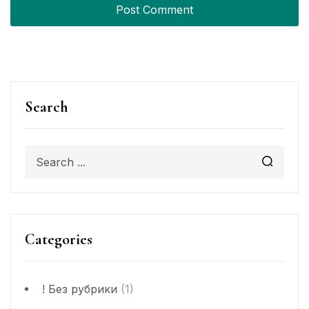
Search
Categories
! Без рубрики
(1)