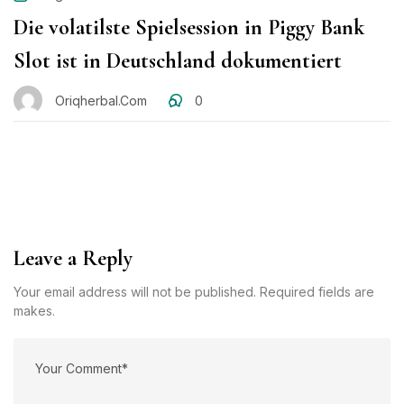
Die volatilste Spielsession in Piggy Bank
Slot ist in Deutschland dokumentiert
Oriqherbal.com
0
Leave a Reply
Your email address will not be published. Required fields are
makes.