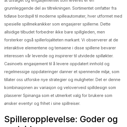
at utvalget og engasjementet som leveres er en
grunnleggende del av tiltrekningen. Sortimentet omfatter fra
tidløse bordspill til moderne spilleautomater, hver utformet med
spesielle spillmekanikker som engasjerer spillerne. Dette
allsidige tilbudet forbedrer ikke bare spillgleden, men
forsterker også spillerlojaliteten markant. Vi observerer at de
interaktive elementene og temaene i disse spillene bevarer
interessen vår levende og inspirerer til utvidede spilløkter.
Casinoets engasjement til å levere oppdatert innhold og
regelmessige oppdateringer danner et spennende miljø, som
tillater oss utforske nye strategier og muligheter. Det er denne
kombinasjonen av variasjon og veloverveid spilldesign som
plasserer Spinanga som et utmerket valg for brukere som
ønsker eventyr og frihet i sine spillreiser.
Spilleropplevelse: Goder og