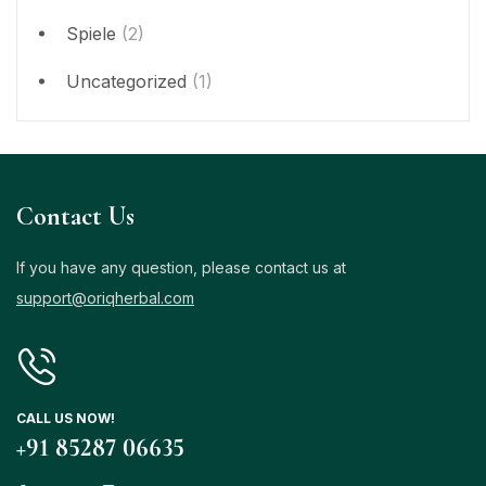
Spiele
(2)
Uncategorized
(1)
Contact Us
If you have any question, please contact us at
support@oriqherbal.com
CALL US NOW!
+91 85287 06635