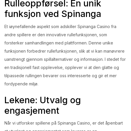
Rulleoppførsel: En unik
funksjon ved Spinanga
Et iøynefallende aspekt som adskiller Spinanga Casino fra
andre spillere er den innovative rullefunksjonen, som
forsterker samhandlingen med plattformen. Denne unike
funksjonen forbedrer rullefunksjonen, slik at vi kan manøvrere
uanstrengt gjennom spillalternativer og informasjon. I stedet for
en tradisjonell fast opplevelse, opplever vi at den glatte og
tilpassede rullingen bevarer oss interesserte og gir et mer
fordypende miljø.
Lekene: Utvalg og
engasjement
Når vi utforsker spillene på Spinanga Casino, er det åpenbart