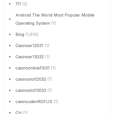
111
(2)
Android The World Most Popular Mobile
Operating System
(1)
Blog
(1,816)
Casinoer12031
(1)
Casinoer13032
(1)
casinoonline11031
(1)
casinoslot12032
(1)
casinoslot13033
(1)
casinoudenROFUS
(1)
CH
(1)