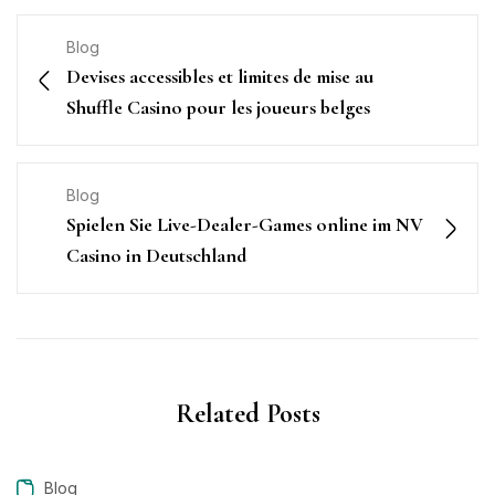
Blog
Devises accessibles et limites de mise au
Shuffle Casino pour les joueurs belges
Blog
Spielen Sie Live-Dealer-Games online im NV
Casino in Deutschland
Related Posts
Blog