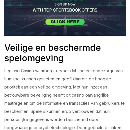
Veilige en beschermde
spelomgeving
Legiano Casino waarborgt ervoor dat spelers onbezorgd van
hun spel kunnen genieten en geeft daarom de hoogste
prioriteit aan een veilige omgeving. Met hun inzet aan
betrouwbare beveiliging neemt dit casino omvangrijke
maatregelen om de informatie en transacties van gebruikers te
beschermen. Spelers kunnen erop vertrouwen dat hun
persoonlijke gegevens worden beschermd door
hoogwaardige encryptietechnologie. Door gebruik te maken