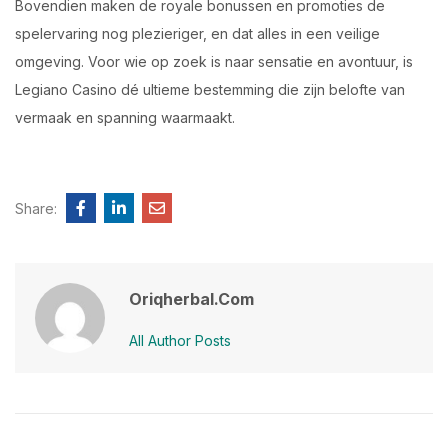
Bovendien maken de royale bonussen en promoties de
spelervaring nog plezieriger, en dat alles in een veilige
omgeving. Voor wie op zoek is naar sensatie en avontuur, is
Legiano Casino dé ultieme bestemming die zijn belofte van
vermaak en spanning waarmaakt.
Share:
Oriqherbal.com
All Author Posts