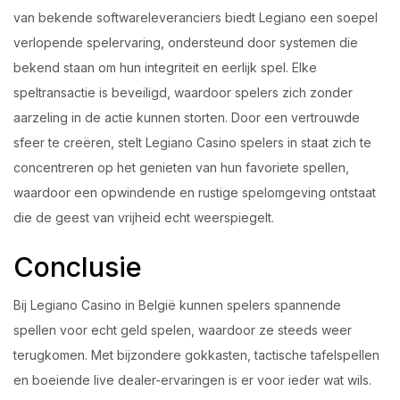
van bekende softwareleveranciers biedt Legiano een soepel
verlopende spelervaring, ondersteund door systemen die
bekend staan om hun integriteit en eerlijk spel. Elke
speltransactie is beveiligd, waardoor spelers zich zonder
aarzeling in de actie kunnen storten. Door een vertrouwde
sfeer te creëren, stelt Legiano Casino spelers in staat zich te
concentreren op het genieten van hun favoriete spellen,
waardoor een opwindende en rustige spelomgeving ontstaat
die de geest van vrijheid echt weerspiegelt.
Conclusie
Bij Legiano Casino in België kunnen spelers spannende
spellen voor echt geld spelen, waardoor ze steeds weer
terugkomen. Met bijzondere gokkasten, tactische tafelspellen
en boeiende live dealer-ervaringen is er voor ieder wat wils.