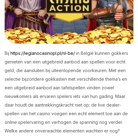
Login with OTP
Login with Password
Login with Email OTP
Bij
https://legianocasinopl.pl/nl-be/
in België kunnen gokkers
genieten van een uitgebreid aanbod aan spellen voor echt
geld, die aansluiten bij uiteenlopende voorkeuren. Met een
selectie bijzondere gokkasten met verschillende thema’s en
een uitgebreid aanbod aan tafelspellen vinden zowel
nieuwkomers als ervaren spelers iets van hun gading. Maar
daar houdt de aantrekkingskracht niet op; de live dealer-
spellen van het casino voegen een echt element toe aan de
online spelervaring en verhogen de spanning nog verder.
Welke andere onverwachte elementen wachten er nog?