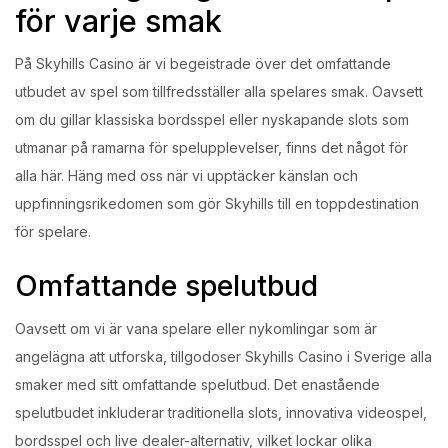
för varje smak
På Skyhills Casino är vi begeistrade över det omfattande
utbudet av spel som tillfredsställer alla spelares smak. Oavsett
om du gillar klassiska bordsspel eller nyskapande slots som
utmanar på ramarna för spelupplevelser, finns det något för
alla här. Häng med oss när vi upptäcker känslan och
uppfinningsrikedomen som gör Skyhills till en toppdestination
för spelare.
Omfattande spelutbud
Oavsett om vi är vana spelare eller nykomlingar som är
angelägna att utforska, tillgodoser Skyhills Casino i Sverige alla
smaker med sitt omfattande spelutbud. Det enastående
spelutbudet inkluderar traditionella slots, innovativa videospel,
bordsspel och live dealer-alternativ, vilket lockar olika