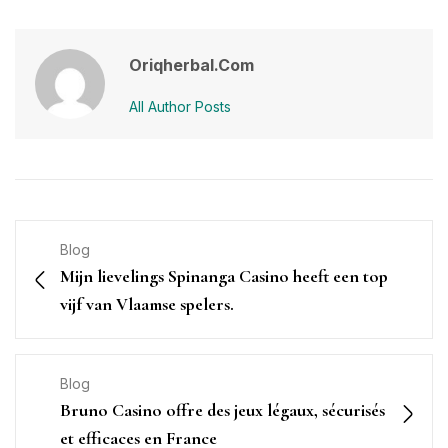
Oriqherbal.com
All Author Posts
Blog
Mijn lievelings Spinanga Casino heeft een top
vijf van Vlaamse spelers.
Blog
Bruno Casino offre des jeux légaux, sécurisés
et efficaces en France