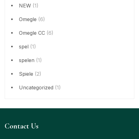
NEW
(1)
Omegle
(6)
Omegle CC
(6)
spel
(1)
spelen
(1)
Spiele
(2)
Uncategorized
(1)
Contact Us