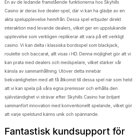
En av de ledande framstående funktionerna hos Skyhills
Casino är deras live dealer-spel, där vi kan ha glädje av en
äkta spelupplevelse hemifrån. Dessa spel erbjuder direkt
interaktion med levande dealers, vilket ger en uppslukande
upplevelse som verkligen replikerar att vara på ett verkligt
casino. Vi kan delta i klassiska bordsspel som blackjack,
roulette och baccarat, allt visas i HD. Denna möjlighet gör att vi
kan prata med dealers och medspelare, vilket stärker vår
känsla av sammanhållning. Utöver detta innebär
bekvämligheten med att få åtkomst till dessa spel när som helst
att vi kan spela på våra egna premisser och erhålla den
självständighet vi strävar efter. Skyhills Casino har briljant
sammanfört innovation med konventionellt spelande, vilket gör
att varje spelstund känns unik och spännande.
Fantastisk kundsupport för