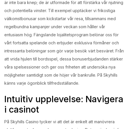
är inte bara knep; de är utformade för att förstärka vår njutning
och potentiella vinster. Till exempel upptäcker vi frikostiga
välkomstbonusar som kickstartar vår resa, tillsammans med
regelbundna kampanjer under veckan som håller vår
entusiasm hög. Fängslande lojalitetsprogram belönar oss för
vårt fortsatta spelande och erbjuder exklusiva förmåner och
intressanta belöningar som gör varje besök värt besväret. Från
att vrida hjulen till bordsspel, dessa bonuserbjudanden stärker
våra spelsessioner och ger oss friheten att undersöka nya
möjligheter samtidigt som de höjer vår bankrulle. På Skyhills
känns varje ögonblick tillfredsställande.
Intuitiv upplevelse: Navigera
i casinot
På Skyhills Casino tycker vi att det är enkelt att manövrera