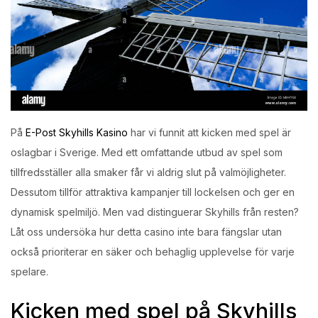
Login with OTP
Login with Password
Login with Email OTP
På
E-Post Skyhills Kasino
har vi funnit att kicken med spel är
oslagbar i Sverige. Med ett omfattande utbud av spel som
tillfredsställer alla smaker får vi aldrig slut på valmöjligheter.
Dessutom tillför attraktiva kampanjer till lockelsen och ger en
dynamisk spelmiljö. Men vad distinguerar Skyhills från resten?
Låt oss undersöka hur detta casino inte bara fängslar utan
också prioriterar en säker och behaglig upplevelse för varje
spelare.
Kicken med spel på Skyhills