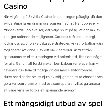
Casino
När vi går in på Skyhills Casino är spänningen påtaglig, då den
livliga atmosfären drar in oss som en magnet. Här upplever vi i
minnesvärda upplevelser, där varje snurr på hjulet och mix av
kort ger spännande möjligheter. Casinots strålande energi
lockar oss att utforska olika spelstrategier, vilket förbättrar våra
möjligheter att vinna. Oavsett om vi föredrar skimret från
spelautomater eller utmaningen vid pokerbord, finns det något
för alla. Genom att förstå mekaniken bakom varje spel kan vi
navigera oss fram till möjliga vinster med självförtroende. I
slutet handlar det om att njuta av möjligheten att ta chanser och
göra val som stämmer med oss som spelare, vilket garanterar
att varje vistelse förblir ett spännande äventyr.
Ett mångsidigt utbud av spel