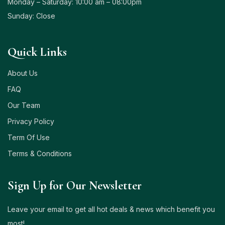
Monday – Saturday: 10:00 am – 08:00pm
Sunday: Close
Quick Links
About Us
FAQ
Our Team
Privacy Policy
Term Of Use
Terms & Conditions
Sign Up for Our Newsletter
Leave your email to get all hot deals & news which benefit you
most!