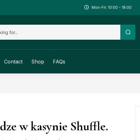
Mon-Fri: 10:00 - 18:00
Contact
Shop
FAQs
dze w kasynie Shuffle.