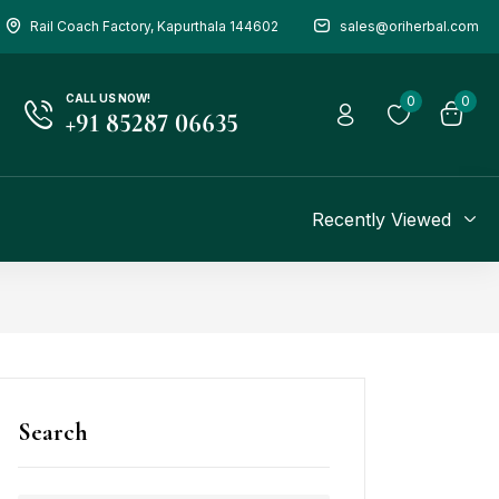
Rail Coach Factory, Kapurthala 144602
sales@oriherbal.com
CALL US NOW!
0
0
+91 85287 06635
Recently Viewed
Search