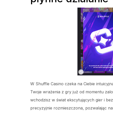
W Shuffle Casino czeka na Ciebie intuicyj
Twoje wrażenia z gry już od momentu zalog
wchodzisz w świat ekscytujących gier i be
precyzyjnie rozmieszczona, pozwalając na