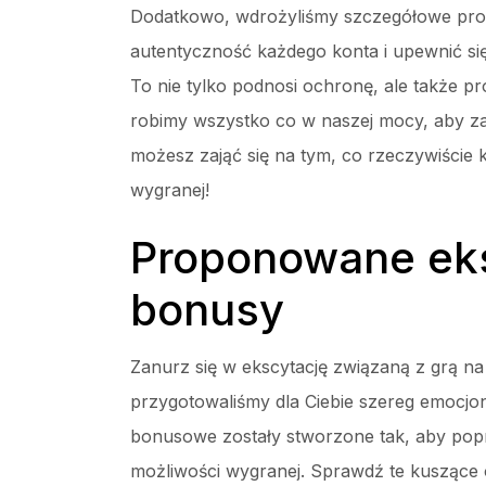
Dodatkowo, wdrożyliśmy szczegółowe proce
autentyczność każdego konta i upewnić się,
To nie tylko podnosi ochronę, ale także p
robimy wszystko co w naszej mocy, aby za
możesz zająć się na tym, co rzeczywiście 
wygranej!
Proponowane eks
bonusy
Zanurz się w ekscytację związaną z grą na
przygotowaliśmy dla Ciebie szereg emocjo
bonusowe zostały stworzone tak, aby popr
możliwości wygranej. Sprawdź te kuszące o