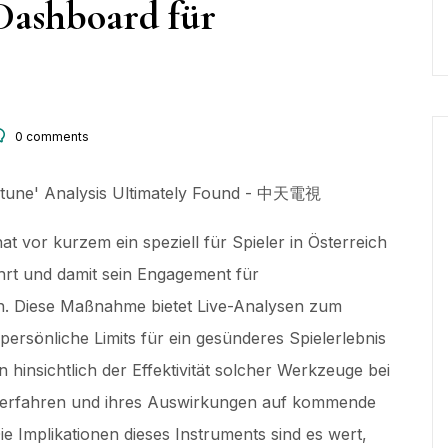
-Dashboard für
0
comments
 vor kurzem ein speziell für Spieler in Österreich
ührt und damit sein Engagement für
en. Diese Maßnahme bietet Live-Analysen zum
persönliche Limits für ein gesünderes Spielerlebnis
 hinsichtlich der Effektivität solcher Werkzeuge bei
 Verfahren und ihres Auswirkungen auf kommende
 Implikationen dieses Instruments sind es wert,