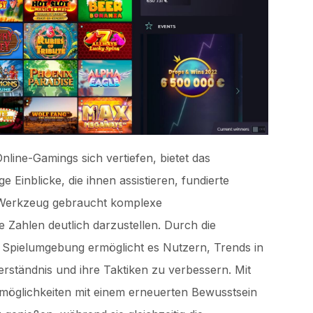
line-Gamings sich vertiefen, bietet das
Einblicke, die ihnen assistieren, fundierte
 Werkzeug gebraucht komplexe
e Zahlen deutlich darzustellen. Durch die
 Spielumgebung ermöglicht es Nutzern, Trends in
Verständnis und ihre Taktiken zu verbessern. Mit
möglichkeiten mit einem erneuerten Bewusstsein