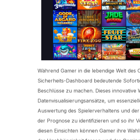
Während Gamer in die lebendige Welt des On
Sicherheits-Dashboard bedeutende Sofortige 
Beschlüsse zu machen. Dieses innovative
Datenvisualisierungsansätze, um essenziell
Auswertung des Spielerverhaltens und der
der Prognose zu identifizieren und so ihr 
diesen Einsichten können Gamer ihre Wahl