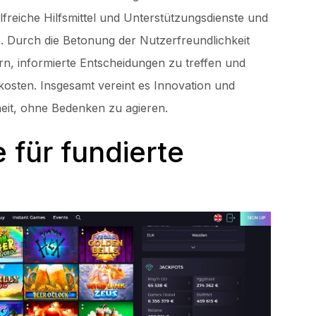
lfreiche Hilfsmittel und Unterstützungsdienste und
. Durch die Betonung der Nutzerfreundlichkeit
rn, informierte Entscheidungen zu treffen und
skosten. Insgesamt vereint es Innovation und
eit, ohne Bedenken zu agieren.
e für fundierte