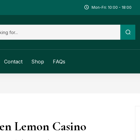
Mon-Fri: 10:00 - 18:00
Contact
Shop
FAQs
pen Lemon Casino