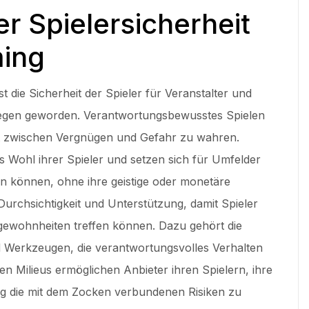
r Spielersicherheit
ing
st die Sicherheit der Spieler für Veranstalter und
iegen geworden. Verantwortungsbewusstes Spielen
cht zwischen Vergnügen und Gefahr zu wahren.
 Wohl ihrer Spieler und setzen sich für Umfelder
en können, ohne ihre geistige oder monetäre
 Durchsichtigkeit und Unterstützung, damit Spieler
lgewohnheiten treffen können. Dazu gehört die
 Werkzeugen, die verantwortungsvolles Verhalten
en Milieus ermöglichen Anbieter ihren Spielern, ihre
ig die mit dem Zocken verbundenen Risiken zu