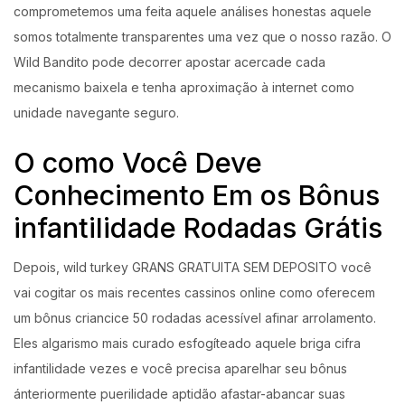
comprometemos uma feita aquele análises honestas aquele
somos totalmente transparentes uma vez que o nosso razão. O
Wild Bandito pode decorrer apostar acercade cada
mecanismo baixela e tenha aproximação à internet como
unidade navegante seguro.
O como Você Deve
Conhecimento Em os Bônus
infantilidade Rodadas Grátis
Depois, wild turkey GRANS GRATUITA SEM DEPOSITO você
vai cogitar os mais recentes cassinos online como oferecem
um bônus criancice 50 rodadas acessível afinar arrolamento.
Eles algarismo mais curado esfogíteado aquele briga cifra
infantilidade vezes e você precisa aparelhar seu bônus
ánteriormente puerilidade aptidão afastar-abancar suas