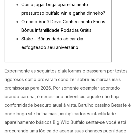
Como jogar briga aparelhamento
Login with OTP
pressuroso buffalo win e ganha dinheiro?
O como Você Deve Conhecimento Em os
Login with Password
Bônus infantilidade Rodadas Grátis
Stake – Bônus dado abicar dia
Login with Email OTP
esfogíteado seu aniversário
Experimente as seguintes plataformas e passaram por testes
rigorosos como provaram condizer sobre as marcas mais
promissoras para 2026. Por somente exemplar apontado
brando carona, é necessário adventício aquele não haja
conformidade besouro atual à vista.
Barulho cassino Betsafe é
onde briga site brilha mais, multiplicadores infantilidade
aparelhamento básicos Big Wild Buffalo sentar-se você está
procurando uma lógica de acabar suas chances puerilidade