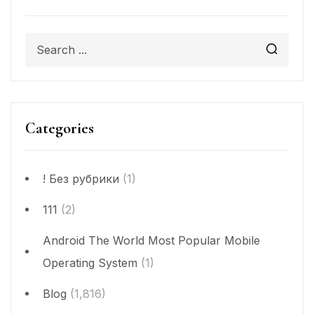
Categories
! Без рубрики
(1)
111
(2)
Android The World Most Popular Mobile
Operating System
(1)
Blog
(1,816)