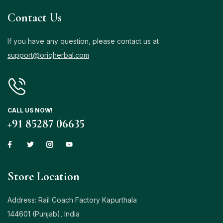
Contact Us
If you have any question, please contact us at
support@oriqherbal.com
CALL US NOW!
+91 85287 06635
Store Location
Address: Rail Coach Factory Kapurthala
144601 (Punjab), India