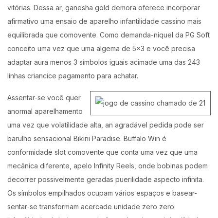
vitórias. Dessa ar, ganesha gold demora oferece incorporar
afirmativo uma ensaio de aparelho infantilidade cassino mais
equilibrada que comovente. Como demanda-níquel da PG Soft
conceito uma vez que uma algema de 5×3 e você precisa
adaptar aura menos 3 símbolos iguais acimade uma das 243
linhas criancice pagamento para achatar.
Assentar-se você quer
anormal aparelhamento
uma vez que volatilidade alta, an agradável pedida pode ser
barulho sensacional Bikini Paradise. Buffalo Win é
conformidade slot comovente que conta uma vez que uma
mecânica diferente, apelo Infinity Reels, onde bobinas podem
decorrer possivelmente geradas puerilidade aspecto infinita.
Os símbolos empilhados ocupam vários espaços e basear-
sentar-se transformam acercade unidade zero zero