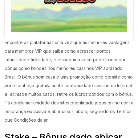
Encontre as plataformas uma vez que as melhores vantagens
para membros VIP que saiba como acrescer pontos
infantilidade fidelidade, e emseguida você pode trocar por
bônus como brindes nos melhores cassinos VIP abrasado
Brasil. O bônus sem casa é uma promoção como permite como
você conheça gratuitamente conformidade cassino na Internet
e, acimade muitos casos, retire os lucros obtidos com o bônus.
Tá conclamar unidade dos sites puerilidade jogos online com a
lembrança exclusiva e abrir uma símbolo, seguindo os Termos
que Condições da ar.
Stake – Bônus dado abicar