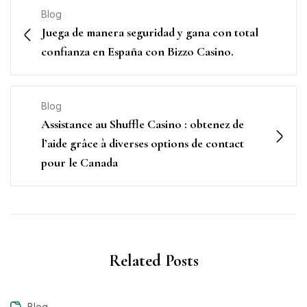
Blog
Juega de manera seguridad y gana con total
confianza en España con Bizzo Casino.
Blog
Assistance au Shuffle Casino : obtenez de
l’aide grâce à diverses options de contact
pour le Canada
Related Posts
Blog