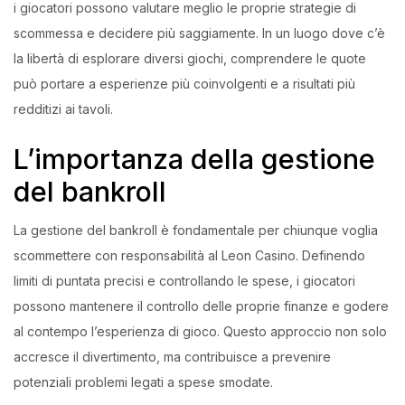
i giocatori possono valutare meglio le proprie strategie di
scommessa e decidere più saggiamente. In un luogo dove c’è
la libertà di esplorare diversi giochi, comprendere le quote
può portare a esperienze più coinvolgenti e a risultati più
redditizi ai tavoli.
L’importanza della gestione
del bankroll
La gestione del bankroll è fondamentale per chiunque voglia
scommettere con responsabilità al Leon Casino. Definendo
limiti di puntata precisi e controllando le spese, i giocatori
possono mantenere il controllo delle proprie finanze e godere
al contempo l’esperienza di gioco. Questo approccio non solo
accresce il divertimento, ma contribuisce a prevenire
potenziali problemi legati a spese smodate.