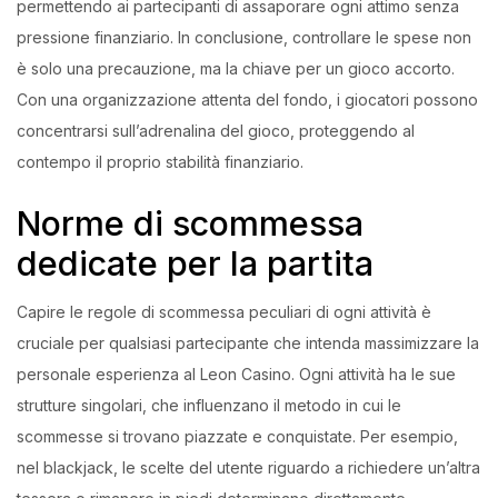
permettendo ai partecipanti di assaporare ogni attimo senza
pressione finanziario. In conclusione, controllare le spese non
è solo una precauzione, ma la chiave per un gioco accorto.
Con una organizzazione attenta del fondo, i giocatori possono
concentrarsi sull’adrenalina del gioco, proteggendo al
contempo il proprio stabilità finanziario.
Norme di scommessa
dedicate per la partita
Capire le regole di scommessa peculiari di ogni attività è
cruciale per qualsiasi partecipante che intenda massimizzare la
personale esperienza al Leon Casino. Ogni attività ha le sue
strutture singolari, che influenzano il metodo in cui le
scommesse si trovano piazzate e conquistate. Per esempio,
nel blackjack, le scelte del utente riguardo a richiedere un’altra