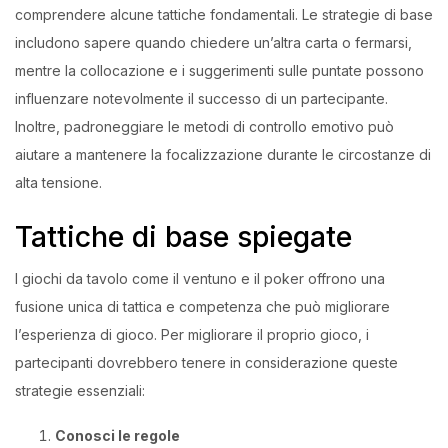
comprendere alcune tattiche fondamentali. Le strategie di base
includono sapere quando chiedere un’altra carta o fermarsi,
mentre la collocazione e i suggerimenti sulle puntate possono
influenzare notevolmente il successo di un partecipante.
Inoltre, padroneggiare le metodi di controllo emotivo può
aiutare a mantenere la focalizzazione durante le circostanze di
alta tensione.
Tattiche di base spiegate
I giochi da tavolo come il ventuno e il poker offrono una
fusione unica di tattica e competenza che può migliorare
l’esperienza di gioco. Per migliorare il proprio gioco, i
partecipanti dovrebbero tenere in considerazione queste
strategie essenziali:
Conosci le regole