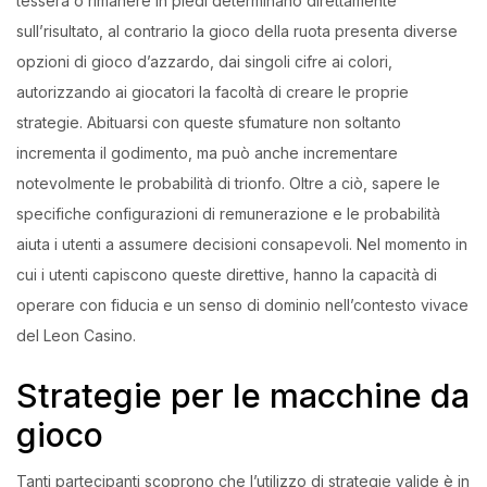
tessera o rimanere in piedi determinano direttamente
sull’risultato, al contrario la gioco della ruota presenta diverse
opzioni di gioco d’azzardo, dai singoli cifre ai colori,
autorizzando ai giocatori la facoltà di creare le proprie
strategie. Abituarsi con queste sfumature non soltanto
incrementa il godimento, ma può anche incrementare
notevolmente le probabilità di trionfo. Oltre a ciò, sapere le
specifiche configurazioni di remunerazione e le probabilità
aiuta i utenti a assumere decisioni consapevoli. Nel momento in
cui i utenti capiscono queste direttive, hanno la capacità di
operare con fiducia e un senso di dominio nell’contesto vivace
del Leon Casino.
Strategie per le macchine da
gioco
Tanti partecipanti scoprono che l’utilizzo di strategie valide è in