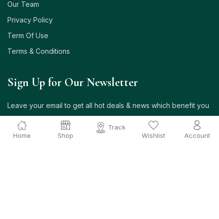
Our Team
Privacy Policy
Term Of Use
Terms & Conditions
Sign Up for Our Newsletter
Leave your email to get all hot deals & news which benefit you
most!
Track
Home
Shop
Wishlist
Account
About Us
FAQs
Blog