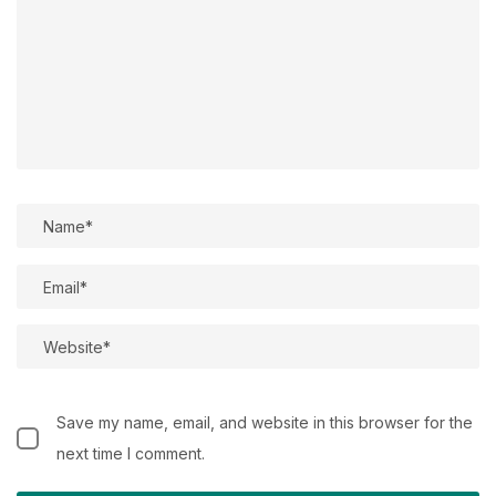
Save my name, email, and website in this browser for the
next time I comment.