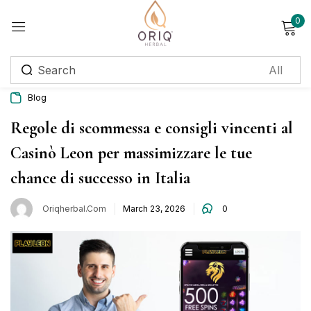
0
Sign in
Blog
Remember me
Lost password?
Regole di scommessa e consigli vincenti al
Casinò Leon per massimizzare le tue
Log in
chance di successo in Italia
Create an account
Oriqherbal.com
March 23, 2026
0
Login with OTP
Phone
*