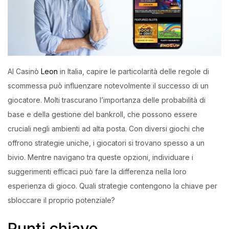
Login with OTP
Login with Password
Al Casinò
Leon
in Italia, capire le particolarità delle regole di
Login with Email OTP
scommessa può influenzare notevolmente il successo di un
giocatore. Molti trascurano l’importanza delle probabilità di
base e della gestione del bankroll, che possono essere
cruciali negli ambienti ad alta posta. Con diversi giochi che
offrono strategie uniche, i giocatori si trovano spesso a un
bivio. Mentre navigano tra queste opzioni, individuare i
suggerimenti efficaci può fare la differenza nella loro
esperienza di gioco. Quali strategie contengono la chiave per
sbloccare il proprio potenziale?
Punti chiave