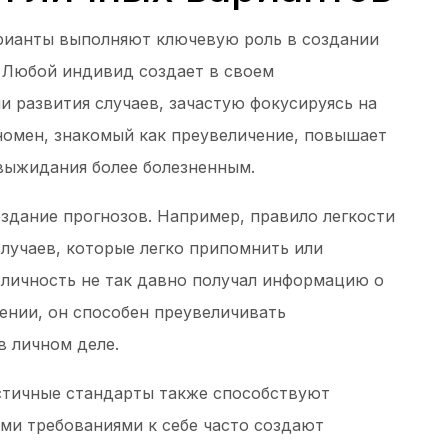
рианты выполняют ключевую роль в создании
. Любой индивид создает в своем
 развития случаев, зачастую фокусируясь на
номен, знакомый как преувеличение, повышает
выжидания более болезненным.
здание прогнозов. Например, правило легкости
случаев, которые легко припомнить или
ли личность не так давно получал информацию о
ении, он способен преувеличивать
в личном деле.
стичные стандарты также способствуют
ми требованиями к себе часто создают