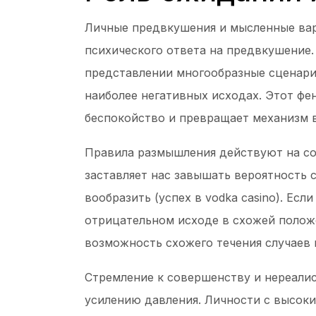
Личные предвкушения и мысленные ва
психического ответа на предвкушение
представлении многообразные сценарии
наиболее негативных исходах. Этот фе
беспокойство и превращает механизм 
Правила размышления действуют на со
заставляет нас завышать вероятность 
вообразить (успех в vodka casino). Ес
отрицательном исходе в схожей полож
возможность схожего течения случаев 
Стремление к совершенству и нереали
усилению давления. Личности с высоки