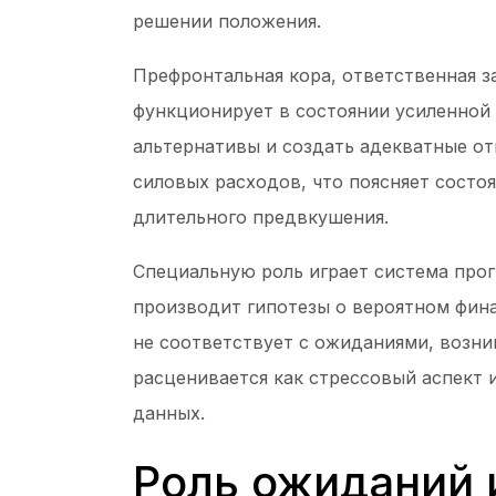
решении положения.
Префронтальная кора, ответственная 
функционирует в состоянии усиленной 
альтернативы и создать адекватные о
силовых расходов, что поясняет состо
длительного предвкушения.
Специальную роль играет система прог
производит гипотезы о вероятном финал
не соответствует с ожиданиями, возни
расценивается как стрессовый аспект
данных.
Роль ожиданий 