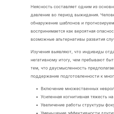
Неясность составляет одним из основ
давление во период выжидания. Челов
обнаружение шаблонов и прогнозируем
воспринимается как вероятная опасно
возможные альтернативы развития случ
Изучения выявляют, что индивиды отд
негативному итогу, чем пребывают быт
тем, что двусмысленность предполагае
поддержание подготовленности к мног
Включение множественных неврол
Усиленная когнитивная тяжесть на
Увеличение работы структуры фок
Уменьшение эффективности други