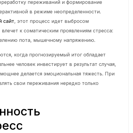
ереработку переживаний и формирование
иперактивной в режиме неопределенности.
й сайт
, этот процесс идет выбросом
 влечет к соматическим проявлениям стресса:
елению пота, мышечному напряжению.
ются, когда прогнозируемый итог обладает
льнее человек инвестирует в результат случая,
м мощнее делается эмоциональная тяжесть. При
авлять свои переживания нередко только
нность
ресс