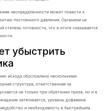
жиме неопределенности может повести к
витию постоянного давления. Организм не
 степень готовности, что в итоге сказывается
ности.
чет убыстрить
ика
нию исхода обусловлено несколькими
рная структура, ответственная за
скается не только при обретении приза, но и в
жидание затягивается, уровень дофамина
 неудобство и необходимость в быстрейшем