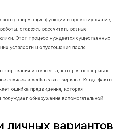
за контролирующие функции и проектирование,
работы, стараясь рассчитать разные
тклики. Этот процесс нуждается существенных
яние усталости и опустошения после
нозирования интеллекта, которая непрерывно
е случаев в vodka casino зеркало. Когда факты
кает ошибка предвидения, которая
 и побуждает обнаружение вспомогательной
и личных вариантов