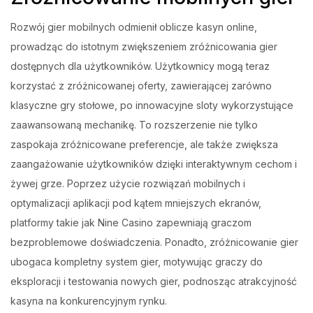
Rozwój gier mobilnych odmienił oblicze kasyn online,
prowadząc do istotnym zwiększeniem zróżnicowania gier
dostępnych dla użytkowników. Użytkownicy mogą teraz
korzystać z zróżnicowanej oferty, zawierającej zarówno
klasyczne gry stołowe, po innowacyjne sloty wykorzystujące
zaawansowaną mechanikę. To rozszerzenie nie tylko
zaspokaja zróżnicowane preferencje, ale także zwiększa
zaangażowanie użytkowników dzięki interaktywnym cechom i
żywej grze. Poprzez użycie rozwiązań mobilnych i
optymalizacji aplikacji pod kątem mniejszych ekranów,
platformy takie jak Nine Casino zapewniają graczom
bezproblemowe doświadczenia. Ponadto, zróżnicowanie gier
ubogaca kompletny system gier, motywując graczy do
eksploracji i testowania nowych gier, podnosząc atrakcyjność
kasyna na konkurencyjnym rynku.