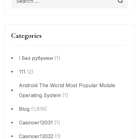
Categories
! Без рубрики
(1)
111
(2)
Android The World Most Popular Mobile
Operating System
(1)
Blog
(1,816)
Casinoer12031
(1)
Casinoer13032
(1)