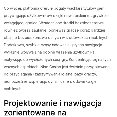
Co więcej, platforma oferuje bogaty wachlarz tytułów gier,
przyciągając użytkowników dzięki nowatorskim rozgrywkom i
wciągającej grafice. Wzmocnione środki bezpieczeństwa
również tworzą zaufanie, ponieważ gracze coraz bardziej
dbają o bezpieczeństwo danych w środowiskach mobilnych.
Dodatkowo, szybkie czasy ładowania i płynna nawigacja
wyraźnie wpływają na ogólne wrażenia użytkownika,
motywując do wydłużonych sesji gry. Koncentrując się na tych
ważnych aspektach, Nine Casino jest świetnie przygotowane
do przyciągania i zatrzymywania lojalnej bazy graczy,
jednocześnie wspierając dynamiczne środowisko gier
mobilnych.
Projektowanie i nawigacja
zorientowane na