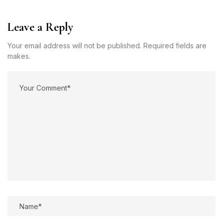
Leave a Reply
Your email address will not be published. Required fields are
makes.