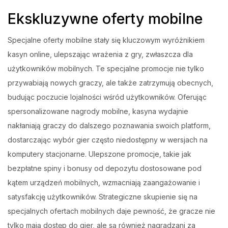
Ekskluzywne oferty mobilne
Specjalne oferty mobilne stały się kluczowym wyróżnikiem
kasyn online, ulepszając wrażenia z gry, zwłaszcza dla
użytkowników mobilnych. Te specjalne promocje nie tylko
przywabiają nowych graczy, ale także zatrzymują obecnych,
budując poczucie lojalności wśród użytkowników. Oferując
spersonalizowane nagrody mobilne, kasyna wydajnie
nakłaniają graczy do dalszego poznawania swoich platform,
dostarczając wybór gier często niedostępny w wersjach na
komputery stacjonarne. Ulepszone promocje, takie jak
bezpłatne spiny i bonusy od depozytu dostosowane pod
kątem urządzeń mobilnych, wzmacniają zaangażowanie i
satysfakcję użytkowników. Strategiczne skupienie się na
specjalnych ofertach mobilnych daje pewność, że gracze nie
tylko mają dostęp do gier, ale są również nagradzani za