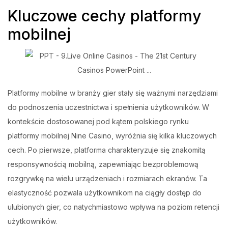
Kluczowe cechy platformy
mobilnej
Platformy mobilne w branży gier stały się ważnymi narzędziami
do podnoszenia uczestnictwa i spełnienia użytkowników. W
kontekście dostosowanej pod kątem polskiego rynku
platformy mobilnej Nine Casino, wyróżnia się kilka kluczowych
cech. Po pierwsze, platforma charakteryzuje się znakomitą
responsywnością mobilną, zapewniając bezproblemową
rozgrywkę na wielu urządzeniach i rozmiarach ekranów. Ta
elastyczność pozwala użytkownikom na ciągły dostęp do
ulubionych gier, co natychmiastowo wpływa na poziom retencji
użytkowników.