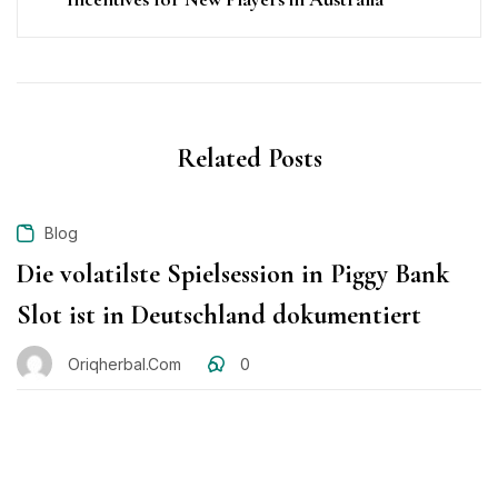
Related Posts
Blog
Die volatilste Spielsession in Piggy Bank
Slot ist in Deutschland dokumentiert
Oriqherbal.com
0