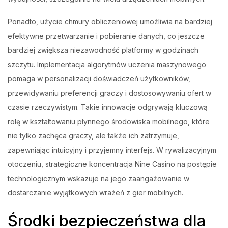
Ponadto, użycie chmury obliczeniowej umożliwia na bardziej
efektywne przetwarzanie i pobieranie danych, co jeszcze
bardziej zwiększa niezawodność platformy w godzinach
szczytu. Implementacja algorytmów uczenia maszynowego
pomaga w personalizacji doświadczeń użytkowników,
przewidywaniu preferencji graczy i dostosowywaniu ofert w
czasie rzeczywistym. Takie innowacje odgrywają kluczową
rolę w kształtowaniu płynnego środowiska mobilnego, które
nie tylko zachęca graczy, ale także ich zatrzymuje,
zapewniając intuicyjny i przyjemny interfejs. W rywalizacyjnym
otoczeniu, strategiczne koncentracja Nine Casino na postępie
technologicznym wskazuje na jego zaangażowanie w
dostarczanie wyjątkowych wrażeń z gier mobilnych.
Środki bezpieczeństwa dla