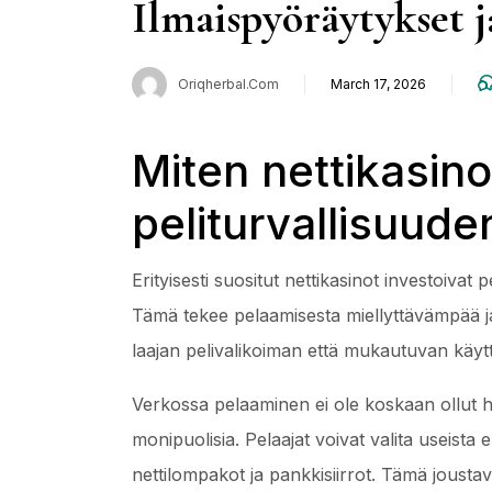
Ilmaispyöräytykset 
Oriqherbal.com
March 17, 2026
Miten nettikasino
peliturvallisuude
Erityisesti suositut nettikasinot investoivat p
Tämä tekee pelaamisesta miellyttävämpää ja
laajan pelivalikoiman että mukautuvan käytt
Verkossa pelaaminen ei ole koskaan ollut 
monipuolisia. Pelaajat voivat valita useista 
nettilompakot ja pankkisiirrot. Tämä jousta