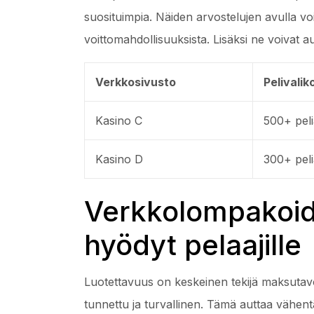
suosituimpia. Näiden arvostelujen avulla voi
voittomahdollisuuksista. Lisäksi ne voivat a
Verkkosivusto
Pelivalik
Kasino C
500+ peli
Kasino D
300+ peli
Verkkolompakoid
hyödyt pelaajille
Luotettavuus on keskeinen tekijä maksutavo
tunnettu ja turvallinen. Tämä auttaa vähentä