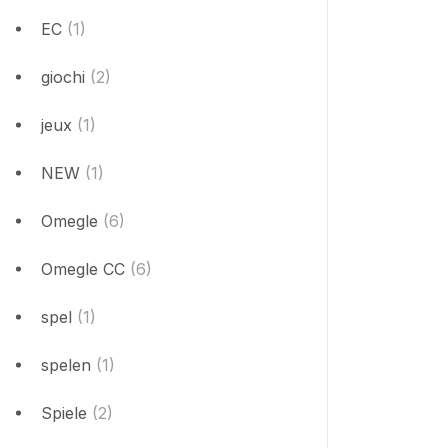
EC
(1)
giochi
(2)
jeux
(1)
NEW
(1)
Omegle
(6)
Omegle CC
(6)
spel
(1)
spelen
(1)
Spiele
(2)