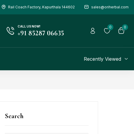
Rail Coach Factory, Kapurthala 144602
sales@oriherbal.com
CALL US NOW!
0
0
+91 85287 06635
Recently Viewed
Search