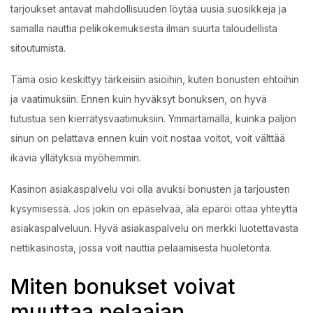
tarjoukset antavat mahdollisuuden löytää uusia suosikkeja ja
samalla nauttia pelikokemuksesta ilman suurta taloudellista
sitoutumista.
Tämä osio keskittyy tärkeisiin asioihin, kuten bonusten ehtoihin
ja vaatimuksiin. Ennen kuin hyväksyt bonuksen, on hyvä
tutustua sen kierrätysvaatimuksiin. Ymmärtämällä, kuinka paljon
sinun on pelattava ennen kuin voit nostaa voitot, voit välttää
ikäviä yllätyksiä myöhemmin.
Kasinon asiakaspalvelu voi olla avuksi bonusten ja tarjousten
kysymisessä. Jos jokin on epäselvää, älä epäröi ottaa yhteyttä
asiakaspalveluun. Hyvä asiakaspalvelu on merkki luotettavasta
nettikasinosta, jossa voit nauttia pelaamisesta huoletonta.
Miten bonukset voivat
muuttaa pelaajan