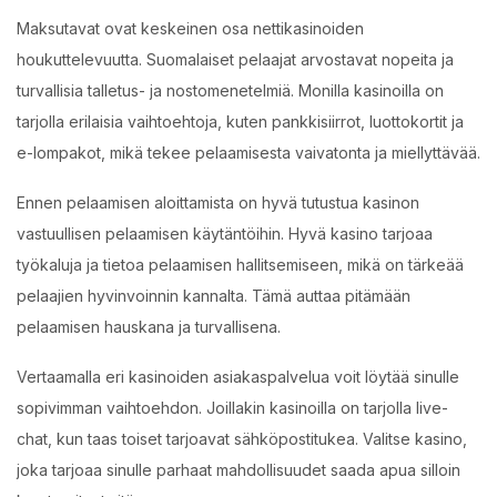
Maksutavat ovat keskeinen osa nettikasinoiden
houkuttelevuutta. Suomalaiset pelaajat arvostavat nopeita ja
turvallisia talletus- ja nostomenetelmiä. Monilla kasinoilla on
tarjolla erilaisia vaihtoehtoja, kuten pankkisiirrot, luottokortit ja
e-lompakot, mikä tekee pelaamisesta vaivatonta ja miellyttävää.
Ennen pelaamisen aloittamista on hyvä tutustua kasinon
vastuullisen pelaamisen käytäntöihin. Hyvä kasino tarjoaa
työkaluja ja tietoa pelaamisen hallitsemiseen, mikä on tärkeää
pelaajien hyvinvoinnin kannalta. Tämä auttaa pitämään
pelaamisen hauskana ja turvallisena.
Vertaamalla eri kasinoiden asiakaspalvelua voit löytää sinulle
sopivimman vaihtoehdon. Joillakin kasinoilla on tarjolla live-
chat, kun taas toiset tarjoavat sähköpostitukea. Valitse kasino,
joka tarjoaa sinulle parhaat mahdollisuudet saada apua silloin